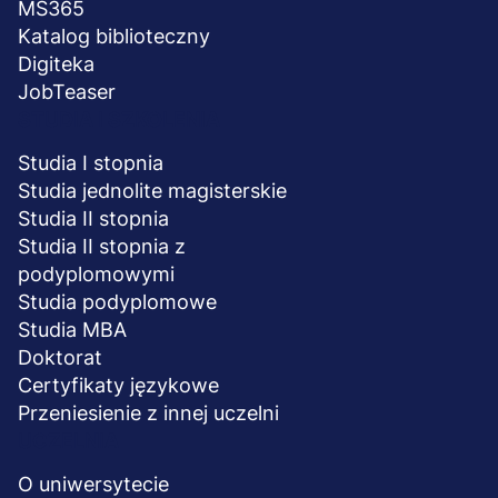
MS365
Katalog biblioteczny
Digiteka
JobTeaser
STUDIA I SZKOLENIA
Studia I stopnia
Studia jednolite magisterskie
Studia II stopnia
Studia II stopnia z
podyplomowymi
Studia podyplomowe
Studia MBA
Doktorat
Certyfikaty językowe
Przeniesienie z innej uczelni
UCZELNIA
O uniwersytecie