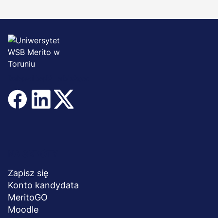
Dołącz i bądź na bieżąco
Menu
NA SKRÓTY
stopka
Zapisz się
Konto kandydata
MeritoGO
Moodle