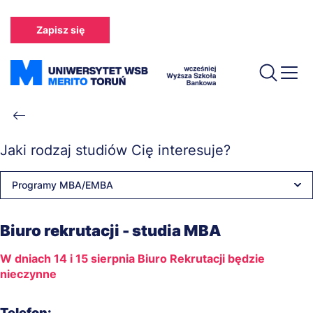
Przejdź
do
Zapisz się
treści
Ścieżka
nawigacyjna
Jaki rodzaj studiów Cię interesuje?
Programy MBA/EMBA
Biuro rekrutacji - studia MBA
W dniach 14 i 15 sierpnia Biuro Rekrutacji będzie
nieczynne
Telefon: