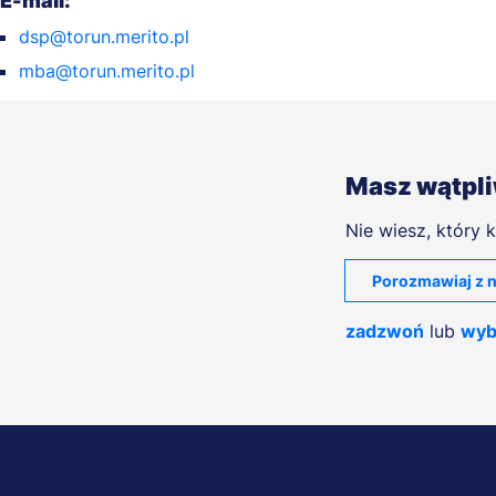
E-mail:
dsp@torun.merito.pl
mba@torun.merito.pl
Masz wątpl
Nie wiesz, który k
Porozmawiaj z n
zadzwoń
lub
wyb