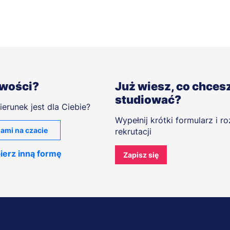
iwości?
Już wiesz, co chces
studiować?
ierunek jest dla Ciebie?
Wypełnij krótki formularz i r
ami na czacie
rekrutacji
ierz inną formę
Zapisz się