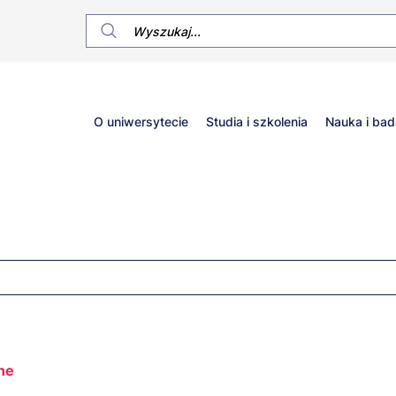
Główne
O uniwersytecie
Studia i szkolenia
Nauka i bad
menu
nne