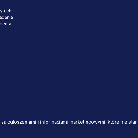
A
ytecie
adania
udenta
ób małoletnich
Polityka plików "cookies"
j są ogłoszeniami i informacjami marketingowymi, które nie sta