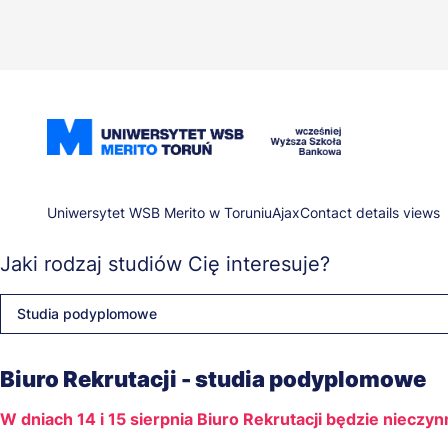
Przejdź
do
treści
Ścieżka
Uniwersytet WSB Merito w Toruniu
Ajax
Contact details views
Jaki rodzaj studiów Cię interesuje?
nawigacyjna
Studia podyplomowe
Biuro Rekrutacji - studia podyplomowe
W dniach 14 i 15 sierpnia Biuro Rekrutacji będzie nieczy