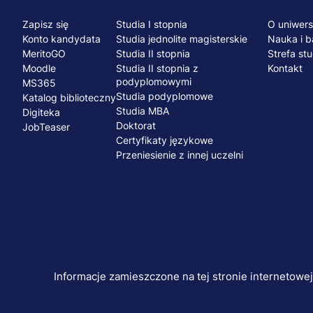
Menu
NA SKRÓTY
STUDIA I SZKOLENIA
UCZELNI
Zapisz się
Studia I stopnia
O uniwers
stopka
Konto kandydata
Studia jednolite magisterskie
Nauka i b
MeritoGO
Studia II stopnia
Strefa st
Moodle
Studia II stopnia z
Kontakt
podyplomowymi
MS365
Studia podyplomowe
Katalog biblioteczny
Studia MBA
Digiteka
Doktorat
JobTeaser
Certyfikaty językowe
Przeniesienie z innej uczelni
© 2026 UWSB Merito
Ochrona danych osobowych
Ochrona os
Menu
stopka-
Informacje zamieszczone na tej stronie internetowe
dodatkowe