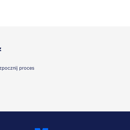
z
ozpocznij proces