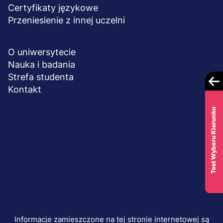
Certyfikaty językowe
Przeniesienie z innej uczelni
UCZELNIA
O uniwersytecie
Nauka i badania
Strefa studenta
Kontakt
Test Wyboru Kierunku
Menu
© 2026 UWSB Merito
stopka-
Ochrona danych osobowych
Ochrona osób małoletnich
dodatkowe
Polityka plików "cookies"
Informacje zamieszczone na tej stronie internetowej są