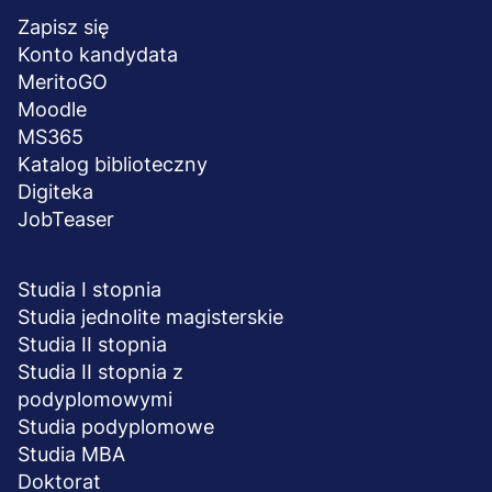
stopka
Zapisz się
Konto kandydata
MeritoGO
Moodle
MS365
Katalog biblioteczny
Digiteka
JobTeaser
STUDIA I SZKOLENIA
Studia I stopnia
Studia jednolite magisterskie
Studia II stopnia
Studia II stopnia z
podyplomowymi
Studia podyplomowe
Studia MBA
Doktorat