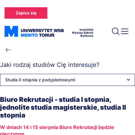
Przejdź
do
Zapisz się
treści
Ścieżka
nawigacyjna
Jaki rodzaj studiów Cię interesuje?
Studia II stopnia z podyplomowymi
Biuro Rekrutacji - studia I stopnia,
jednolite studia magisterskie, studia II
stopnia
W dniach 14 i 15 sierpnia Biuro Rekrutacji będzie
nieczynne