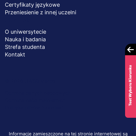
Certyfikaty językowe
Przeniesienie z innej uczelni
UCZELNIA
O uniwersytecie
Nauka i badania
Strefa studenta
Kontakt
Test Wyboru Kierunku
Menu
© 2026 UWSB Merito
stopka-
Ochrona danych osobowych
Ochrona osób małoletnich
dodatkowe
Polityka plików "cookies"
Informacje zamieszczone na tej stronie internetowej są