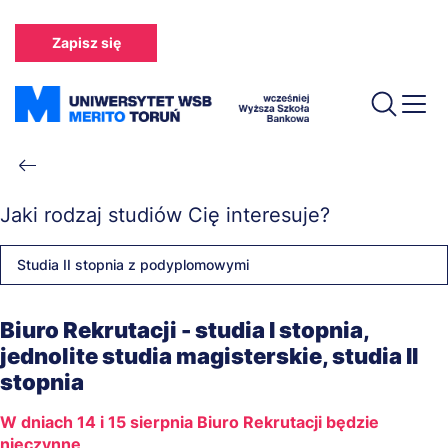
Przejdź
do
Zapisz się
treści
Ścieżka
nawigacyjna
Jaki rodzaj studiów Cię interesuje?
Studia II stopnia z podyplomowymi
Biuro Rekrutacji - studia I stopnia,
jednolite studia magisterskie, studia II
stopnia
W dniach 14 i 15 sierpnia Biuro Rekrutacji będzie
nieczynne