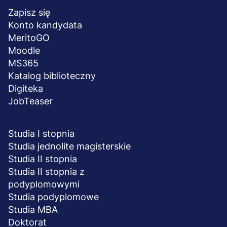
stopka
Zapisz się
Konto kandydata
MeritoGO
Moodle
MS365
Katalog biblioteczny
Digiteka
JobTeaser
STUDIA I SZKOLENIA
Studia I stopnia
Studia jednolite magisterskie
Studia II stopnia
Studia II stopnia z
podyplomowymi
Studia podyplomowe
Studia MBA
Doktorat