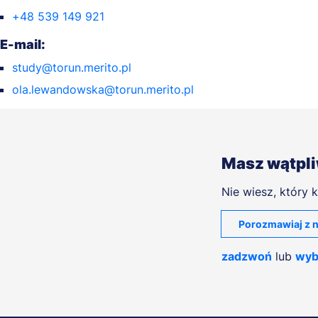
+48 539 149 921
E-mail:
study@torun.merito.pl
ola.lewandowska@torun.merito.pl
Masz wątpl
Nie wiesz, który k
Porozmawiaj z n
zadzwoń
lub
wyb