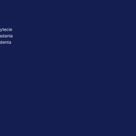
A
ytecie
adania
udenta
ób małoletnich
Polityka plików "cookies"