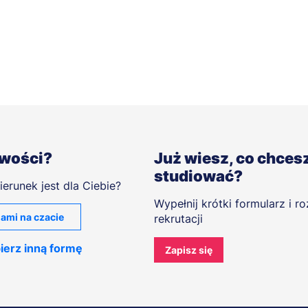
iwości?
Już wiesz, co chces
studiować?
ierunek jest dla Ciebie?
Wypełnij krótki formularz i r
ami na czacie
rekrutacji
ierz inną formę
Zapisz się