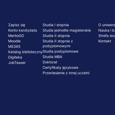
Menu
NA SKRÓTY
STUDIA I SZKOLENIA
UCZELNI
Zapisz się
Studia I stopnia
O uniwers
stopka
Konto kandydata
Studia jednolite magisterskie
Nauka i b
MeritoGO
Studia II stopnia
Strefa st
Moodle
Studia II stopnia z
Kontakt
podyplomowymi
MS365
Studia podyplomowe
Katalog biblioteczny
Studia MBA
Digiteka
Doktorat
JobTeaser
Certyfikaty językowe
Przeniesienie z innej uczelni
© 2026 UWSB Merito
Ochrona danych osobowych
Ochrona os
Menu
stopka-