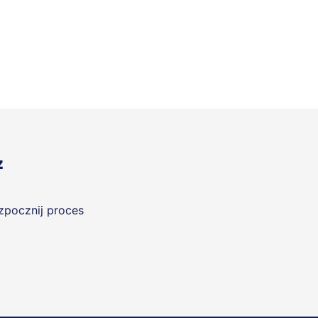
z
ozpocznij proces