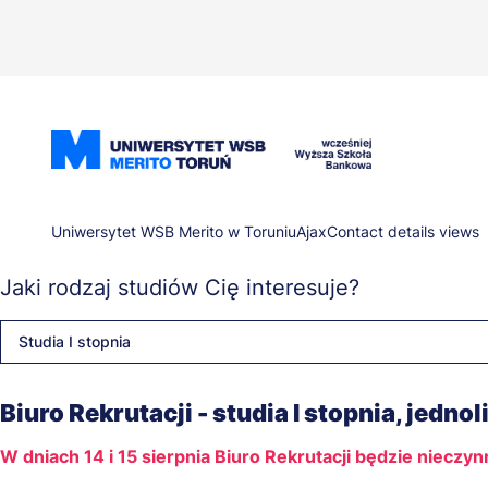
Przejdź
do
treści
Ścieżka
Uniwersytet WSB Merito w Toruniu
Ajax
Contact details views
Jaki rodzaj studiów Cię interesuje?
nawigacyjna
Studia I stopnia
Biuro Rekrutacji - studia I stopnia, jednol
W dniach 14 i 15 sierpnia Biuro Rekrutacji będzie nieczy