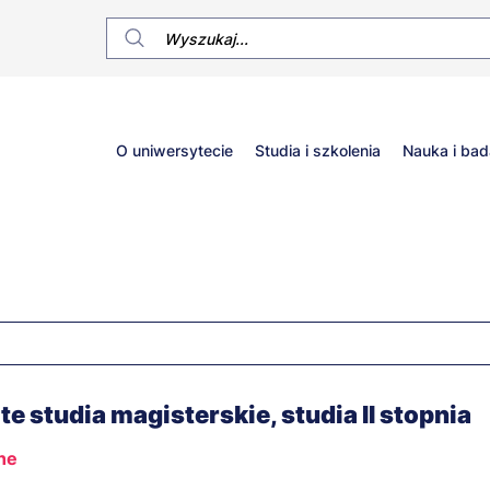
Główne
O uniwersytecie
Studia i szkolenia
Nauka i bad
menu
ite studia magisterskie, studia II stopnia
nne