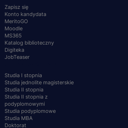
stopka
Zapisz się
Konto kandydata
MeritoGO
Moodle
MS365
Katalog biblioteczny
Digiteka
JobTeaser
STUDIA I SZKOLENIA
Studia I stopnia
Studia jednolite magisterskie
Studia II stopnia
Studia II stopnia z
podyplomowymi
Studia podyplomowe
Studia MBA
Doktorat