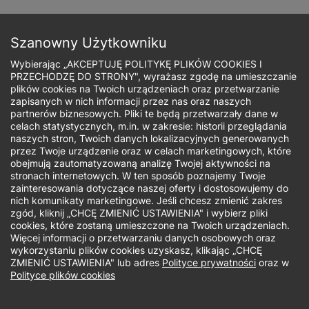
Przejdź
do
Zapisz się
treści
Szanowny Użytkowniku
Wybierając „AKCEPTUJĘ POLITYKĘ PLIKÓW COOKIES I
PRZECHODZĘ DO STRONY", wyrażasz zgodę na umieszczanie
plików cookies na Twoich urządzeniach oraz przetwarzanie
zapisanych w nich informacji przez nas oraz naszych
Ścieżka
partnerów biznesowych. Pliki te będą przetwarzały dane w
celach statystycznych, m.in. w zakresie: historii przeglądania
nawigacyjna
naszych stron, Twoich danych lokalizacyjnych generowanych
Jaki rodzaj studiów Cię interesuje?
przez Twoje urządzenie oraz w celach marketingowych, które
obejmują zautomatyzowaną analizę Twojej aktywności na
stronach internetowych. W ten sposób poznajemy Twoje
Studia jednolite magisterskie
zainteresowania dotyczące naszej oferty i dostosowujemy do
nich komunikaty marketingowe. Jeśli chcesz zmienić zakres
zgód, kliknij „CHCĘ ZMIENIĆ USTAWIENIA" i wybierz pliki
Biuro Rekrutacji - studia I stopnia,
cookies, które zostaną umieszczone na Twoich urządzeniach.
Więcej informacji o przetwarzaniu danych osobowych oraz
jednolite studia magisterskie, studia II
wykorzystaniu plików cookies uzyskasz, klikając „CHCĘ
stopnia
ZMIENIĆ USTAWIENIA" lub adres
Polityce prywatności
oraz w
Polityce plików cookies
W dniach 14 i 15 sierpnia Biuro Rekrutacji będzie
nieczynne