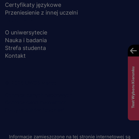
Certyfikaty językowe
Przeniesienie z innej uczelni
UCZELNIA
O uniwersytecie
Nauka i badania
Strefa studenta
Kontakt
Test Wyboru Kierunku
Menu
© 2026 UWSB Merito
stopka-
Ochrona danych osobowych
Ochrona osób małoletnich
dodatkowe
Polityka plików "cookies"
Informacje zamieszczone na tej stronie internetowej są