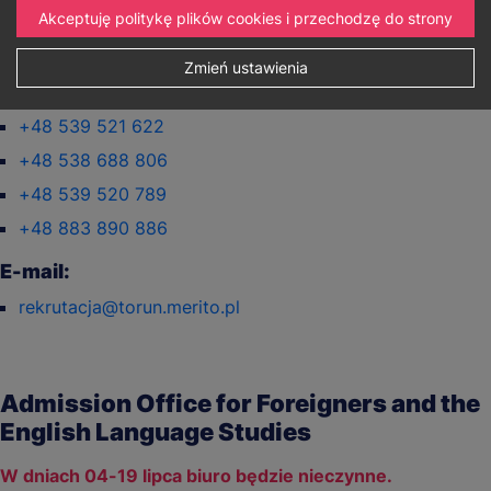
Akceptuję politykę plików cookies i przechodzę do strony
Telefon:
Zmień ustawienia
+48 664 426 909
+48 539 521 622
+48 538 688 806
+48 539 520 789
+48 883 890 886
E-mail:
rekrutacja@torun.merito.pl
Admission Office for Foreigners and the
English Language Studies
W dniach 04-19 lipca biuro będzie nieczynne.