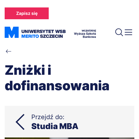
Przejdź
do
Zapisz się
treści
Ścieżka
nawigacyjna
Zniżki i
dofinansowania
Przejdź do:
Studia MBA