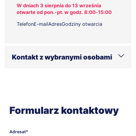
W dniach 3 sierpnia do 13 września
otwarte od pon.-pt. w godz. 8:00-15:00
Telefon
E-mail
Adres
Godziny otwarcia
Kontakt z wybranymi osobami
Specjalista Biura programu
MBA
DZIAŁ STUDIÓW PODYPLOMOWYCH I SZKOLEŃ
Telefon:
+48 602 646 460
mba@szczecin.merito.pl
E-mail:
Formularz kontaktowy
Adresat