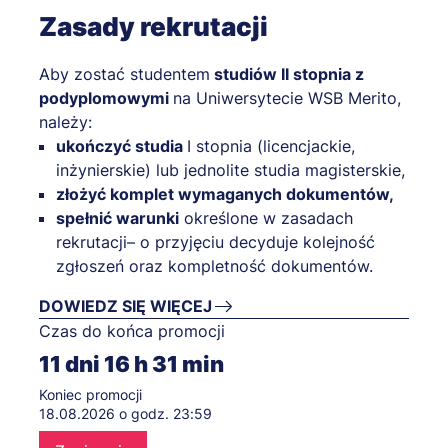
Zasady rekrutacji
Aby zostać studentem
studiów II stopnia z
podyplomowymi
na Uniwersytecie WSB Merito,
należy:
ukończyć studia
I stopnia (licencjackie,
inżynierskie) lub jednolite studia magisterskie,
złożyć komplet wymaganych dokumentów,
spełnić warunki
określone w zasadach
rekrutacji– o przyjęciu decyduje kolejność
zgłoszeń oraz kompletność dokumentów.
DOWIEDZ SIĘ WIĘCEJ
Czas do końca promocji
11
dni
16
h
31
min
Koniec promocji
18.08.2026 o godz. 23:59