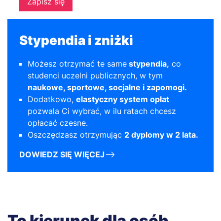
Zapisz się
Stypendia i zniżki
Możesz otrzymać te same
stypendia,
co
studenci uczelni publicznych, w tym
naukowe, sportowe, socjalne i zapomogi.
Dodatkowo,
elastyczny system opłat
pozwala Ci wybrać, w ilu ratach chcesz
opłacać czesne.
Oszczędzasz otrzymując
2 dyplomy w 2 lata.
DOWIEDZ SIĘ WIĘCEJ
To kierunek dla osób,