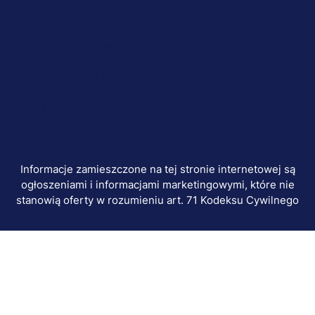
Menu
© 2026 UWSB Merito
stopka-
Ochrona danych osobowych
Ochrona osób małoletnich
dodatkowe
Polityka plików "cookies"
Informacje zamieszczone na tej stronie internetowej są
ogłoszeniami i informacjami marketingowymi, które nie
stanowią oferty w rozumieniu art. 71 Kodeksu Cywilnego