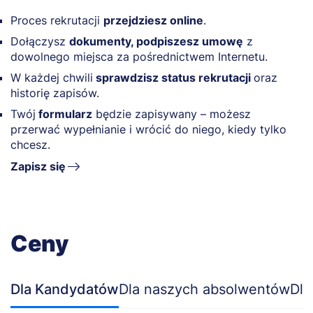
Proces rekrutacji
przejdziesz online
.
Dołączysz
dokumenty, podpiszesz umowę
z
dowolnego miejsca za pośrednictwem Internetu.
W każdej chwili
sprawdzisz status rekrutacji
oraz
historię zapisów.
Twój
formularz
będzie zapisywany – możesz
przerwać wypełnianie i wrócić do niego, kiedy tylko
chcesz.
Zapisz się
Ceny
Dla Kandydatów
Dla naszych absolwentów
Dla