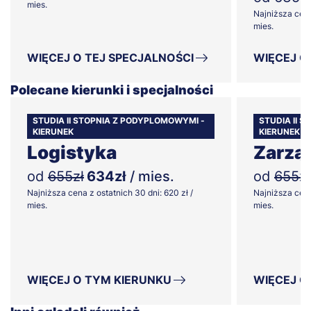
mies.
Najniższa cena
mies.
WIĘCEJ O TEJ SPECJALNOŚCI
WIĘCEJ O
Polecane kierunki i specjalności
STUDIA II STOPNIA Z PODYPLOMOWYMI -
STUDIA II 
KIERUNEK
KIERUNEK
Logistyka
Zarzą
od
655zł
634zł
/ mies.
od
655zł
Najniższa cena z ostatnich 30 dni: 620 zł /
Najniższa cena
mies.
mies.
WIĘCEJ O TYM KIERUNKU
WIĘCEJ O