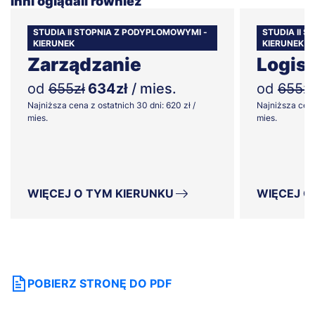
Inni oglądali również
STUDIA II STOPNIA Z PODYPLOMOWYMI -
STUDIA II 
KIERUNEK
KIERUNEK
Zarządzanie
Logis
od
655zł
634zł
/ mies.
od
655zł
Najniższa cena z ostatnich 30 dni: 620 zł /
Najniższa cena
mies.
mies.
WIĘCEJ O TYM KIERUNKU
WIĘCEJ O
POBIERZ STRONĘ DO PDF