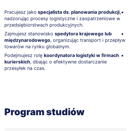
Pracujesz jako
specjalista ds. planowania produkcji,
P
nadzorując procesy logistyczne i zaopatrzeniowe w
o
przedsiębiorstwach produkcyjnych.
t
Zajmujesz stanowisko
spedytora krajowego lub
J
międzynarodowego
, organizując transport i przepływ
l
towarów na rynku globalnym.
p
Podejmujesz rolę
koordynatora logistyki w firmach
R
kurierskich
, dbając o efektywne dostarczanie
i
przesyłek na czas.
h
Program studiów