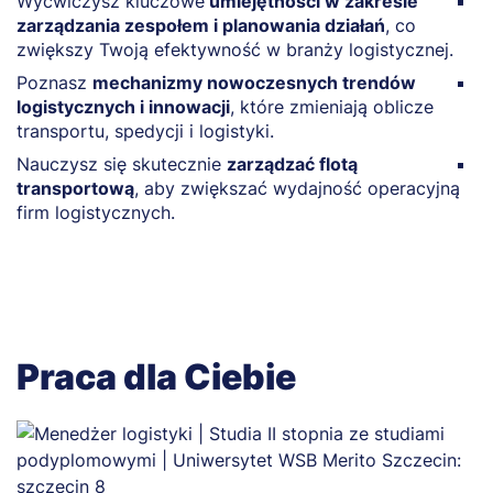
Wyćwiczysz kluczowe
umiejętności w zakresie
O
zarządzania zespołem i planowania działań
, co
t
zwiększy Twoją efektywność w branży logistycznej.
p
Poznasz
mechanizmy nowoczesnych trendów
Z
logistycznych i innowacji
, które zmieniają oblicze
d
transportu, spedycji i logistyki.
g
Nauczysz się skutecznie
zarządzać flotą
Z
transportową
, aby zwiększać wydajność operacyjną
l
firm logistycznych.
a
Praca dla Ciebie