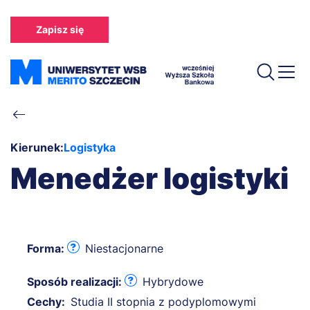
Przejdź
do
Zapisz się
treści
Ścieżka
nawigacyjna
Kierunek:
Logistyka
Menedżer logistyki
Forma:
Niestacjonarne
Sposób realizacji:
Hybrydowe
Cechy:
Studia II stopnia z podyplomowymi