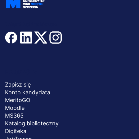
Dołącz i bądź na bieżąco
Menu
NA SKRÓTY
stopka
Zapisz się
Konto kandydata
MeritoGO
Moodle
MS365
Katalog biblioteczny
Digiteka
JobTeaser