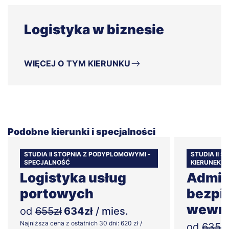
Logistyka w biznesie
WIĘCEJ O TYM KIERUNKU
Podobne kierunki i specjalności
STUDIA II STOPNIA Z PODYPLOMOWYMI -
STUDIA II 
SPECJALNOŚĆ
KIERUNEK
Logistyka usług
Admini
portowych
bezpi
wewnę
od
655zł
634zł
/ mies.
Najniższa cena z ostatnich 30 dni: 620 zł /
od
635zł