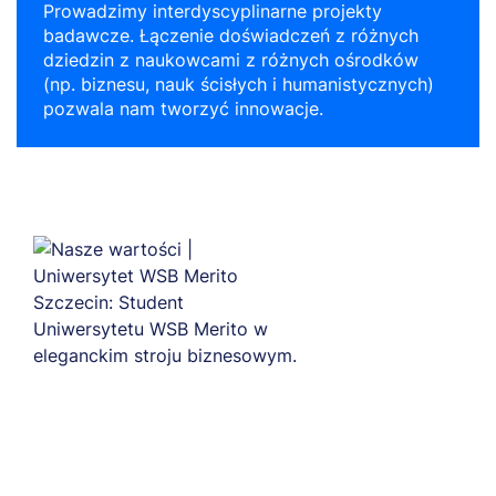
Prowadzimy interdyscyplinarne projekty
badawcze. Łączenie doświadczeń z różnych
dziedzin z naukowcami z różnych ośrodków
(np. biznesu, nauk ścisłych i humanistycznych)
pozwala nam tworzyć innowacje.