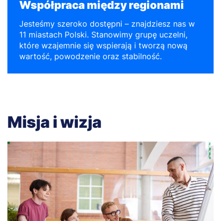
Współpraca między regionami
Jesteśmy szeroko dostępni – znajdziesz nas w
11 miastach Polski. Stanowimy grupę uczelni,
które wzajemnie się wspierają i tworzą nową
wartość, powodzenie oraz stabilność.
Misja i wizja