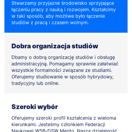
Stwarzamy przyjazne środowisko sprzyjające
łączeniu pracy z nauką i rozwojem. Kształcimy
w taki sposób, aby możliwe było łączenie
studiów z pracą i czasem wolnym.
Dobra organizacja studiów
Dbamy o dobrą organizację studiów i obsługę
administracyjną. Pomagamy sprawnie załatwiać
wszystkie formalności związane ze studiami.
Oferujemy studiowanie w sposób hybrydowy,
tradycyjny lub online.
Szeroki wybór
Oferujemy szeroki profil kształcenia z wieloma
kierunkami. Jesteśmy członkiem Federacji
Naukowej WSB-DSW Merito. Nasza działalność