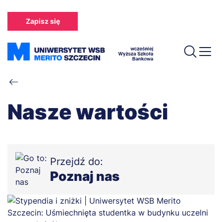
Przejdź
do
Zapisz się
treści
Ścieżka
nawigacyjna
Nasze wartości
Przejdź do:
Poznaj nas