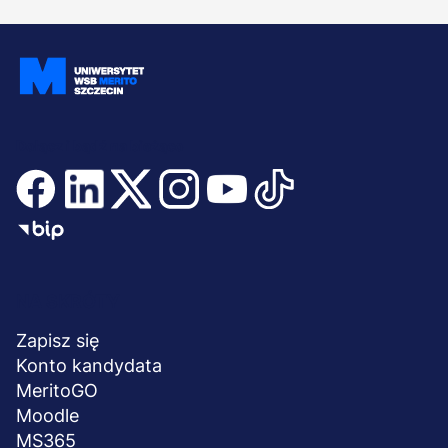
Dołącz i bądź na bieżąco
Menu
NA SKRÓTY
stopka
Zapisz się
Konto kandydata
MeritoGO
Moodle
MS365