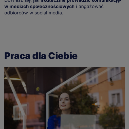
Dowiesz się, jak
skutecznie prowadzić komunikację
P
w mediach społecznościowych
i angażować
a
odbiorców w social media.
d
Praca dla Ciebie