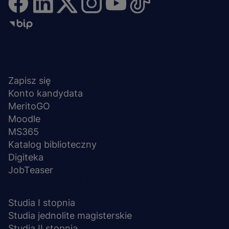
Menu
NA SKRÓTY
stopka
Zapisz się
Konto kandydata
MeritoGO
Moodle
MS365
Katalog biblioteczny
Digiteka
JobTeaser
STUDIA I SZKOLENIA
Studia I stopnia
Studia jednolite magisterskie
Studia II stopnia