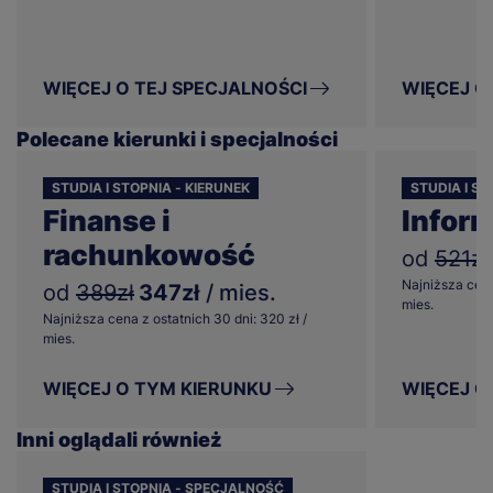
WIĘCEJ O TEJ SPECJALNOŚCI
WIĘCEJ O
Polecane kierunki i specjalności
STUDIA I STOPNIA - KIERUNEK
STUDIA I ST
Finanse i
Infor
rachunkowość
od
521zł
Najniższa cena
od
389zł
347zł
/ mies.
mies.
Najniższa cena z ostatnich 30 dni: 320 zł /
mies.
WIĘCEJ O TYM KIERUNKU
WIĘCEJ O
Inni oglądali również
STUDIA I STOPNIA - SPECJALNOŚĆ