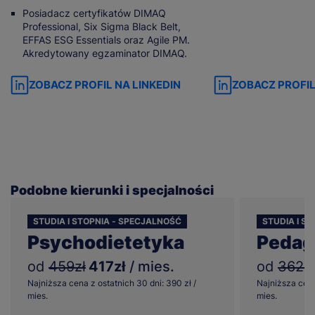
Posiadacz certyfikatów DIMAQ
Professional, Six Sigma Black Belt,
EFFAS ESG Essentials oraz Agile PM.
Akredytowany egzaminator DIMAQ.
ZOBACZ PROFIL NA LINKEDIN
ZOBACZ PROFIL
Podobne kierunki i specjalności
STUDIA I STOPNIA - SPECJALNOŚĆ
STUDIA I ST
Psychodietetyka
Pedag
od
459zł
417zł
/ mies.
od
362zł
Najniższa cena z ostatnich 30 dni: 390 zł /
Najniższa cena
mies.
mies.