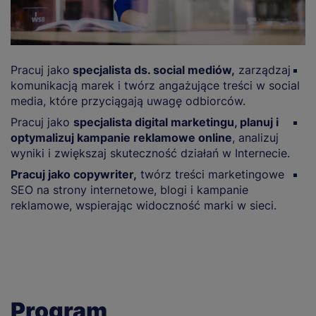
Pracuj jako
specjalista ds. social mediów,
zarządzaj
P
komunikacją marek i twórz angażujące treści w social
t
media, które przyciągają uwagę odbiorców.
s
Pracuj jako
specjalista digital marketingu, planuj i
P
optymalizuj kampanie reklamowe online
, analizuj
In
wyniki i zwiększaj skuteczność działań w Internecie.
k
Pracuj jako copywriter,
twórz treści marketingowe
P
SEO na strony internetowe, blogi i kampanie
k
reklamowe, wspierając widoczność marki w sieci.
w
Program