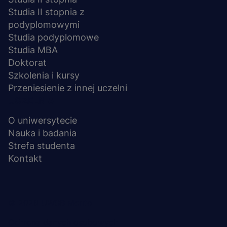
Studia II stopnia z
podyplomowymi
Studia podyplomowe
Studia MBA
Doktorat
Szkolenia i kursy
Przeniesienie z innej uczelni
UCZELNIA
O uniwersytecie
Nauka i badania
Strefa studenta
Kontakt
Menu
© 2026 UWSB Merito
stopka-
Ochrona danych osobowych