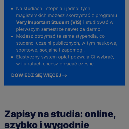
Na studiach I stopnia i jednolitych
magisterskich możesz skorzystać z programu
Very Important Student (VIS)
i studiować w
pierwszym semestrze nawet za darmo.
Możesz otrzymać te same stypendia, co
studenci uczelni publicznych, w tym naukowe,
sportowe, socjalne i zapomogi.
Elastyczny system opłat pozwala Ci wybrać,
w ilu ratach chcesz opłacać czesne.
DOWIEDZ SIĘ WIĘCEJ
Zapisy na studia: online,
szybko i wygodnie