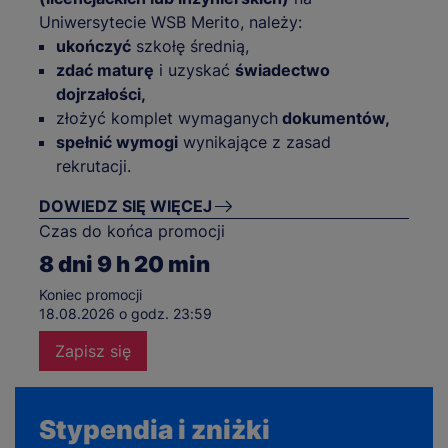
Uniwersytecie WSB Merito, należy:
ukończyć
szkołę średnią,
zdać maturę
i uzyskać
świadectwo
dojrzałości,
złożyć komplet wymaganych
dokumentów,
spełnić wymogi
wynikające z zasad
rekrutacji.
DOWIEDZ SIĘ WIĘCEJ
Czas do końca promocji
8
dni
9
h
20
min
Koniec promocji
18.08.2026 o godz. 23:59
Zapisz się
Stypendia i zniżki