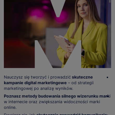
Nauczysz się tworzyć i prowadzić
skuteczne
O
kampanie digital marketingowe
– od strategii
m
marketingowej po analizę wyników.
r
Poznasz metody budowania silnego wizerunku mark
i
N
w internecie oraz zwiększania widoczności marki
i
online.
d