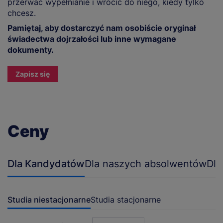
przerwać wypełnianie i wrócić do niego, kiedy tylko
chcesz.
Pamiętaj, aby dostarczyć nam osobiście oryginał
świadectwa dojrzałości lub inne wymagane
dokumenty.
Zapisz się
Ceny
Dla Kandydatów
Dla naszych absolwentów
Dla
Studia niestacjonarne
Studia stacjonarne