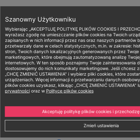
Przejdź
do
Zapisz się
treści
Szanowny Użytkowniku
Wybierając „AKCEPTUJĘ POLITYKĘ PLIKÓW COOKIES I PRZECH
wyrażasz zgodę na umieszczanie plików cookies na Twoich urząd
zapisanych w nich informacji przez nas oraz naszych partnerów b
przetwarzały dane w celach statystycznych, m.in. w zakresie: his
Ścieżka
stron, Twoich danych lokalizacyjnych generowanych przez Twoje
marketingowych, które obejmują zautomatyzowaną analizę Twojej
nawigacyjna
internetowych. W ten sposób poznajemy Twoje zainteresowania do
Kierunek:
Media i komunikacja w biznesie
dostosowujemy do nich komunikaty marketingowe. Jeśli chcesz zmi
„CHCĘ ZMIENIĆ USTAWIENIA" i wybierz pliki cookies, które zost
Strategie digital
urządzeniach. Więcej informacji o przetwarzaniu danych osobow
plików cookies uzyskasz, klikając „CHCĘ ZMIENIĆ USTAWIENIA" 
marketingu
prywatności
oraz w
Polityce plików cookies
Akceptuję politykę plików cookies i przechodzę
Zmień ustawienia
Forma:
Niestacjonarne
Stacjonarne