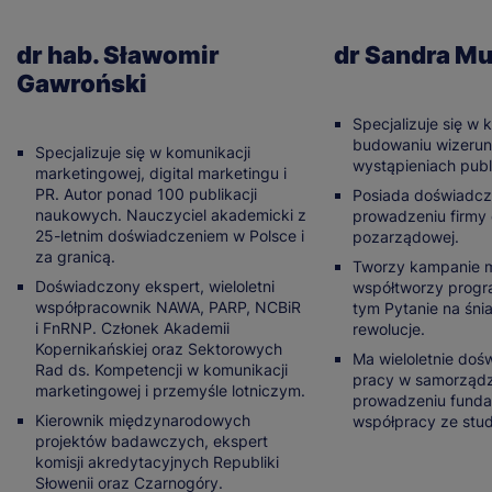
dr hab. Sławomir
dr Sandra Mu
Gawroński
Specjalizuje się w 
budowaniu wizerun
Specjalizuje się w komunikacji
wystąpieniach publ
marketingowej, digital marketingu i
PR. Autor ponad 100 publikacji
Posiada doświadcz
naukowych. Nauczyciel akademicki z
prowadzeniu firmy 
25-letnim doświadczeniem w Polsce i
pozarządowej.
za granicą.
Tworzy kampanie m
Doświadczony ekspert, wieloletni
współtworzy progr
współpracownik NAWA, PARP, NCBiR
tym Pytanie na śni
i FnRNP. Członek Akademii
rewolucje.
Kopernikańskiej oraz Sektorowych
Ma wieloletnie doś
Rad ds. Kompetencji w komunikacji
pracy w samorządz
marketingowej i przemyśle lotniczym.
prowadzeniu fundac
Kierownik międzynarodowych
współpracy ze stu
projektów badawczych, ekspert
komisji akredytacyjnych Republiki
Słowenii oraz Czarnogóry.