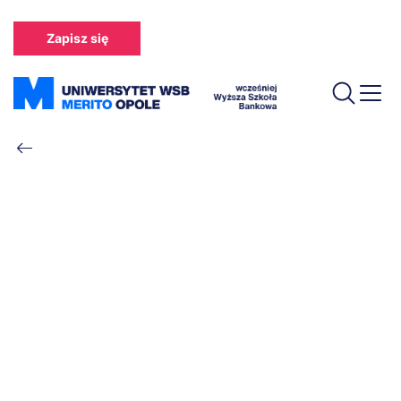
Przejdź
do
Zapisz się
treści
Ścieżka
nawigacyjna