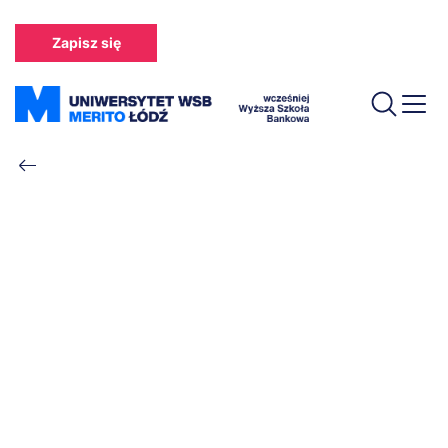
Przejdź
do
Zapisz się
treści
Ścieżka
nawigacyjna