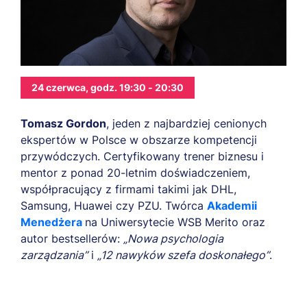
24 czerwca, godz. 19:30 - 20:30
Tomasz Gordon
, jeden z najbardziej cenionych
ekspertów w Polsce w obszarze kompetencji
przywódczych. Certyfikowany trener biznesu i
mentor z ponad 20-letnim doświadczeniem,
współpracujący z firmami takimi jak DHL,
Samsung, Huawei czy PZU. Twórca
Akademii
Menedżera
na Uniwersytecie WSB Merito oraz
autor bestsellerów:
„Nowa psychologia
zarządzania”
i
„12 nawyków szefa doskonałego”
.