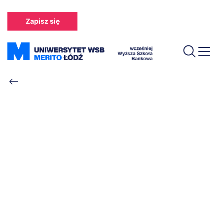
Przejdź
do
Zapisz się
treści
Ścieżka
nawigacyjna