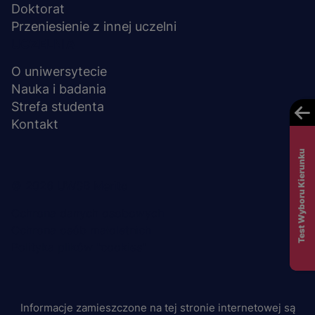
Doktorat
Przeniesienie z innej uczelni
UCZELNIA
O uniwersytecie
Nauka i badania
Strefa studenta
Kontakt
Test Wyboru Kierunku
Menu
© 2026 UWSB Merito
stopka-
Ochrona danych osobowych
Ochrona osób małoletnich
dodatkowe
Polityka plików "cookies"
Informacje zamieszczone na tej stronie internetowej są