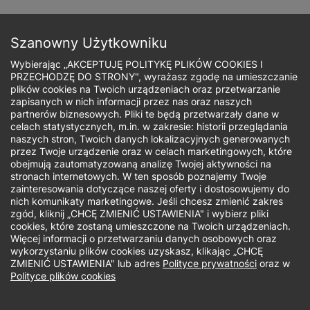
Przejdź
do
Zapisz się
treści
Szanowny Użytkowniku
Wybierając „AKCEPTUJĘ POLITYKĘ PLIKÓW COOKIES I
PRZECHODZĘ DO STRONY", wyrażasz zgodę na umieszczanie
plików cookies na Twoich urządzeniach oraz przetwarzanie
zapisanych w nich informacji przez nas oraz naszych
Ścieżka
partnerów biznesowych. Pliki te będą przetwarzały dane w
celach statystycznych, m.in. w zakresie: historii przeglądania
nawigacyjna
naszych stron, Twoich danych lokalizacyjnych generowanych
Zobacz nasze
przez Twoje urządzenie oraz w celach marketingowych, które
obejmują zautomatyzowaną analizę Twojej aktywności na
stronach internetowych. W ten sposób poznajemy Twoje
szkoły partnerskie
zainteresowania dotyczące naszej oferty i dostosowujemy do
nich komunikaty marketingowe. Jeśli chcesz zmienić zakres
zgód, kliknij „CHCĘ ZMIENIĆ USTAWIENIA" i wybierz pliki
cookies, które zostaną umieszczone na Twoich urządzeniach.
Więcej informacji o przetwarzaniu danych osobowych oraz
wykorzystaniu plików cookies uzyskasz, klikając „CHCĘ
Przejdź do:
ZMIENIĆ USTAWIENIA" lub adres
Polityce prywatności
oraz w
Polityce plików cookies
Szkoły