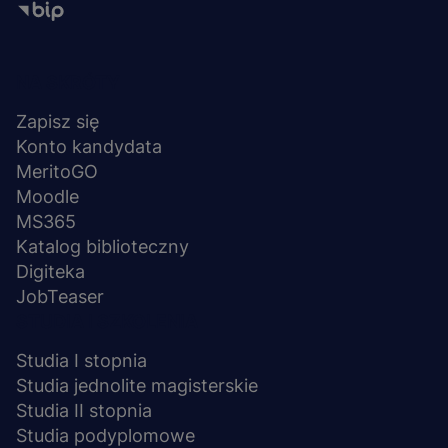
Menu
NA SKRÓTY
stopka
Zapisz się
Konto kandydata
MeritoGO
Moodle
MS365
Katalog biblioteczny
Digiteka
JobTeaser
STUDIA I SZKOLENIA
Studia I stopnia
Studia jednolite magisterskie
Studia II stopnia
Studia podyplomowe