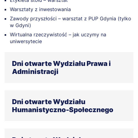
Warsztaty z inwestowania
Zawody przyszłości – warsztat z PUP Gdynia (tylko
w Gdyni)
Wirtualna rzeczywistość – jak uczymy na
uniwersytecie
Dni otwarte Wydziału Prawa i
Administracji
28–29.10.2025 r. – Uniwersytet WSB Merito Gdańsk
30.10.2025 r. – Uniwersytet WSB Merito Gdynia
Dni otwarte Wydziału
Analiza głośnej sprawy sądowej
Humanistyczno-Społecznego
Portret psychologiczny sprawcy
Spotkanie z autorem kryminałów
Szczegóły program znajdziesz na podstronach
Spotkanie z prokuratorem prowadzącym medialne
19.02.2025 r.