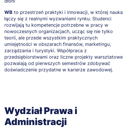
według koncepcji PNF, warsztat
Laboratorium Materiałoznawstwa – warsztat
Holistyczne podejście do zdrowia skóry, warsztat
WB
to przestrzeń praktyki i innowacji, w której nauka
O
Portret ekspresowy i szkicownik z wyobraźni
łączy się z realnymi wyzwaniami rynku. Studenci
r
Oddychamy codziennie, ale czy można lepiej? –
Prezentacje oprogramowania
rozwijają tu kompetencje potrzebne w pracy w
o
warsztat
nowoczesnych organizacjach, ucząc się nie tylko
p
Projektowanie Visual Novels z AI
Promocja zdrowia i profilaktyka – narzędzie pracy
teorii, ale przede wszystkim praktycznych
g
Sitodruk – wykład i warsztat druku na tkaninach
współczesnej pielęgniarki, warsztat
umiejętności w obszarach finansów, marketingu,
b
zarządzania i turystyki. Współpraca z
Warsztaty VR
Rany przewlekłe – z udziałem dermatologa i
d
przedsiębiorstwami oraz liczne projekty warsztatowe
chirurga, warsztat
Wywoływanie filmu analogowego i fotografia
pozwalają od pierwszych semestrów zdobywać
studyjna
Rolowanie mięśni – „rozciągnij swoją pajęczą sieć”,
doświadczenie przydatne w karierze zawodowej.
warsztat
Wykład „Innowacje szansą na sukces”
Tworzenie naturalnych kosmetyków – peelingi,
Zwiedzanie laboratoriów
balsamy, sorbety, warsztat
Możliwości pracy fizjoterapeuty – wykład oparty na
doświadczeniach zawodowych
Wydział Prawa i
Co z aktywnością fizyczną w Polsce? – wykład
Administracji
Zdrowie kobiet – jak może pomóc fizjoterapia? –
wykład