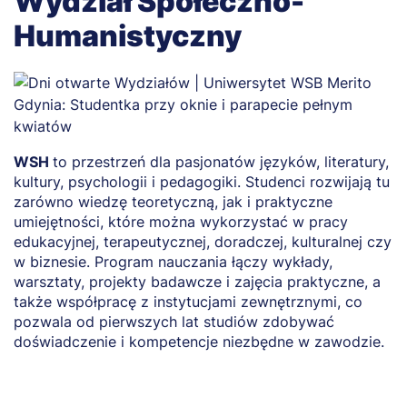
Wydział Społeczno-
Humanistyczny
WSH
to przestrzeń dla pasjonatów języków, literatury,
O
kultury, psychologii i pedagogiki. Studenci rozwijają tu
p
zarówno wiedzę teoretyczną, jak i praktyczne
p
umiejętności, które można wykorzystać w pracy
A
edukacyjnej, terapeutycznej, doradczej, kulturalnej czy
s
w biznesie. Program nauczania łączy wykłady,
p
warsztaty, projekty badawcze i zajęcia praktyczne, a
o
także współpracę z instytucjami zewnętrznymi, co
pozwala od pierwszych lat studiów zdobywać
doświadczenie i kompetencje niezbędne w zawodzie.