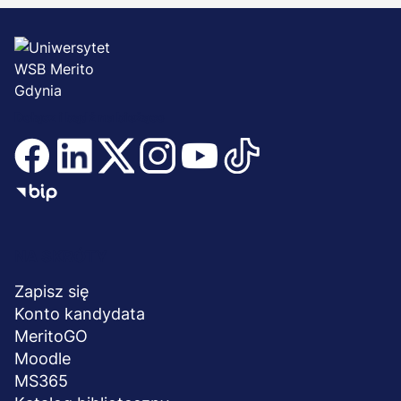
Dołącz i bądź na bieżąco
Menu
NA SKRÓTY
stopka
Zapisz się
Konto kandydata
MeritoGO
Moodle
MS365