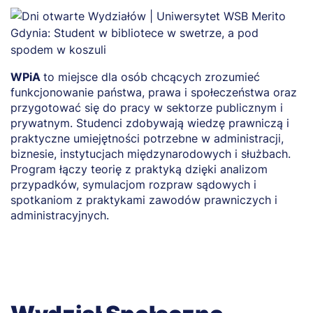
WPiA
to miejsce dla osób chcących zrozumieć
O
funkcjonowanie państwa, prawa i społeczeństwa oraz
w
przygotować się do pracy w sektorze publicznym i
w
prywatnym. Studenci zdobywają wiedzę prawniczą i
b
praktyczne umiejętności potrzebne w administracji,
s
biznesie, instytucjach międzynarodowych i służbach.
d
Program łączy teorię z praktyką dzięki analizom
b
przypadków, symulacjom rozpraw sądowych i
o
spotkaniom z praktykami zawodów prawniczych i
m
administracyjnych.