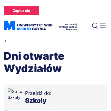
Przejdź
do
Zapisz się
treści
Ścieżka
nawigacyjna
Dni otwarte
Wydziałów
Przejdź do:
Szkoły