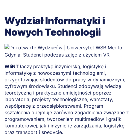
Wydział Informatyki i
Nowych Technologii
WIiNT
łączy
praktykę inżynierską, logistykę i
O
informatykę z nowoczesnymi technologiami,
m
przygotowując studentów do pracy w dynamicznym,
z
cyfrowym środowisku. Studenci zdobywają wiedzę
l
teoretyczną i praktyczne umiejętności poprzez
p
laboratoria, projekty technologiczne, warsztaty,
z
współpracę z przedsiębiorstwami. Program
t
kształcenia obejmuje zarówno zagadnienia związane z
p
programowaniem, tworzeniem multimediów i grafiki
komputerowej, jak i inżynierię zarządzania, logistykę
oraz transport i spedycję.