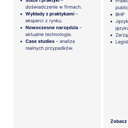
Staże i praktyki
–
Prawo
doświadczenie w firmach.
publi
Wykłady z praktykami
–
BHP
eksperci z rynku.
Język
Nowoczesne narzędzia
–
język
aktualne technologie.
Zarzą
Case studies
– analiza
Legis
realnych przypadków.
Zobacz