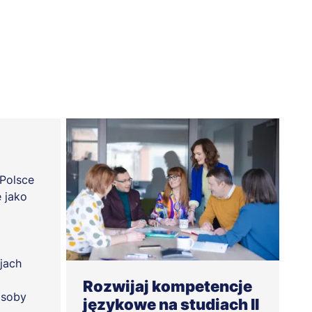
Polsce
 jako
i
jach
Rozwijaj kompetencje
osoby
językowe na studiach II