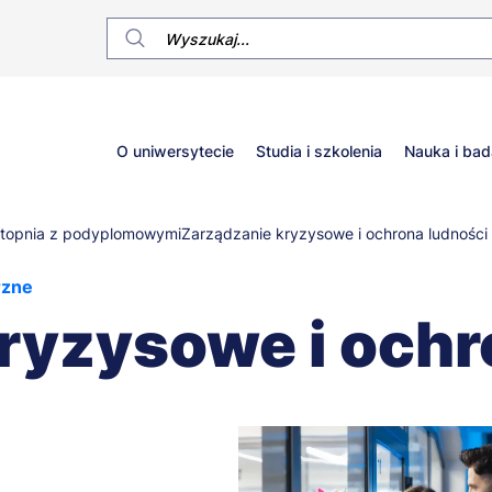
Główne
O uniwersytecie
Studia i szkolenia
Nauka i bad
menu
 stopnia z podyplomowymi
Zarządzanie kryzysowe i ochrona ludności
rzne
ryzysowe i ochr