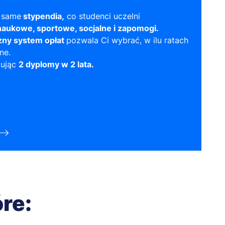
 same
stypendia,
co studenci uczelni
naukowe, sportowe, socjalne i zapomogi.
zny system opłat
pozwala Ci wybrać, w ilu ratach
ne.
mując
2 dyplomy w 2 lata.
óre: