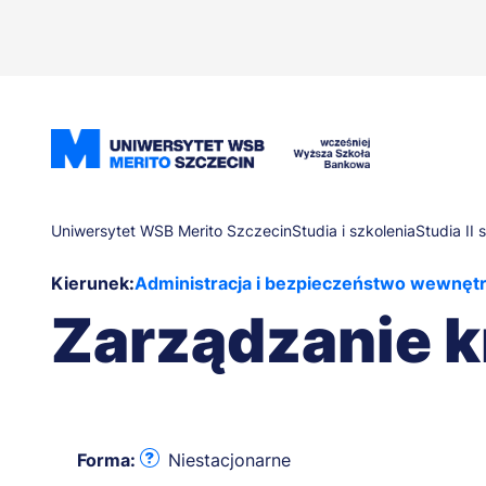
Przejdź
do
treści
Ścieżka
Uniwersytet WSB Merito Szczecin
Studia i szkolenia
Studia II
Kierunek:
Administracja i bezpieczeństwo wewnęt
nawigacyjna
Zarządzanie k
Forma:
Niestacjonarne