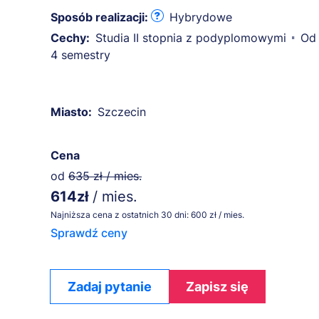
Sposób realizacji:
Hybrydowe
Cechy:
Studia II stopnia z podyplomowymi
Od 
4 semestry
Miasto:
Szczecin
Cena
od
635 zł / mies.
614zł
/ mies.
Najniższa cena z ostatnich 30 dni: 600 zł / mies.
Sprawdź ceny
Zadaj pytanie
Zapisz się