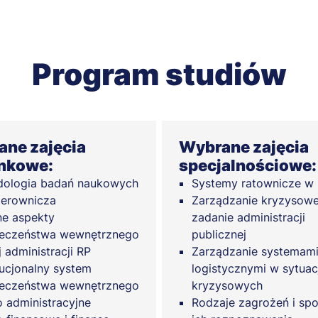
Program studiów
ne zajęcia
Wybrane zajęcia
nkowe:
specjalnościowe:
ologia badań naukowych
Systemy ratownicze w 
ierownicza
Zarządzanie kryzysowe
e aspekty
zadanie administracji
eczeństwa wewnętrznego
publicznej
j administracji RP
Zarządzanie systemam
tucjonalny system
logistycznymi w sytuac
eczeństwa wewnętrznego
kryzysowych
 administracyjne
Rodzaje zagrożeń i sp