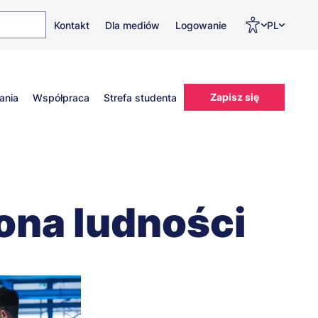
Top
Men
Prz
Kontakt
Dla mediów
Logowanie
PL
menu
WC
ję
Zapisz się
ania
Współpraca
Strefa studenta
ona ludności