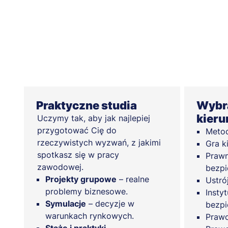
Praktyczne studia
Wybra
kieru
Uczymy tak, aby jak najlepiej
przygotować Cię do
Metod
rzeczywistych wyzwań, z jakimi
Gra k
spotkasz się w pracy
Prawn
zawodowej.
bezpi
Projekty grupowe
– realne
Ustró
problemy biznesowe.
Insty
Symulacje
– decyzje w
bezpi
warunkach rynkowych.
Prawo