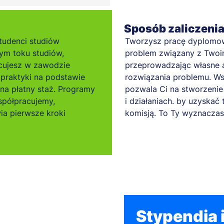
Sposób zaliczeni
tudenci studiów
Tworzysz pracę dyplomową
łym toku studiów,
problem związany z Twoim 
cujesz w zawodzie
przeprowadzając własne a
praktyki na podstawie
rozwiązania problemu. Ws
 na płatny staż. Programy
pozwala Ci na stworzenie 
spółpracujemy,
i działaniach. by uzyskać 
ia pierwsze kroki
komisją. To Ty wyznaczas
Stypendia i