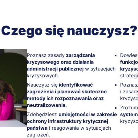
Czego się nauczysz?
Poznasz zasady
zarządzania
Dowiesz
kryzysowego oraz działania
funkcj
administracji publicznej
w sytuacjach
kryzys
kryzysowych.
strateg
Nauczysz się
identyfikować
Pozna
zagrożenia i planować skuteczne
i zasad
metody ich rozpoznawania oraz
kryzys
neutralizowania.
Zrozum
Zdobędziesz
umiejętności w zakresie
system
ochrony infrastruktury krytycznej
kryzys
państwa
i reagowania w sytuacjach
zagrożeń.