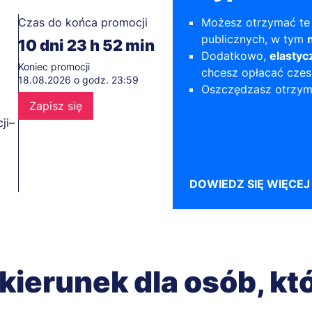
Czas do końca promocji
Możesz otrzymać te
publicznych, w tym
10
dni
23
h
52
min
Dodatkowo,
elastyc
Koniec promocji
chcesz opłacać czes
18.08.2026 o godz. 23:59
Oszczędzasz otrzy
Zapisz się
ji–
DOWIEDZ SIĘ WIĘCEJ
kierunek dla osób, kt