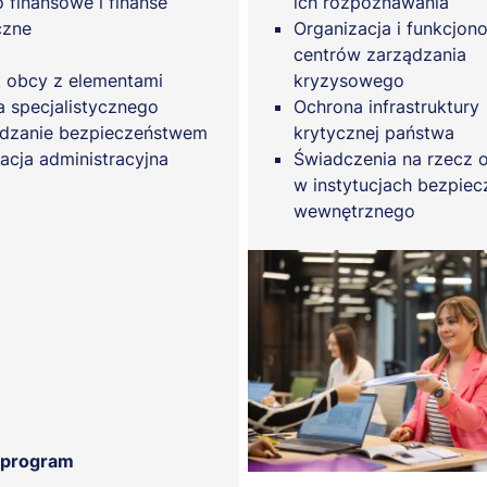
 finansowe i finanse
ich rozpoznawania
czne
Organizacja i funkcjon
centrów zarządzania
 obcy z elementami
kryzysowego
a specjalistycznego
Ochrona infrastruktury
dzanie bezpieczeństwem
krytycznej państwa
lacja administracyjna
Świadczenia na rzecz 
w instytucjach bezpie
wewnętrznego
 program