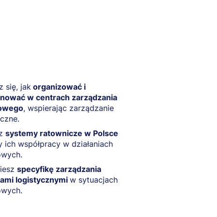
 się, jak
organizować i
onować w centrach zarządzania
owego
, wspierając zarządzanie
iczne.
sz
systemy ratownicze w Polsce
y ich współpracy w działaniach
owych.
iesz
specyfikę zarządzania
ami logistycznymi
w sytuacjach
owych.