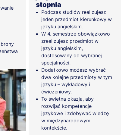
stopnia
owanie
Podczas studiów realizujesz
jeden przedmiot kierunkowy w
języku angielskim.
W 4. semestrze obowiązkowo
zrealizujesz przedmiot w
obrony
języku angielskim,
czeństwa
dostosowany do wybranej
specjalności.
Dodatkowo możesz wybrać
dwa kolejne przedmioty w tym
języku – wykładowy i
ćwiczeniowy.
To świetna okazja, aby
rozwijać kompetencje
językowe i zdobywać wiedzę
w międzynarodowym
kontekście.