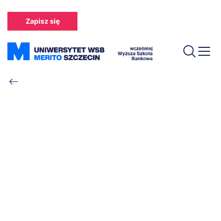
Przejdź
do
Zapisz się
treści
Ścieżka
nawigacyjna