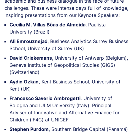
academic and business dialogue in the face of future
challenges. These were intense days full of knowledge,
inspiring presentations from our Keynote Speakers:
Cecilia M. Villas Bôas de Almeida
, Paulista
University (Brazil)
Ali Emrouznejad
, Business Analytics Surrey Business
School, University of Surrey (UK)
David Criekemans
, University of Antwerp (Belgium),
Geneva Institute of Geopolitical Studies (GIGS)
(Switzerland)
Aydin Ozkan,
Kent Business School, University of
Kent (UK)
Francesco Saverio Ambrogetti,
University of
Bologna and IULM University (Italy), Principal
Adviser of Innovative and Alternative Finance for
Children (IF4C) at UNICEF
Stephen Purdom
, Southern Bridge Capital (Panamá)