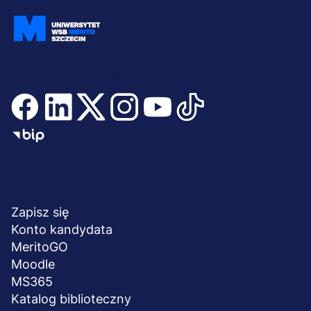
Dołącz i bądź na bieżąco
Menu
NA SKRÓTY
stopka
Zapisz się
Konto kandydata
MeritoGO
Moodle
MS365
Katalog biblioteczny