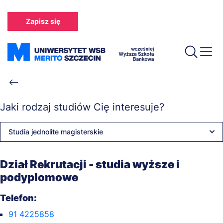
Przejdź
do
Zapisz się
treści
Ścieżka
nawigacyjna
Jaki rodzaj studiów Cię interesuje?
Studia jednolite magisterskie
Dział Rekrutacji - studia wyższe i
podyplomowe
Telefon:
91 4225858