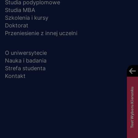
Studia podyplomowe
Studia MBA
Szkolenia i kursy
Doktorat
Przeniesienie z innej uczelni
UCZELNIA
O uniwersytecie
Nauka i badania
Strefa studenta
Kontakt
Test Wyboru Kierunku
Menu
© 2026 UWSB Merito
stopka-
Ochrona danych osobowych
Ochrona osób małoletnich
dodatkowe
Polityka plików "cookies"