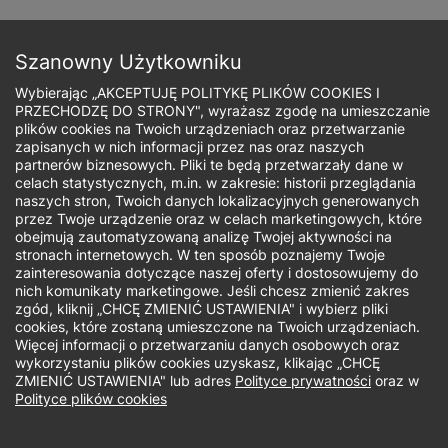
Przejdź
do
Zapisz się
treści
Szanowny Użytkowniku
Wybierając „AKCEPTUJĘ POLITYKĘ PLIKÓW COOKIES I
PRZECHODZĘ DO STRONY", wyrażasz zgodę na umieszczanie
plików cookies na Twoich urządzeniach oraz przetwarzanie
zapisanych w nich informacji przez nas oraz naszych
Ścieżka
partnerów biznesowych. Pliki te będą przetwarzały dane w
celach statystycznych, m.in. w zakresie: historii przeglądania
nawigacyjna
naszych stron, Twoich danych lokalizacyjnych generowanych
Jaki rodzaj studiów Cię interesuje?
przez Twoje urządzenie oraz w celach marketingowych, które
obejmują zautomatyzowaną analizę Twojej aktywności na
stronach internetowych. W ten sposób poznajemy Twoje
Studia podyplomowe
zainteresowania dotyczące naszej oferty i dostosowujemy do
nich komunikaty marketingowe. Jeśli chcesz zmienić zakres
zgód, kliknij „CHCĘ ZMIENIĆ USTAWIENIA" i wybierz pliki
Dział Rekrutacji - studia wyższe i
cookies, które zostaną umieszczone na Twoich urządzeniach.
Więcej informacji o przetwarzaniu danych osobowych oraz
podyplomowe
wykorzystaniu plików cookies uzyskasz, klikając „CHCĘ
ZMIENIĆ USTAWIENIA" lub adres
Polityce prywatności
oraz w
Telefon:
Polityce plików cookies
91 4225858