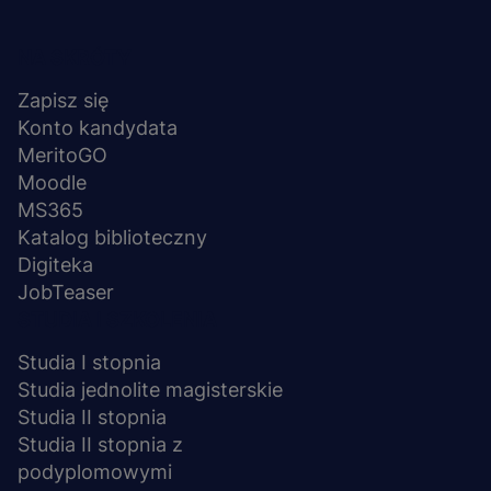
Menu
NA SKRÓTY
stopka
Zapisz się
Konto kandydata
MeritoGO
Moodle
MS365
Katalog biblioteczny
Digiteka
JobTeaser
STUDIA I SZKOLENIA
Studia I stopnia
Studia jednolite magisterskie
Studia II stopnia
Studia II stopnia z
podyplomowymi