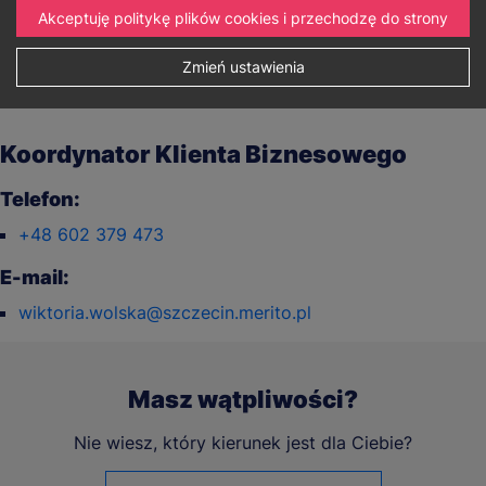
Akceptuję politykę plików cookies i przechodzę do strony
E-mail:
rekrutacja@szczecin.merito.pl
Zmień ustawienia
Koordynator Klienta Biznesowego
Telefon:
+48 602 379 473
E-mail:
wiktoria.wolska@szczecin.merito.pl
Masz wątpliwości?
Nie wiesz, który kierunek jest dla Ciebie?