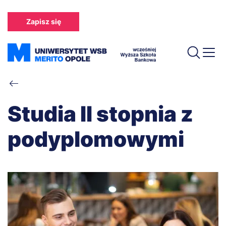
Przejdź
do
Zapisz się
treści
Ścieżka
nawigacyjna
Studia II stopnia z
podyplomowymi