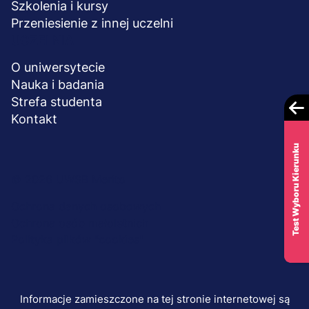
Szkolenia i kursy
Przeniesienie z innej uczelni
UCZELNIA
O uniwersytecie
Nauka i badania
Strefa studenta
Kontakt
Test Wyboru Kierunku
Menu
© 2026 UWSB Merito
stopka-
Ochrona danych osobowych
Ochrona osób małoletnich
dodatkowe
Polityka plików "cookies"
Informacje zamieszczone na tej stronie internetowej są