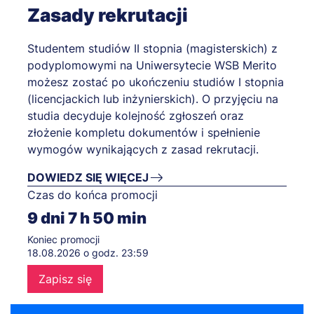
Zasady rekrutacji
Studentem studiów II stopnia (magisterskich) z
podyplomowymi na Uniwersytecie WSB Merito
możesz zostać po ukończeniu studiów I stopnia
(licencjackich lub inżynierskich). O przyjęciu na
studia decyduje kolejność zgłoszeń oraz
złożenie kompletu dokumentów i spełnienie
wymogów wynikających z zasad rekrutacji.
DOWIEDZ SIĘ WIĘCEJ
Czas do końca promocji
9
dni
7
h
50
min
Koniec promocji
18.08.2026 o godz. 23:59
Zapisz się