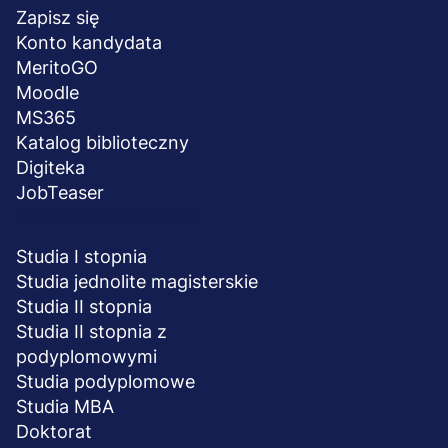
stopka
Zapisz się
Konto kandydata
MeritoGO
Moodle
MS365
Katalog biblioteczny
Digiteka
JobTeaser
STUDIA I SZKOLENIA
Studia I stopnia
Studia jednolite magisterskie
Studia II stopnia
Studia II stopnia z
podyplomowymi
Studia podyplomowe
Studia MBA
Doktorat