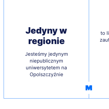
Jedyny w
Treś
to 
regionie
zau
Treść
Jesteśmy jedynym
niepublicznym
uniwersytetem na
Opolszczyźnie