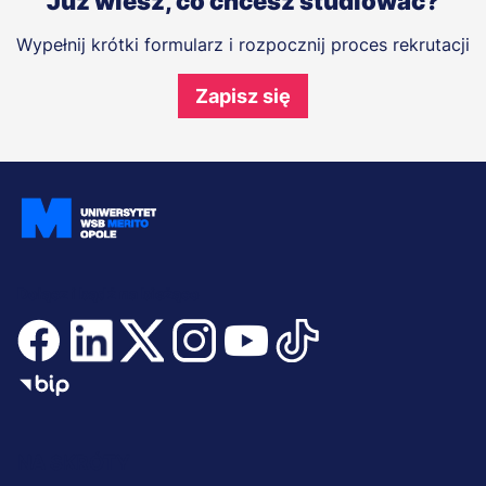
Już wiesz, co chcesz studiować?
Wypełnij krótki formularz i rozpocznij proces rekrutacji
Zapisz się
Dołącz i bądź na bieżąco
Menu
NA SKRÓTY