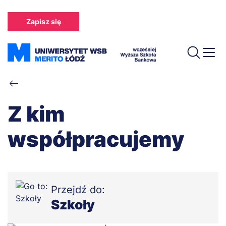
Przejdź
do
Zapisz się
treści
Ścieżka
nawigacyjna
Z kim
współpracujemy
Przejdź do:
Szkoły