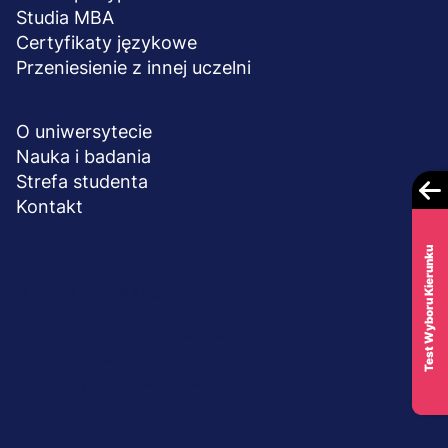
Studia MBA
Certyfikaty językowe
Przeniesienie z innej uczelni
UCZELNIA
O uniwersytecie
Nauka i badania
Strefa studenta
Kontakt
Test Wyboru Kierunku
Menu
© 2026 UWSB Merito
stopka-
Ochrona danych osobowych
Ochrona osób małoletnich
dodatkowe
Polityka plików "cookies"