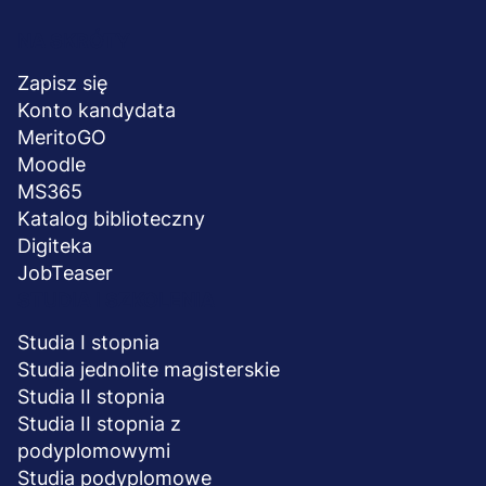
Menu
NA SKRÓTY
stopka
Zapisz się
Konto kandydata
MeritoGO
Moodle
MS365
Katalog biblioteczny
Digiteka
JobTeaser
STUDIA I SZKOLENIA
Studia I stopnia
Studia jednolite magisterskie
Studia II stopnia
Studia II stopnia z
podyplomowymi
Studia podyplomowe