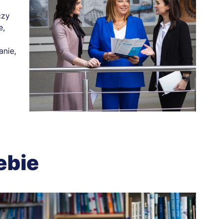
czy
e,
anie,
ebie