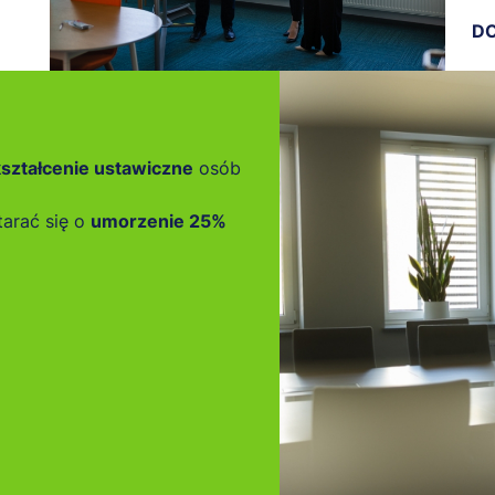
DO
ształcenie ustawiczne
osób
tarać się o
umorzenie 25%