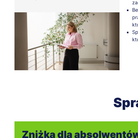
za
Be
pr
kt
Sp
kt
Spr
​​​Zniżka dla absolwentó