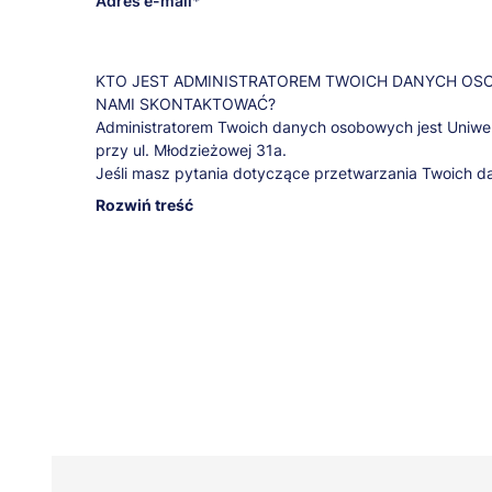
Adres e-mail
KTO JEST ADMINISTRATOREM TWOICH DANYCH OSO
NAMI SKONTAKTOWAĆ?
Administratorem Twoich danych osobowych jest Uniwer
przy ul. Młodzieżowej 31a.
Jeśli masz pytania dotyczące przetwarzania Twoich 
przysługujących Ci praw, skontaktuj się z naszym In
Rozwiń treść
iod@torun.merito.pl
.
W JAKICH CELACH, NA JAKIEJ PODSTAWIE PRAWNEJ 
PRZETWARZAMY TWOJE DANE OSOBOWE?
Cele marketingowe
W celach marketingowych Twoje dane będziemy przetw
przez Ciebie zgody przez 5 lat liczonych od 1 styczni
wyrażenia zgody. Dzięki tej zgodzie będziemy mogli pr
naszej oferty, wydarzeń przez nas organizowanych i pr
przygotowaliśmy.
Realizacja usług edukacyjnych i archiwizacja danych p
W celach realizacji usług edukacyjnych oraz archiwiza