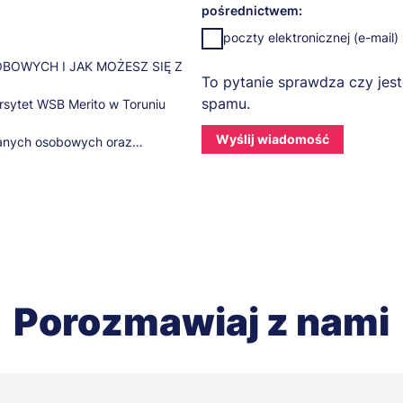
pośrednictwem:
poczty elektronicznej (e-mail)
BOWYCH I JAK MOŻESZ SIĘ Z
To pytanie sprawdza czy jest
spamu.
sytet WSB Merito w Toruniu
danych osobowych oraz
spektorem Ochrony Danych:
I PRZEZ JAKI CZAS
arzali na podstawie udzielonej
a roku następującego po dacie
Porozmawiaj z nami
zesyłać Ci informacje na temat
omocji, które dla Ciebie
o zrealizowaniu usługi
cji danych po zrealizowaniu