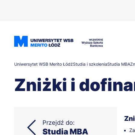
Przejdź
do
treści
Ścieżka
Uniwersytet WSB Merito Łódź
Studia i szkolenia
Studia MBA
Zn
Zniżki i dofi
nawigacyjna
Zni
Przejdź do:
Studia MBA
Za