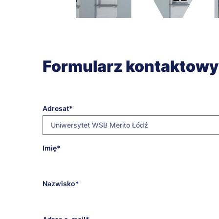
Formularz kontaktowy
Adresat
Uniwersytet WSB Merito Łódź
E-
Imię
kancelaria@lodz.merito.pl
mail
adresata
Nazwisko