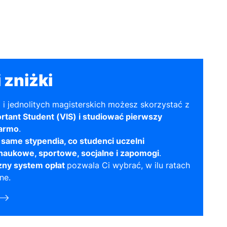
 zniżki
a i jednolitych magisterskich możesz skorzystać z
tant Student (VIS) i studiować pierwszy
darmo
.
 same stypendia, co studenci uczelni
naukowe, sportowe, socjalne i zapomogi
.
zny system opłat
pozwala Ci wybrać, w ilu ratach
ne.