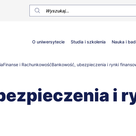
Główne
O uniwersytecie
Studia i szkolenia
Nauka i bad
menu
ia
Finanse i Rachunkowość
Bankowość, ubezpieczenia i rynki finans
ezpieczenia i r