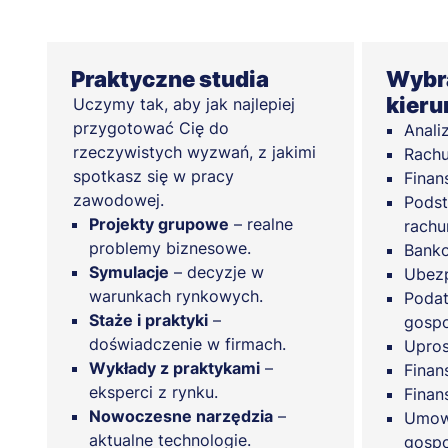
Praktyczne studia
Wybra
kieru
Uczymy tak, aby jak najlepiej
przygotować Cię do
Anali
rzeczywistych wyzwań, z jakimi
Rach
spotkasz się w pracy
Finan
zawodowej.
Podst
Projekty grupowe
– realne
rachu
problemy biznesowe.
Bank
Symulacje
– decyzje w
Ubezp
warunkach rynkowych.
Podat
Staże i praktyki
–
gospo
doświadczenie w firmach.
Upros
Wykłady z praktykami
–
Finan
eksperci z rynku.
Finan
Nowoczesne narzędzia
–
Umow
aktualne technologie.
gosp