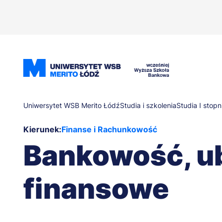
Przejdź
do
treści
Ścieżka
Uniwersytet WSB Merito Łódź
Studia i szkolenia
Studia I stopn
Kierunek:
Finanse i Rachunkowość
nawigacyjna
Bankowość, ub
finansowe