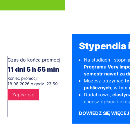
Stypendia i
Czas do końca promocji
Na studiach I stopni
Programu Very Impor
11
dni
5
h
55
min
semestr nawet za 
Koniec promocji
Możesz otrzymać
te
18.08.2026 o godz. 23:59
,
publicznych
, w tym
Zapisz się
Dodatkowo,
elastyc
chcesz opłacać czes
DOWIEDZ SIĘ WIĘCEJ