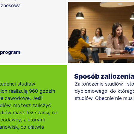
iznesowa
 program
Sposób zaliczeni
tudenci studiów
Zakończenie studiów I st
kich realizują 960 godzin
dyplomowego, do którego
ie zawodowe. Jeśli
studiów. Obecnie nie musis
diów, możesz zaliczyć
tudiów masz też szansę na
acodawcy, z którymi
nowisk, co ułatwia