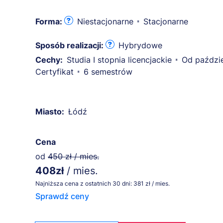
Forma:
Niestacjonarne
Stacjonarne
Sposób realizacji:
Hybrydowe
Cechy:
Studia I stopnia licencjackie
Od paździe
Certyfikat
6 semestrów
Miasto:
Łódź
Cena
od
450 zł / mies.
408zł
/ mies.
Najniższa cena z ostatnich 30 dni: 381 zł / mies.
Sprawdź ceny