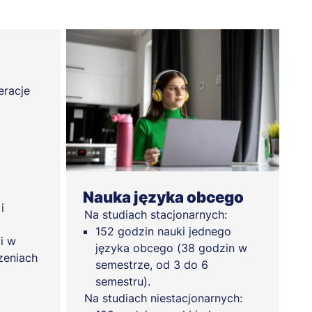
eracje
Nauka języka obcego
i
Na studiach stacjonarnych:
152 godzin nauki jednego
i w
języka obcego (38 godzin w
zeniach
semestrze, od 3 do 6
semestru).
Na studiach niestacjonarnych: