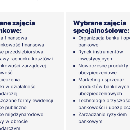
ne zajęcia
Wybrane zajęcia
nkowe:
specjalnościowe:
za finansowa
Organizacja banku i op
unkowość finansowa
bankowe
se przedsiębiorstwa
Rynek instrumentów
awy rachunku kosztów i
inwestycyjnych
nkowości zarządczej
Nowoczesne produkty
owość
ubezpieczeniowe
ieczenia
Marketing i sprzedaż
ki w działalności
produktów bankowych 
darczej
ubezpieczeniowych
zczone formy ewidencji
Technologie przyszłośc
se publiczne
bankowości i ubezpiec
se międzynarodowe
Zarządzanie ryzykiem
y w obrocie
bankowym
odarczym