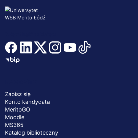
Dołącz i bądź na bieżąco
Menu
NA SKRÓTY
stopka
Zapisz się
Konto kandydata
MeritoGO
Moodle
MS365
Katalog biblioteczny