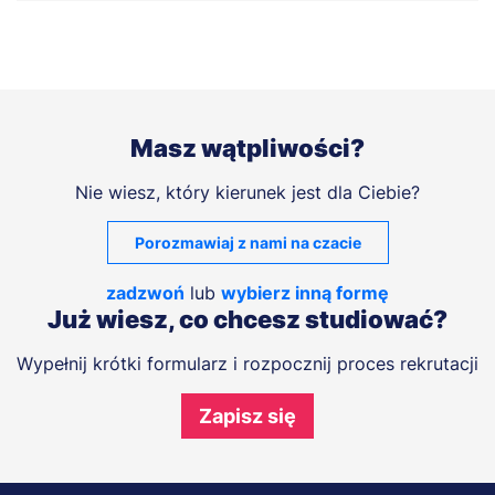
dr Agnieszka Uniewska
E-mail:
agnieszka.uniewska@torun.merito.pl
Masz wątpliwości?
Nie wiesz, który kierunek jest dla Ciebie?
Porozmawiaj z nami na czacie
zadzwoń
lub
wybierz inną formę
Już wiesz, co chcesz studiować?
Wypełnij krótki formularz i rozpocznij proces rekrutacji
Zapisz się