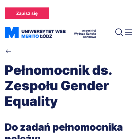
Przejdź
do
Zapisz się
treści
Ścieżka
nawigacyjna
Pełnomocnik ds.
Zespołu Gender
Equality
Do zadań pełnomocnika
należy: