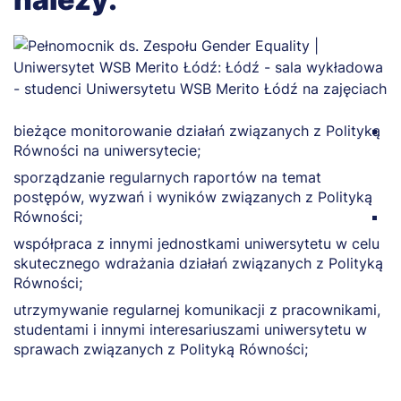
bieżące monitorowanie działań związanych z Polityką
w
Równości na uniwersytecie;
z
i
sporządzanie regularnych raportów na temat
p
postępów, wyzwań i wyników związanych z Polityką
Równości;
p
ś
współpraca z innymi jednostkami uniwersytetu w celu
s
skutecznego wdrażania działań związanych z Polityką
Równości;
utrzymywanie regularnej komunikacji z pracownikami,
studentami i innymi interesariuszami uniwersytetu w
sprawach związanych z Polityką Równości;