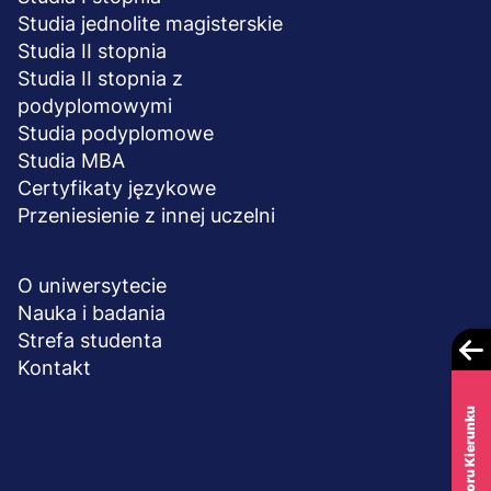
Studia jednolite magisterskie
Studia II stopnia
Studia II stopnia z
podyplomowymi
Studia podyplomowe
Studia MBA
Certyfikaty językowe
Przeniesienie z innej uczelni
UCZELNIA
O uniwersytecie
Nauka i badania
Strefa studenta
Kontakt
Test Wyboru Kierunku
Menu
© 2026 UWSB Merito