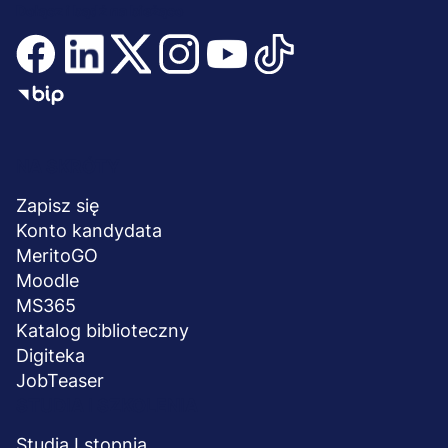
Dołącz i bądź na bieżąco
Menu
NA SKRÓTY
stopka
Zapisz się
Konto kandydata
MeritoGO
Moodle
MS365
Katalog biblioteczny
Digiteka
JobTeaser
STUDIA I SZKOLENIA
Studia I stopnia