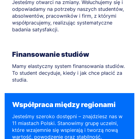
Jesteśmy otwarci na zmiany. Wsłuchujemy się i
odpowiadamy na potrzeby naszych studentów,
absolwentów, pracowników i firm, z którymi
współpracujemy, realizując systematyczne
badania satysfakcji.
Finansowanie studiów
Mamy elastyczny system finansowania studiów.
To student decyduje, kiedy i jak chce płacić za
studia.
Współpraca między regionami
Jesteśmy szeroko dostępni – znajdziesz nas w
11 miastach Polski. Stanowimy grupę uczelni,
które wzajemnie się wspierają i tworzą nową
wartość, powodzenie oraz stabilność.