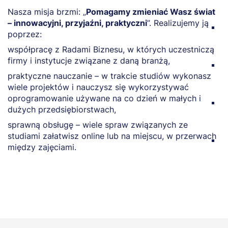
Nasza misja brzmi: „
Pomagamy zmieniać Wasz świat
D
– innowacyjni, przyjaźni, praktyczni
”. Realizujemy ją
z
poprzez:
p
współpracę z Radami Biznesu, w których uczestniczą
p
firmy i instytucje związane z daną branżą,
s
praktyczne nauczanie – w trakcie studiów wykonasz
d
wiele projektów i nauczysz się wykorzystywać
b
oprogramowanie używane na co dzień w małych i
r
dużych przedsiębiorstwach,
K
sprawną obsługę – wiele spraw związanych ze
p
studiami załatwisz online lub na miejscu, w przerwach
m
między zajęciami.
c