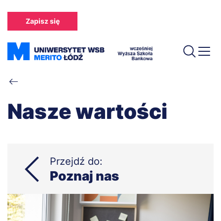
Przejdź
do
Zapisz się
treści
Ścieżka
nawigacyjna
Nasze wartości
Przejdź do:
Poznaj nas