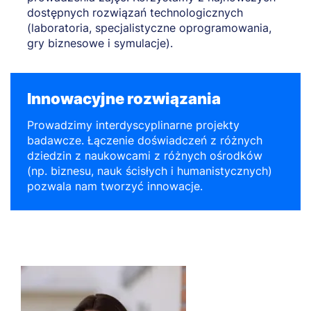
dostępnych rozwiązań technologicznych
(laboratoria, specjalistyczne oprogramowania,
gry biznesowe i symulacje).
Innowacyjne rozwiązania
Prowadzimy interdyscyplinarne projekty
badawcze. Łączenie doświadczeń z różnych
dziedzin z naukowcami z różnych ośrodków
(np. biznesu, nauk ścisłych i humanistycznych)
pozwala nam tworzyć innowacje.