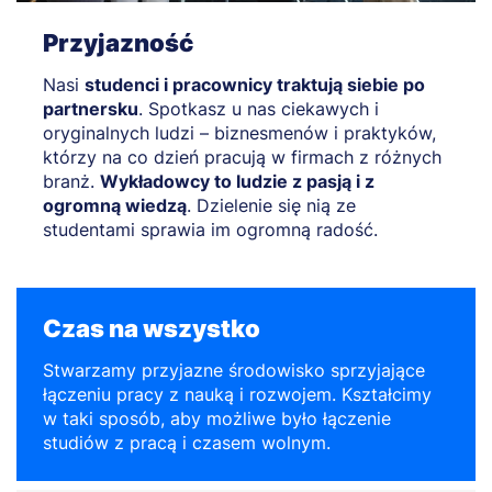
Przyjazność
Nasi
studenci i pracownicy traktują siebie po
partnersku
. Spotkasz u nas ciekawych i
oryginalnych ludzi – biznesmenów i praktyków,
którzy na co dzień pracują w firmach z różnych
branż.
Wykładowcy to ludzie z pasją i z
ogromną wiedzą
. Dzielenie się nią ze
studentami sprawia im ogromną radość.
Czas na wszystko
Stwarzamy przyjazne środowisko sprzyjające
łączeniu pracy z nauką i rozwojem. Kształcimy
w taki sposób, aby możliwe było łączenie
studiów z pracą i czasem wolnym.