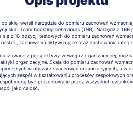
Opis projektu
ji polskiej wersji narzędzia do pomiaru zachowań wzmacni
ycji skali Team boosting behaviours (TBB). Narzędzie TBB 
da się z 18 pozycji testowych do pomiaru zachowań wzmac
nastrój, zachowania aktywizujące oraz zachowania integru
nalizowane z perspektywy wewnątrzorganizacyjnej, można 
aktyki organizacyjne. Skala do pomiaru zachowań wzmacn
pirycznych w obszarze zachowań organizacyjnych, a w szc
jących zespół w kształtowaniu procesów zespołowych or
espół mogą być prezentowane przez wszystkich członków 
spół jako całość.