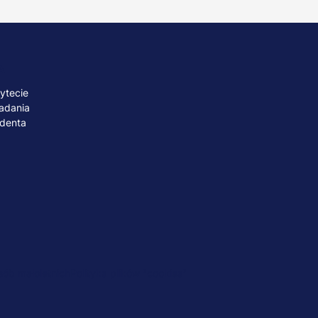
A
ytecie
adania
udenta
ób małoletnich
Polityka plików "cookies"