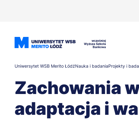
Przejdź
do
treści
Ścieżka
Uniwersytet WSB Merito Łódź
Nauka i badania
Projekty i bada
Zachowania wz
nawigacyjna
adaptacja i w