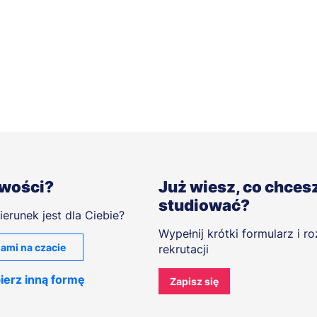
iwości?
Już wiesz, co chces
studiować?
ierunek jest dla Ciebie?
Wypełnij krótki formularz i r
ami na czacie
rekrutacji
ierz inną formę
Zapisz się