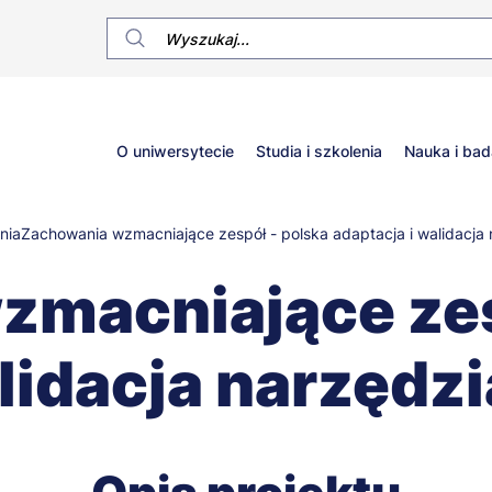
Główne
O uniwersytecie
Studia i szkolenia
Nauka i bad
menu
nia
Zachowania wzmacniające zespół - polska adaptacja i walidacj
macniające zes
alidacja narzęd