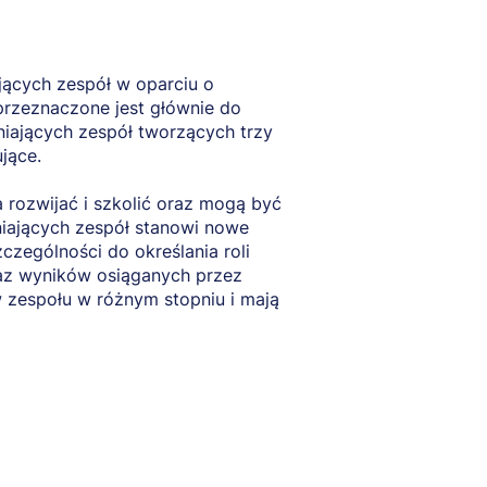
ających zespół w oparciu o
Działanie naukowe
przeznaczone jest głównie do
językowych skali 
niających zespół tworzących trzy
uzupełnienia pozy
jące.
psychometrycznyc
badawczych oraz 
rozwijać i szkolić oraz mogą być
(międzykulturowej
iających zespół stanowi nowe
zególności do określania roli
Finansowanie pro
az wyników osiąganych przez
Kierownik projekt
zespołu w różnym stopniu i mają
Kwota dofinansow
Instytucja finansu
Program:
MINIAT