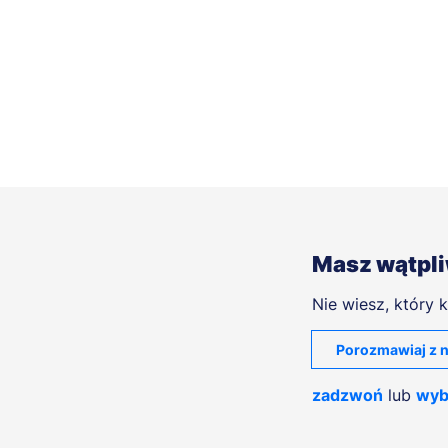
Masz wątpl
Nie wiesz, który k
Porozmawiaj z n
zadzwoń
lub
wyb