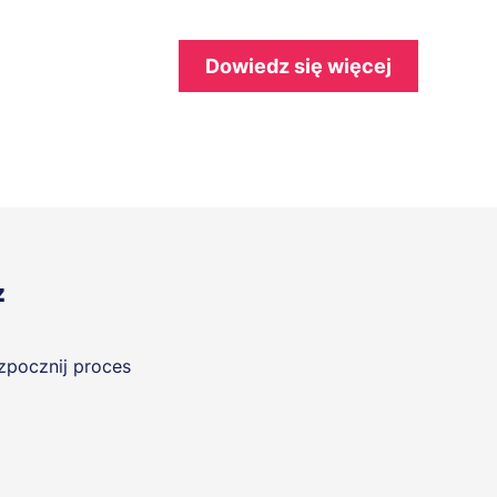
Dowiedz się więcej
z
ozpocznij proces