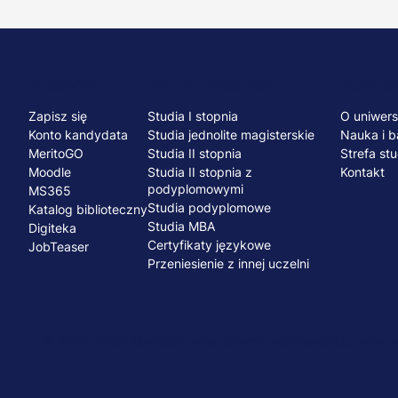
Menu
NA SKRÓTY
STUDIA I SZKOLENIA
UCZELNI
Zapisz się
Studia I stopnia
O uniwers
stopka
Konto kandydata
Studia jednolite magisterskie
Nauka i b
MeritoGO
Studia II stopnia
Strefa st
Moodle
Studia II stopnia z
Kontakt
podyplomowymi
MS365
Studia podyplomowe
Katalog biblioteczny
Studia MBA
Digiteka
Certyfikaty językowe
JobTeaser
Przeniesienie z innej uczelni
© 2026 UWSB Merito
Ochrona danych osobowych
Ochrona os
Menu