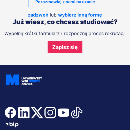
Porozmawiaj z nami na czacie
zadzwoń
lub
wybierz inną formę
Już wiesz, co chcesz studiować?
Wypełnij krótki formularz i rozpocznij proces rekrutacji
Zapisz się
Dołącz i bądź na bieżąco