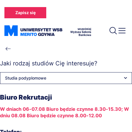
Przejdź
do
Zapisz się
treści
Ścieżka
nawigacyjna
Jaki rodzaj studiów Cię interesuje?
Studia podyplomowe
Biuro Rekrutacji
W dniach 06-07.08 Biuro będzie czynne 8.30-15.30; W
dniu 08.08 Biuro będzie czynne 8.00-12.00
Telefon: