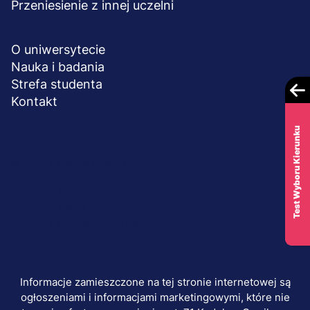
Przeniesienie z innej uczelni
UCZELNIA
O uniwersytecie
Nauka i badania
Strefa studenta
Kontakt
Test Wyboru Kierunku
Menu
© 2026 UWSB Merito
stopka-
Ochrona danych osobowych
Ochrona osób małoletnich
dodatkowe
Polityka plików "cookies"
Informacje zamieszczone na tej stronie internetowej są
ogłoszeniami i informacjami marketingowymi, które nie