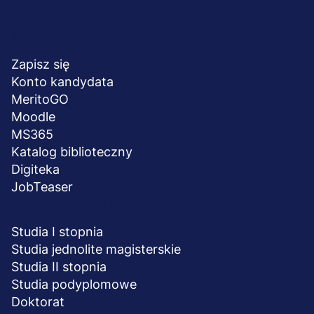
Menu
NA SKRÓTY
stopka
Zapisz się
Konto kandydata
MeritoGO
Moodle
MS365
Katalog biblioteczny
Digiteka
JobTeaser
STUDIA I SZKOLENIA
Studia I stopnia
Studia jednolite magisterskie
Studia II stopnia
Studia podyplomowe
Doktorat