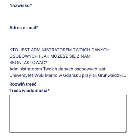
Nazwisko
Adres e-mail
KTO JEST ADMINISTRATOREM TWOICH DANYCH
OSOBOWYCH I JAK MOŻESZ SIĘ Z NAMI
SKONTAKTOWAĆ?
Administratorem Twoich danych osobowych jest
Uniwersytet WSB Merito w Gdańsku przy al. Grunwaldzkiej
238A.
Rozwiń treść
Jeśli masz pytania dotyczące przetwarzania Twoich
Treść wiadomości
danych osobowych oraz przysługujących Ci praw,
skontaktuj się z naszym Inspektorem Ochrony Danych:
iod@gdansk.merito.pl
.
W JAKICH CELACH, NA JAKIEJ PODSTAWIE PRAWNEJ I
PRZEZ JAKI CZAS PRZETWARZAMY TWOJE DANE
OSOBOWE?