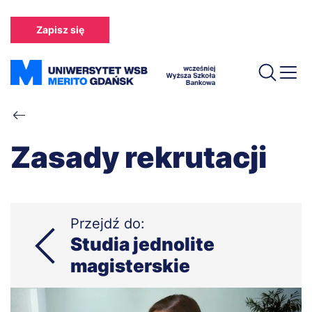
Przejdź
do
Zapisz się
treści
Ścieżka
nawigacyjna
Zasady rekrutacji
Przejdź do:
Studia jednolite
magisterskie