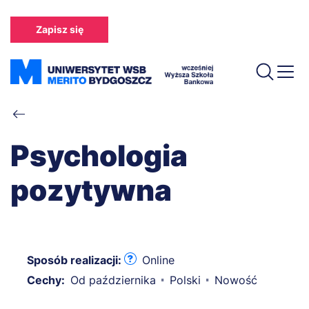
Przejdź
do
Zapisz się
treści
Ścieżka
nawigacyjna
Psychologia
pozytywna
Sposób realizacji:
Online
Cechy:
Od października
Polski
Nowość