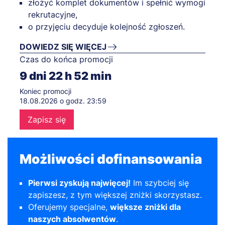
złożyć komplet dokumentów i spełnić wymogi
rekrutacyjne,
o przyjęciu decyduje kolejność zgłoszeń.
DOWIEDZ SIĘ WIĘCEJ
Czas do końca promocji
9
dni
22
h
52
min
Koniec promocji
18.08.2026 o godz. 23:59
Zapisz się
Możliwości dofinansowania
Pierwsi zyskują najwięcej!
Im szybciej się
zapiszesz, z tym większej zniżki skorzystasz.
Oferujemy specjalne,
większe zniżki dla
naszych absolwentów
.