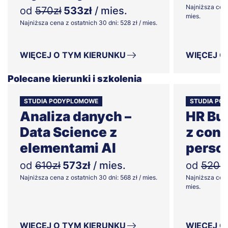
Najniższa cena
od
570zł
533zł
/ mies.
mies.
Najniższa cena z ostatnich 30 dni: 528 zł / mies.
WIĘCEJ O TYM KIERUNKU
WIĘCEJ O
Polecane kierunki i szkolenia
STUDIA PODYPLOMOWE
STUDIA PO
Analiza danych –
HR Bu
Data Science z
z cont
elementami AI
perso
od
610zł
573zł
/ mies.
od
520zł
Najniższa cena z ostatnich 30 dni: 568 zł / mies.
Najniższa cena
mies.
WIĘCEJ O TYM KIERUNKU
WIĘCEJ O