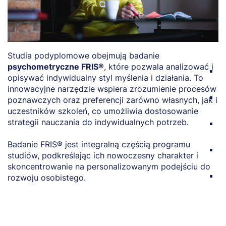
Studia podyplomowe obejmują badanie
K
psychometryczne FRIS®
, które pozwala analizować i
S
opisywać indywidualny styl myślenia i działania. To
p
innowacyjne narzędzie wspiera zrozumienie procesów
P
poznawczych oraz preferencji zarówno własnych, jak i
s
uczestników szkoleń, co umożliwia dostosowanie
strategii nauczania do indywidualnych potrzeb.
I
m
Badanie FRIS® jest integralną częścią programu
E
studiów, podkreślając ich nowoczesny charakter i
u
skoncentrowanie na personalizowanym podejściu do
S
rozwoju osobistego.
i