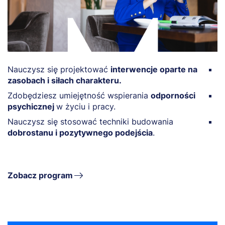
Nauczysz się projektować
interwencje oparte na
Z
zasobach i siłach charakteru.
w
Zdobędziesz umiejętność wspierania
odporności
N
psychicznej
w życiu i pracy.
w
Nauczysz się stosować techniki budowania
Z
dobrostanu i pozytywnego podejścia
.
w
e
Zobacz program