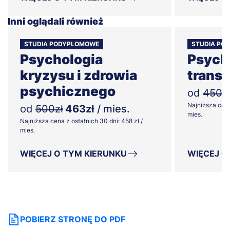
Inni oglądali również
STUDIA PODYPLOMOWE
STUDIA PO
Psychologia
Psych
kryzysu i zdrowia
trans
psychicznego
od
450z
Najniższa cena
od
500zł
463zł
/ mies.
mies.
Najniższa cena z ostatnich 30 dni: 458 zł /
mies.
WIĘCEJ O TYM KIERUNKU
WIĘCEJ O
POBIERZ STRONĘ DO PDF