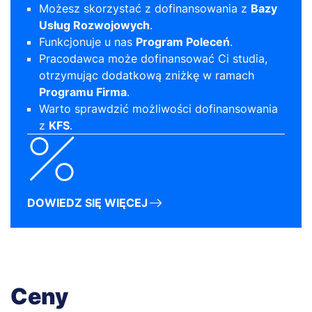
Możesz skorzystać z dofinansowania z
Bazy
Usług Rozwojowych
.
Funkcjonuje u nas
Program Poleceń
.
Pracodawca może dofinansować Ci studia,
otrzymując dodatkową zniżkę w ramach
Programu Firma
.
Warto sprawdzić możliwości dofinansowania
z
KFS
.
DOWIEDZ SIĘ WIĘCEJ
Ceny