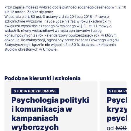
Przy zapisie możesz wybrać opcję płatności rocznego czesnego w 1, 2, 10
lub 12 ratach.
Zapisz się teraz
W oparciu o art. 80 ust. 3 ustawy z dnia 20 lipca 2018 r. Prawo o
szkolnictwie wyższym i nauce uczelnia raz w roku akademickim
zwiększa wysokość czesnego określonego w § 3 ust. 1 Umowy o
wskaźnik równy wskaźnikowi wzrostu cen towarów i usług
konsumpcyjnych za rok kalendarzowy poprzedzający rok, w którym
dokonuje się waloryzacji, ogłoszony przez Prezesa Głównego Urzędu
Statystycznego, łącznie nie więcej niż o 30 % do czasu ukończenia
studiów określonych w Umowie.
Podobne kierunki i szkolenia
STUDIA PODYPLOMOWE
STUDIA PO
Psychologia polityki
Psych
i komunikacja w
kryzys
kampaniach
psych
wyborczych
od
500z