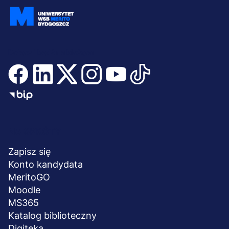
Dołącz i bądź na bieżąco
Menu
NA SKRÓTY
stopka
Zapisz się
Konto kandydata
MeritoGO
Moodle
MS365
Katalog biblioteczny
Digiteka