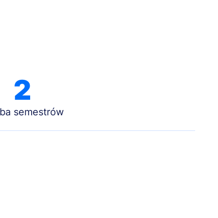
2
zba semestrów