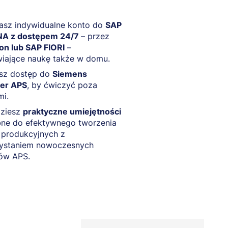
asz indywidualne konto do
SAP
A z dostępem 24/7
– przez
on lub SAP FIORI
–
wiające naukę także w domu.
sz dostęp do
Siemens
er APS
, by ćwiczyć poza
mi.
ziesz
praktyczne umiejętności
bne do efektywnego tworzenia
 produkcyjnych z
ystaniem nowoczesnych
ów APS.