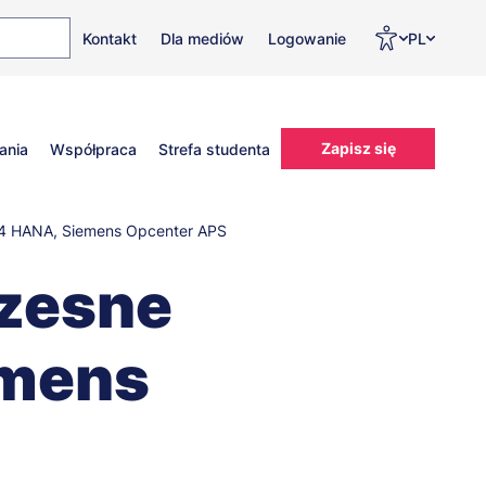
Top
Men
Prz
Kontakt
Dla mediów
Logowanie
PL
menu
WC
ję
Zapisz się
ania
Współpraca
Strefa studenta
S/4 HANA, Siemens Opcenter APS
czesne
emens