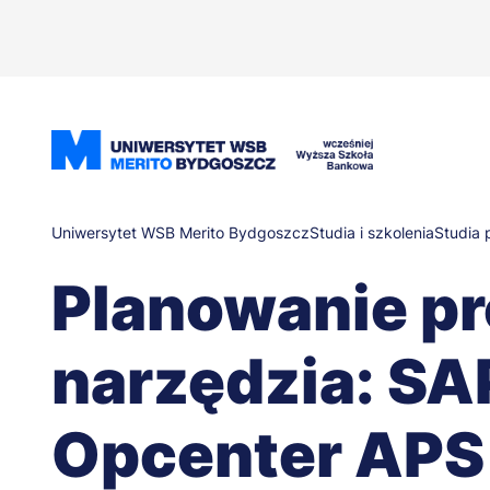
Przejdź
do
treści
Ścieżka
Uniwersytet WSB Merito Bydgoszcz
Studia i szkolenia
Studia
Planowanie pr
nawigacyjna
narzędzia: SA
Opcenter APS