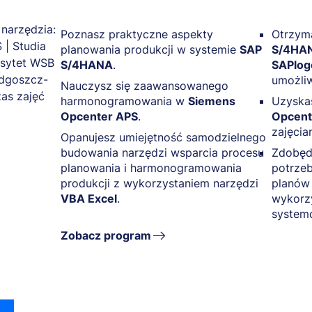
Poznasz praktyczne aspekty
Otrzym
planowania produkcji w systemie
SAP
S/4HAN
S/4HANA
.
SAPlog
umożli
Nauczysz się zaawansowanego
harmonogramowania w
Siemens
Uzyska
Opcenter APS
.
Opcent
zajęcia
Opanujesz umiejętność samodzielnego
budowania narzędzi wsparcia procesu
Zdobęd
planowania i harmonogramowania
potrze
produkcji z wykorzystaniem narzędzi
planów
VBA Excel
.
wykorz
system
Zobacz program