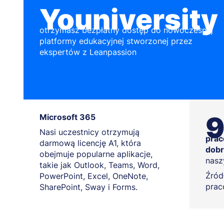
Youniversity
otrzymasz bezpłatny dostęp do nowoczesnej
platformy edukacyjnej stworzonej przez
ekspertów z Leanpassion
Microsoft 365
Nasi uczestnicy otrzymują
prac
darmową licencję A1, która
dobr
obejmuje popularne aplikacje,
nasz
takie jak Outlook, Teams, Word,
Źródł
PowerPoint, Excel, OneNote,
prac
SharePoint, Sway i Forms.