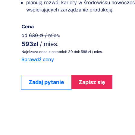
planują rozwój kariery w środowisku nowoczes
wspierających zarządzanie produkcją.
Cena
od
630 zł / mies.
593zł
/ mies.
Najniższa cena z ostatnich 30 dni: 588 zł / mies.
Sprawdź ceny
Zadaj pytanie
Zapisz się