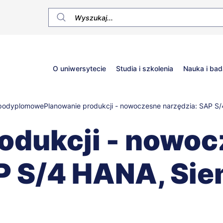
Główne
O uniwersytecie
Studia i szkolenia
Nauka i bad
menu
 podyplomowe
Planowanie produkcji - nowoczesne narzędzia: SAP 
odukcji - nowo
P S/4 HANA, Si