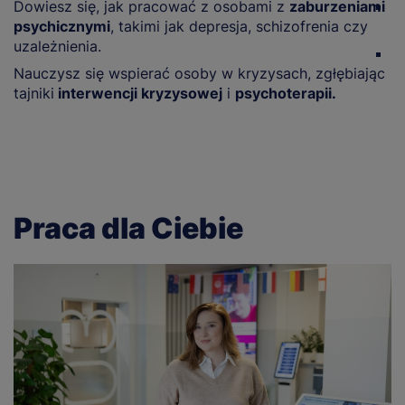
Dowiesz się, jak pracować z osobami z
zaburzeniami
O
psychicznymi
, takimi jak depresja, schizofrenia czy
w
uzależnienia.
Z
Nauczysz się wspierać osoby w kryzysach, zgłębiając
p
tajniki
interwencji kryzysowej
i
psychoterapii.
z
Praca dla Ciebie