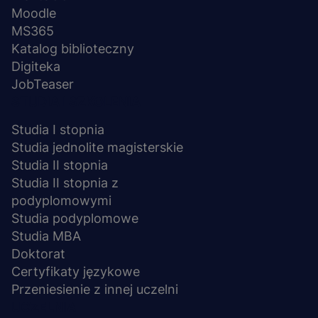
Moodle
MS365
Katalog biblioteczny
Digiteka
JobTeaser
STUDIA I SZKOLENIA
Studia I stopnia
Studia jednolite magisterskie
Studia II stopnia
Studia II stopnia z
podyplomowymi
Studia podyplomowe
Studia MBA
Doktorat
Certyfikaty językowe
Przeniesienie z innej uczelni
UCZELNIA