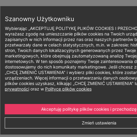
Przejdź
do
Zapisz się
treści
Szanowny Użytkowniku
Wybierając „AKCEPTUJĘ POLITYKĘ PLIKÓW COOKIES I PRZECH
wyrażasz zgodę na umieszczanie plików cookies na Twoich urząd
zapisanych w nich informacji przez nas oraz naszych partnerów b
przetwarzały dane w celach statystycznych, m.in. w zakresie: his
Ścieżka
stron, Twoich danych lokalizacyjnych generowanych przez Twoje
marketingowych, które obejmują zautomatyzowaną analizę Twojej
nawigacyjna
internetowych. W ten sposób poznajemy Twoje zainteresowania do
Kierunek:
Psychologia
dostosowujemy do nich komunikaty marketingowe. Jeśli chcesz zmi
„CHCĘ ZMIENIĆ USTAWIENIA" i wybierz pliki cookies, które zost
Psychologia
urządzeniach. Więcej informacji o przetwarzaniu danych osobow
plików cookies uzyskasz, klikając „CHCĘ ZMIENIĆ USTAWIENIA" 
kliniczna z
prywatności
oraz w
Polityce plików cookies
elementami
Akceptuję politykę plików cookies i przechodzę
psychoterapii
Zmień ustawienia