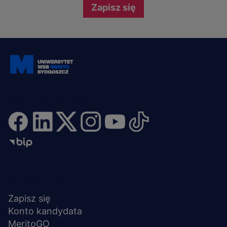
Zapisz się
Dołącz i bądź na bieżąco
Menu
NA SKRÓTY
stopka
Zapisz się
Konto kandydata
MeritoGO