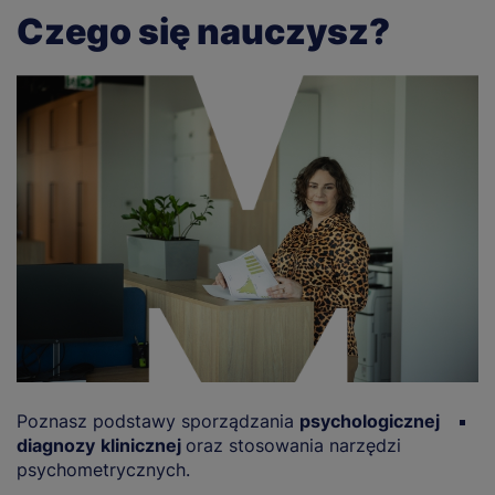
Czego się nauczysz?
Poznasz podstawy sporządzania
psychologicznej
P
diagnozy
klinicznej
oraz stosowania narzędzi
z
psychometrycznych.
s