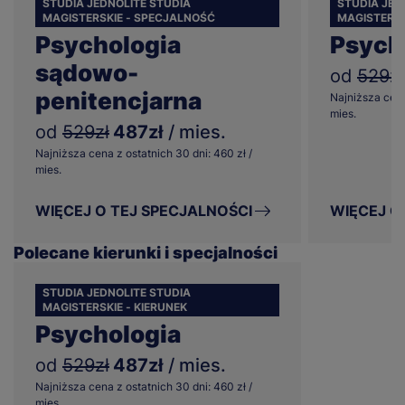
STUDIA JEDNOLITE STUDIA
STUDIA JED
MAGISTERSKIE - SPECJALNOŚĆ
MAGISTERSK
Psychologia
Psych
sądowo-
od
529zł
penitencjarna
Najniższa cena
mies.
od
529zł
487zł
/ mies.
Najniższa cena z ostatnich 30 dni: 460 zł /
mies.
WIĘCEJ O TEJ SPECJALNOŚCI
WIĘCEJ O
Polecane kierunki i specjalności
STUDIA JEDNOLITE STUDIA
MAGISTERSKIE - KIERUNEK
Psychologia
od
529zł
487zł
/ mies.
Najniższa cena z ostatnich 30 dni: 460 zł /
mies.