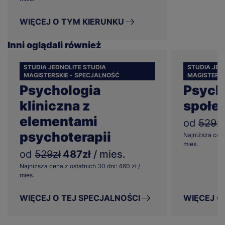
WIĘCEJ O TYM KIERUNKU
Inni oglądali również
STUDIA JEDNOLITE STUDIA
STUDIA JED
MAGISTERSKIE - SPECJALNOŚĆ
MAGISTERSK
Psychologia
Psych
kliniczna z
społe
elementami
od
529zł
psychoterapii
Najniższa cena
mies.
od
529zł
487zł
/ mies.
Najniższa cena z ostatnich 30 dni: 460 zł /
mies.
WIĘCEJ O TEJ SPECJALNOŚCI
WIĘCEJ O