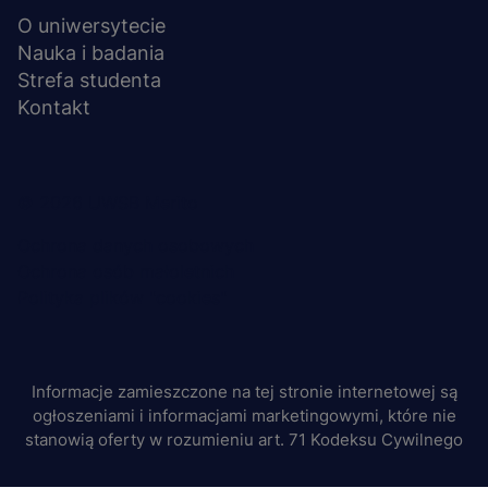
O uniwersytecie
Nauka i badania
Strefa studenta
Kontakt
Menu
© 2026 UWSB Merito
stopka-
Ochrona danych osobowych
Ochrona osób małoletnich
dodatkowe
Polityka plików "cookies"
Informacje zamieszczone na tej stronie internetowej są
ogłoszeniami i informacjami marketingowymi, które nie
stanowią oferty w rozumieniu art. 71 Kodeksu Cywilnego