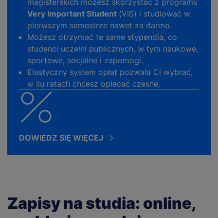
magisterskich możesz skorzystać z programu
Very Important Student
(VIS) i studiować w
pierwszym semestrze nawet za darmo.
Możesz otrzymać te same stypendia, co
studenci uczelni publicznych, w tym naukowe,
sportowe, socjalne i zapomogi.
Elastyczny system opłat pozwala Ci wybrać,
w ilu ratach chcesz opłacać czesne.
DOWIEDZ SIĘ WIĘCEJ
Zapisy na studia: online,