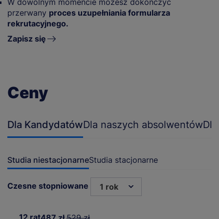
W dowolnym momencie możesz dokończyć
przerwany
proces uzupełniania formularza
rekrutacyjnego.
Zapisz się
Ceny
Dla Kandydatów
Dla naszych absolwentów
Dla
Studia niestacjonarne
Studia stacjonarne
Czesne stopniowane
1 rok
12 rat
487 zł
529 zł