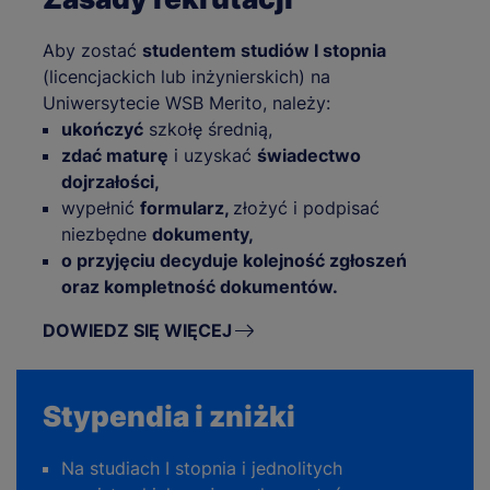
Aby zostać
studentem studiów I stopnia
(licencjackich lub inżynierskich) na
Uniwersytecie WSB Merito, należy:
ukończyć
szkołę średnią,
zdać maturę
i uzyskać
świadectwo
dojrzałości,
wypełnić
formularz,
złożyć i podpisać
niezbędne
dokumenty,
o przyjęciu decyduje kolejność zgłoszeń
oraz kompletność dokumentów.
DOWIEDZ SIĘ WIĘCEJ
Stypendia i zniżki
Na studiach I stopnia i jednolitych