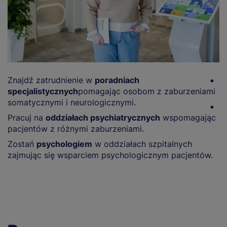
Znajdź zatrudnienie w
poradniach
Z
specjalistycznych
pomagając osobom z zaburzeniami
o
somatycznymi i neurologicznymi.
R
Pracuj na
oddziałach psychiatrycznych
wspomagając
z
pacjentów z różnymi zaburzeniami.
t
Zostań
psychologiem
w oddziałach szpitalnych
zajmując się wsparciem psychologicznym pacjentów.