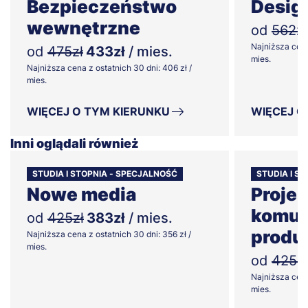
Bezpieczeństwo
Desig
wewnętrzne
od
562zł
Najniższa cena
od
475zł
433zł
/ mies.
mies.
Najniższa cena z ostatnich 30 dni: 406 zł /
mies.
WIĘCEJ O TYM KIERUNKU
WIĘCEJ O
Inni oglądali również
STUDIA I STOPNIA - SPECJALNOŚĆ
STUDIA I S
Nowe media
Proje
komun
od
425zł
383zł
/ mies.
produ
Najniższa cena z ostatnich 30 dni: 356 zł /
mies.
od
425zł
Najniższa cena
mies.