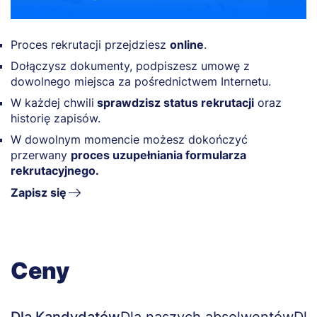
Proces rekrutacji przejdziesz
online
.
Dołączysz dokumenty, podpiszesz umowę z
dowolnego miejsca za pośrednictwem Internetu.
W każdej chwili
sprawdzisz status rekrutacji
oraz
historię zapisów.
W dowolnym momencie możesz dokończyć
przerwany
proces uzupełniania formularza
rekrutacyjnego.
Zapisz się
Ceny
Dla Kandydatów
Dla naszych absolwentów
Dla