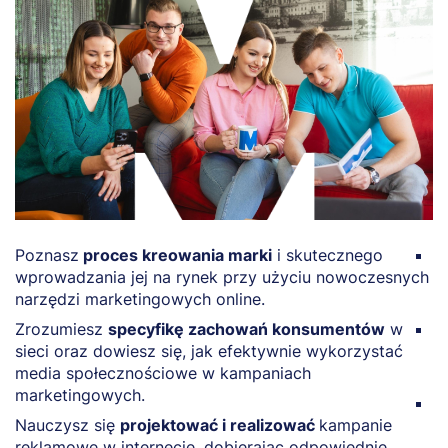
Poznasz
proces kreowania marki
i skutecznego
O
wprowadzania jej na rynek przy użyciu nowoczesnych
i
narzędzi marketingowych online.
w
Zrozumiesz
specyfikę zachowań konsumentów
w
Z
sieci oraz dowiesz się, jak efektywnie wykorzystać
w
media społecznościowe w kampaniach
o
marketingowych.
P
Nauczysz się
projektować i realizować
kampanie
m
reklamowe w internecie, dobierając odpowiednie
k