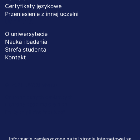
Certyfikaty językowe
Przeniesienie z innej uczelni
UCZELNIA
O uniwersytecie
Nauka i badania
Strefa studenta
Kontakt
Menu
© 2026 UWSB Merito
stopka-
Ochrona danych osobowych
Ochrona osób małoletnich
dodatkowe
Polityka plików "cookies"
Informacje zamieszczone na tej stronie internetowej są