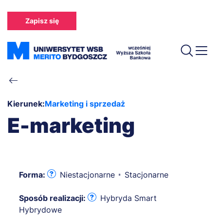
Przejdź
do
Zapisz się
treści
Ścieżka
nawigacyjna
Kierunek:
Marketing i sprzedaż
E-marketing
Forma:
Niestacjonarne
Stacjonarne
Sposób realizacji:
Hybryda Smart
Hybrydowe