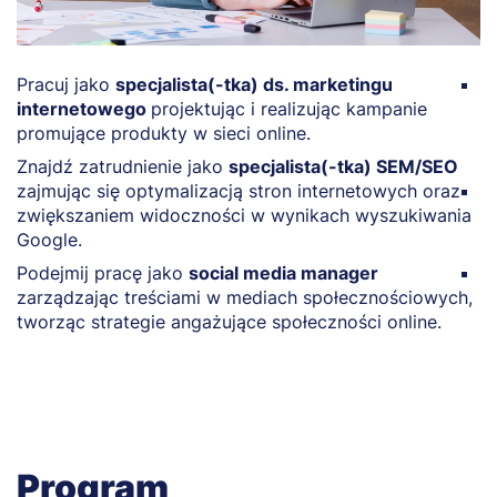
Pracuj jako
specjalista(-tka) ds. marketingu
R
internetowego
projektując i realizując kampanie
a
promujące produkty w sieci online.
r
k
Znajdź zatrudnienie jako
specjalista(-tka) SEM/SEO
zajmując się optymalizacją stron internetowych oraz
P
zwiększaniem widoczności w wynikach wyszukiwania
r
Google.
d
Podejmij pracę jako
social media manager
Z
zarządzając treściami w mediach społecznościowych,
t
tworząc strategie angażujące społeczności online.
m
Program