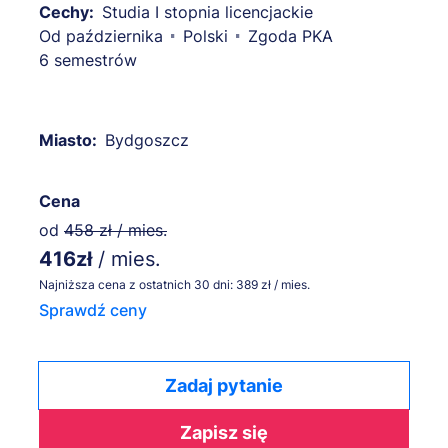
Cechy:
Studia I stopnia licencjackie
Od października
Polski
Zgoda PKA
6 semestrów
Miasto:
Bydgoszcz
Cena
od
458 zł / mies.
416zł
/ mies.
Najniższa cena z ostatnich 30 dni: 389 zł / mies.
Sprawdź ceny
Zadaj pytanie
Zapisz się