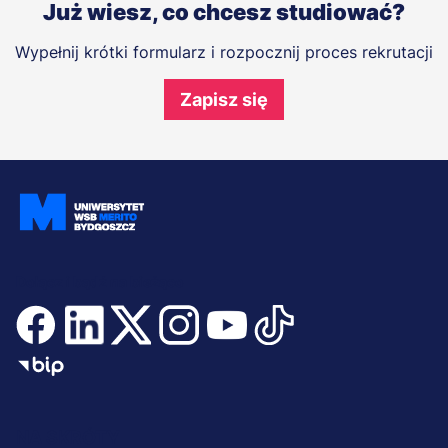
Już wiesz, co chcesz studiować?
Wypełnij krótki formularz i rozpocznij proces rekrutacji
Zapisz się
Dołącz i bądź na bieżąco
Menu
NA SKRÓTY