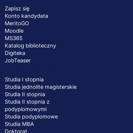
stopka
Zapisz się
Konto kandydata
MeritoGO
Moodle
MS365
Katalog biblioteczny
Digiteka
JobTeaser
STUDIA I SZKOLENIA
Studia I stopnia
Studia jednolite magisterskie
Studia II stopnia
Studia II stopnia z
podyplomowymi
Studia podyplomowe
Studia MBA
Doktorat