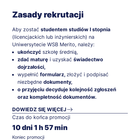
Zasady rekrutacji
Aby zostać
studentem studiów I stopnia
(licencjackich lub inżynierskich) na
Uniwersytecie WSB Merito, należy:
ukończyć
szkołę średnią,
zdać maturę
i uzyskać
świadectwo
dojrzałości,
wypełnić
formularz,
złożyć i podpisać
niezbędne
dokumenty,
o przyjęciu decyduje kolejność zgłoszeń
oraz kompletność dokumentów.
DOWIEDZ SIĘ WIĘCEJ
Czas do końca promocji
10
dni
1
h
57
min
Koniec promocji