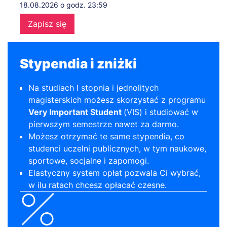
18.08.2026 o godz. 23:59
Zapisz się
Stypendia i zniżki
Na studiach I stopnia i jednolitych
magisterskich możesz skorzystać z programu
Very Important Student
(VIS) i studiować w
pierwszym semestrze nawet za darmo.
Możesz otrzymać te same stypendia, co
studenci uczelni publicznych, w tym naukowe,
sportowe, socjalne i zapomogi.
Elastyczny system opłat pozwala Ci wybrać,
w ilu ratach chcesz opłacać czesne.