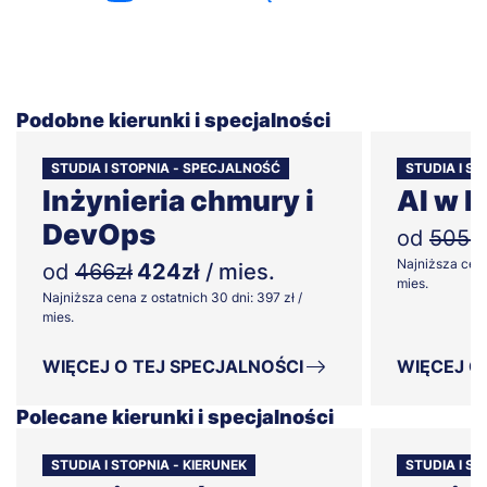
Podobne kierunki i specjalności
STUDIA I STOPNIA - SPECJALNOŚĆ
STUDIA I S
Inżynieria chmury i
AI w l
DevOps
od
505zł
Najniższa cena
od
466zł
424zł
/ mies.
mies.
Najniższa cena z ostatnich 30 dni: 397 zł /
mies.
WIĘCEJ O TEJ SPECJALNOŚCI
WIĘCEJ O
Polecane kierunki i specjalności
STUDIA I STOPNIA - KIERUNEK
STUDIA I ST