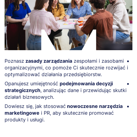
Poznasz
zasady zarządzania
zespołami i zasobami
R
organizacyjnymi, co pomoże Ci skutecznie rozwijać i
b
optymalizować działania przedsiębiorstw.
w
Opanujesz umiejętność
podejmowania decyzji
Z
strategicznych
, analizując dane i przewidując skutki
p
działań biznesowych.
m
Dowiesz się, jak stosować
nowoczesne narzędzia
B
marketingowe
i PR, aby skutecznie promować
p
produkty i usługi.
w