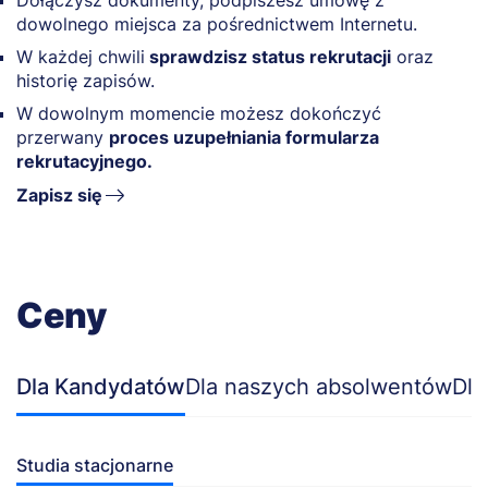
Dołączysz dokumenty, podpiszesz umowę z
dowolnego miejsca za pośrednictwem Internetu.
W każdej chwili
sprawdzisz status rekrutacji
oraz
historię zapisów.
W dowolnym momencie możesz dokończyć
przerwany
proces uzupełniania formularza
rekrutacyjnego.
Zapisz się
Ceny
Dla Kandydatów
Dla naszych absolwentów
Dla
Studia stacjonarne