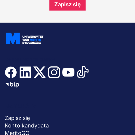
Zapisz się
Dołącz i bądź na bieżąco
Menu
NA SKRÓTY
stopka
Zapisz się
Konto kandydata
MeritoGO