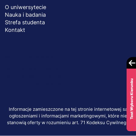
O uniwersytecie
Nauka i badania
Strefa studenta
Kontakt
Menu
© 2026 UWSB Merito
stopka-
Ochrona danych osobowych
Ochrona osób małoletnich
dodatkowe
Test Wyboru Kierunku
Polityka plików "cookies"
Informacje zamieszczone na tej stronie internetowej są
ogłoszeniami i informacjami marketingowymi, które nie
stanowią oferty w rozumieniu art. 71 Kodeksu Cywilnego