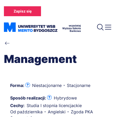
Przejdź
do
Zapisz się
treści
Ścieżka
nawigacyjna
Management
Forma:
Niestacjonarne
Stacjonarne
Sposób realizacji:
Hybrydowe
Cechy:
Studia I stopnia licencjackie
Od października
Angielski
Zgoda PKA