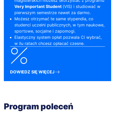
magisterskich możesz skorzystać z programu
Very Important Student
(VIS) i studiować w
pierwszym semestrze nawet za darmo.
Możesz otrzymać te same stypendia, co
studenci uczelni publicznych, w tym naukowe,
sportowe, socjalne i zapomogi.
Elastyczny system opłat pozwala Ci wybrać,
w ilu ratach chcesz opłacać czesne.
DOWIEDZ SIĘ WIĘCEJ
Program poleceń