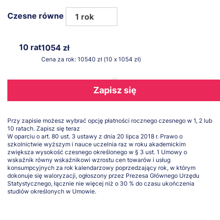
Czesne równe
1 rok
10 rat
1054 zł
Cena za rok: 10540 zł (10 x 1054 zł)
Zapisz się
Przy zapisie możesz wybrać opcję płatności rocznego czesnego w 1, 2 lub
10 ratach.
Zapisz się teraz
W oparciu o art. 80 ust. 3 ustawy z dnia 20 lipca 2018 r. Prawo o
szkolnictwie wyższym i nauce uczelnia raz w roku akademickim
zwiększa wysokość czesnego określonego w § 3 ust. 1 Umowy o
wskaźnik równy wskaźnikowi wzrostu cen towarów i usług
konsumpcyjnych za rok kalendarzowy poprzedzający rok, w którym
dokonuje się waloryzacji, ogłoszony przez Prezesa Głównego Urzędu
Statystycznego, łącznie nie więcej niż o 30 % do czasu ukończenia
studiów określonych w Umowie.