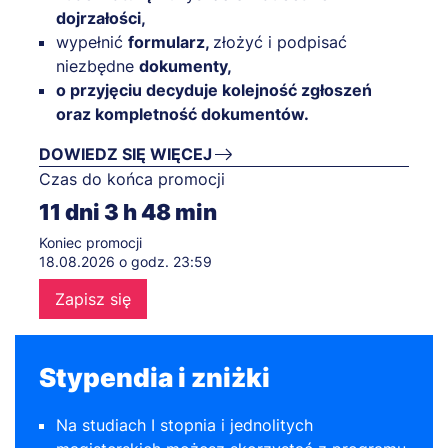
dojrzałości,
wypełnić
formularz,
złożyć i podpisać
niezbędne
dokumenty,
o przyjęciu decyduje kolejność zgłoszeń
oraz kompletność dokumentów.
DOWIEDZ SIĘ WIĘCEJ
Czas do końca promocji
11
dni
3
h
48
min
Koniec promocji
18.08.2026 o godz. 23:59
Zapisz się
Stypendia i zniżki
Na studiach I stopnia i jednolitych