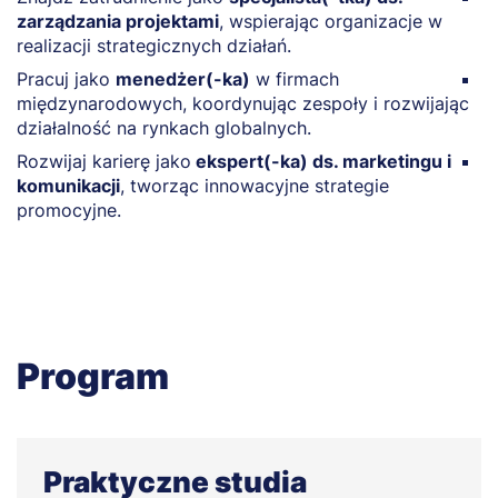
zarządzania projektami
, wspierając organizacje w
w
realizacji strategicznych działań.
r
Pracuj jako
menedżer(-ka)
w firmach
P
międzynarodowych, koordynując zespoły i rozwijając
d
działalność na rynkach globalnych.
o
Rozwijaj karierę jako
ekspert(-ka) ds. marketingu i
P
komunikacji
, tworząc innowacyjne strategie
t
promocyjne.
p
Program
Praktyczne studia