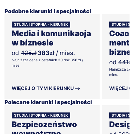
Podobne kierunki i specjalności
STUDIA I STOPNIA - KIERUNEK
STUDIA I S
Media i komunikacja
Coach
w biznesie
mento
bizne
od
425zł
383zł
/ mies.
Najniższa cena z ostatnich 30 dni: 356 zł /
od
441zł
mies.
Najniższa cena
mies.
WIĘCEJ O TYM KIERUNKU
WIĘCEJ O
Polecane kierunki i specjalności
STUDIA I STOPNIA - KIERUNEK
STUDIA I ST
Bezpieczeństwo
Desig
wewnętrzne