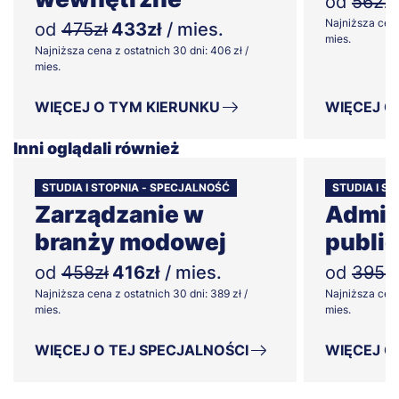
od
562zł
Najniższa cena
od
475zł
433zł
/ mies.
mies.
Najniższa cena z ostatnich 30 dni: 406 zł /
mies.
WIĘCEJ O TYM KIERUNKU
WIĘCEJ O
Inni oglądali również
STUDIA I STOPNIA - SPECJALNOŚĆ
STUDIA I S
Zarządzanie w
Admin
branży modowej
publi
od
458zł
416zł
/ mies.
od
395zł
Najniższa cena z ostatnich 30 dni: 389 zł /
Najniższa cena
mies.
mies.
WIĘCEJ O TEJ SPECJALNOŚCI
WIĘCEJ O