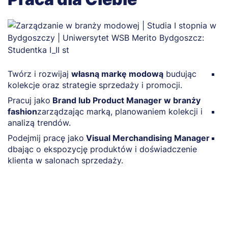
Twórz i rozwijaj
własną markę modową
budując
R
kolekcje oraz strategie sprzedaży i promocji.
a
t
Pracuj jako
Brand lub Product Manager w branży
fashion
zarządzając marką, planowaniem kolekcji i
P
analizą trendów.
s
Podejmij pracę jako
Visual Merchandising Manager
R
dbając o ekspozycję produktów i doświadczenie
m
klienta w salonach sprzedaży.
o