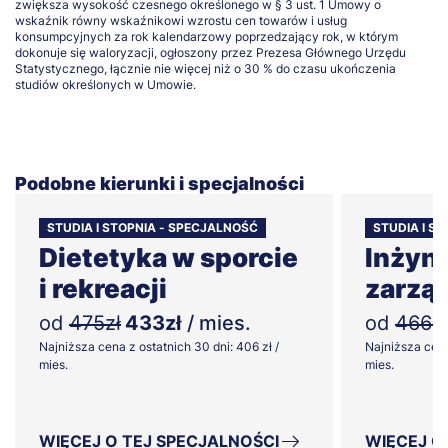
zwiększa wysokość czesnego określonego w § 3 ust. 1 Umowy o
wskaźnik równy wskaźnikowi wzrostu cen towarów i usług
konsumpcyjnych za rok kalendarzowy poprzedzający rok, w którym
dokonuje się waloryzacji, ogłoszony przez Prezesa Głównego Urzędu
Statystycznego, łącznie nie więcej niż o 30 % do czasu ukończenia
studiów określonych w Umowie.
Podobne kierunki i specjalności
STUDIA I STOPNIA - SPECJALNOŚĆ
STUDIA I ST
Dietetyka w sporcie
Inżyni
i rekreacji
zarzą
od
475zł
433zł
/ mies.
od
466zł
Najniższa cena z ostatnich 30 dni: 406 zł /
Najniższa cena
mies.
mies.
WIĘCEJ O TEJ SPECJALNOŚCI
WIĘCEJ O