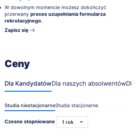
W dowolnym momencie możesz dokończyć
przerwany
proces uzupełniania formularza
rekrutacyjnego.
Zapisz się
Ceny
Dla Kandydatów
Dla naszych absolwentów
Dla
Studia niestacjonarne
Studia stacjonarne
Czesne stopniowane
1 rok