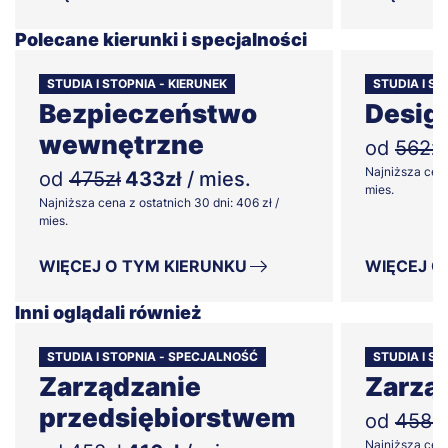
Polecane kierunki i specjalności
STUDIA I STOPNIA - KIERUNEK
STUDIA I ST
Bezpieczeństwo
Desig
wewnętrzne
od
562zł
Najniższa cena
od
475zł
433zł
/ mies.
mies.
Najniższa cena z ostatnich 30 dni: 406 zł /
mies.
WIĘCEJ O TYM KIERUNKU
WIĘCEJ O
Inni oglądali również
STUDIA I STOPNIA - SPECJALNOŚĆ
STUDIA I ST
Zarządzanie
Zarzą
przedsiębiorstwem
od
458zł
Najniższa cena