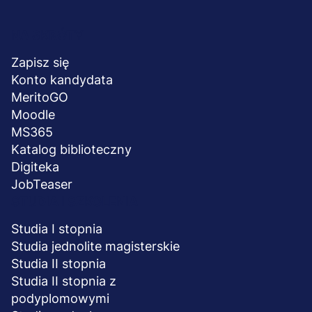
Menu
NA SKRÓTY
stopka
Zapisz się
Konto kandydata
MeritoGO
Moodle
MS365
Katalog biblioteczny
Digiteka
JobTeaser
STUDIA I SZKOLENIA
Studia I stopnia
Studia jednolite magisterskie
Studia II stopnia
Studia II stopnia z
podyplomowymi