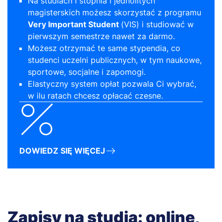
Na studiach I stopnia i jednolitych
magisterskich możesz skorzystać z programu
Very Important Student
(VIS) i studiować w
pierwszym semestrze nawet za darmo.
Możesz otrzymać te same stypendia, co
studenci uczelni publicznych, w tym naukowe,
sportowe, socjalne i zapomogi.
Elastyczny system opłat pozwala Ci wybrać,
w ilu ratach chcesz opłacać czesne.
DOWIEDZ SIĘ WIĘCEJ
Zapisy na studia: online,