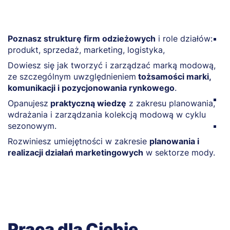
Poznasz strukturę firm odzieżowych
i role działów:
D
produkt, sprzedaż, marketing, logistyka,
v
w
Dowiesz się jak tworzyć i zarządzać marką modową,
o
ze szczególnym uwzględnieniem
tożsamości marki,
w
komunikacji i pozycjonowania rynkowego
.
P
Opanujesz
praktyczną wiedzę
z zakresu planowania,
s
wdrażania i zarządzania kolekcją modową w cyklu
sezonowym.
N
t
Rozwiniesz umiejętności w zakresie
planowania i
realizacji działań marketingowych
w sektorze mody.
Praca dla Ciebie