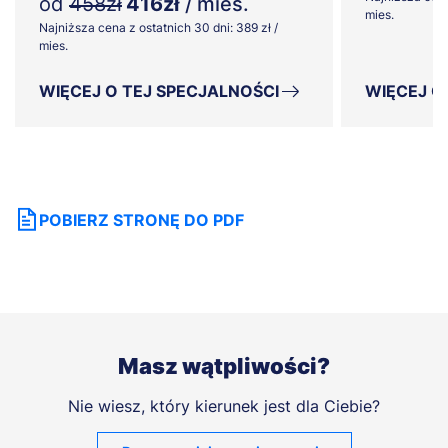
od
458zł
416zł
/ mies.
mies.
Najniższa cena z ostatnich 30 dni: 389 zł /
mies.
WIĘCEJ O TEJ SPECJALNOŚCI
WIĘCEJ O
POBIERZ STRONĘ DO PDF
Masz wątpliwości?
Nie wiesz, który kierunek jest dla Ciebie?