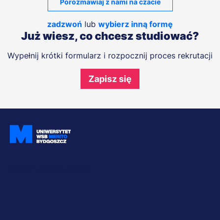
Porozmawiaj z nami na czacie
zadzwoń
lub
wybierz inną formę
Już wiesz, co chcesz studiować?
Wypełnij krótki formularz i rozpocznij proces rekrutacji
Zapisz się
Dołącz i bądź na bieżąco