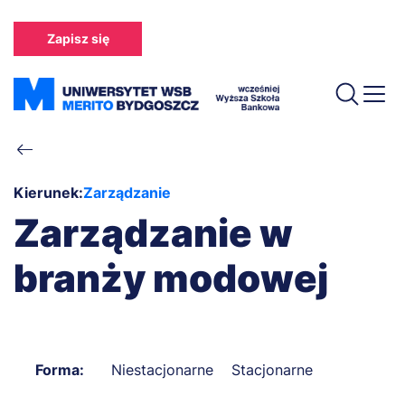
Przejdź
do
Zapisz się
treści
Ścieżka
nawigacyjna
Kierunek:
Zarządzanie
Zarządzanie w
branży modowej
Forma:
Niestacjonarne
Stacjonarne