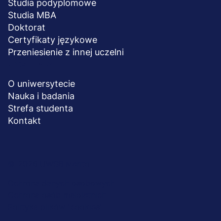
Studia podyplomowe
Studia MBA
Doktorat
Certyfikaty językowe
Przeniesienie z innej uczelni
UCZELNIA
O uniwersytecie
Nauka i badania
Strefa studenta
Kontakt
Menu
© 2026 UWSB Merito
stopka-
Ochrona danych osobowych
Ochrona osób małoletnich
dodatkowe
Polityka plików "cookies"