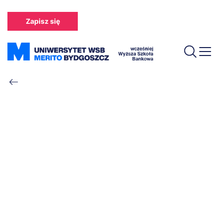
Przejdź
do
Zapisz się
treści
Ścieżka
nawigacyjna