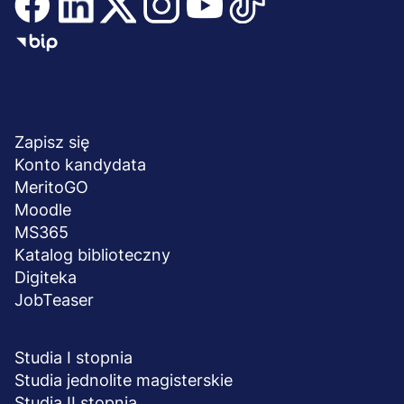
Menu
NA SKRÓTY
stopka
Zapisz się
Konto kandydata
MeritoGO
Moodle
MS365
Katalog biblioteczny
Digiteka
JobTeaser
STUDIA I SZKOLENIA
Studia I stopnia
Studia jednolite magisterskie
Studia II stopnia