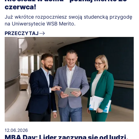
czerwca!
Już wkrótce rozpoczniesz swoją studencką przygodę
na Uniwersytecie WSB Merito.
PRZECZYTAJ
12.06.2026
MBA Day: Lider zaczyna się od ludzi.