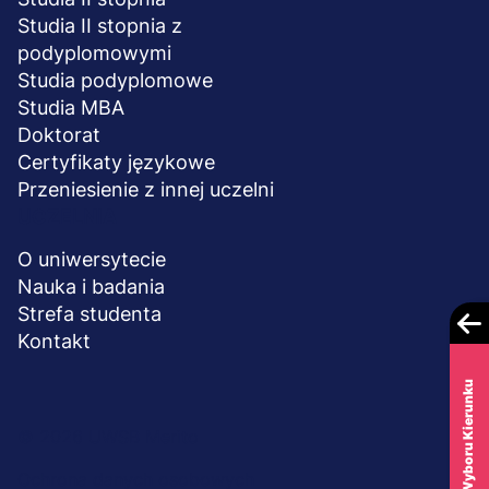
Studia II stopnia z
podyplomowymi
Studia podyplomowe
Studia MBA
Doktorat
Certyfikaty językowe
Przeniesienie z innej uczelni
UCZELNIA
O uniwersytecie
Nauka i badania
Strefa studenta
Kontakt
Test Wyboru Kierunku
Menu
© 2026 UWSB Merito
stopka-
Ochrona danych osobowych