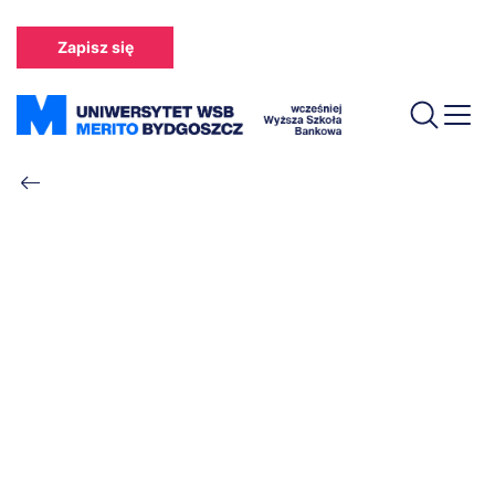
Przejdź
do
Zapisz się
treści
Ścieżka
nawigacyjna