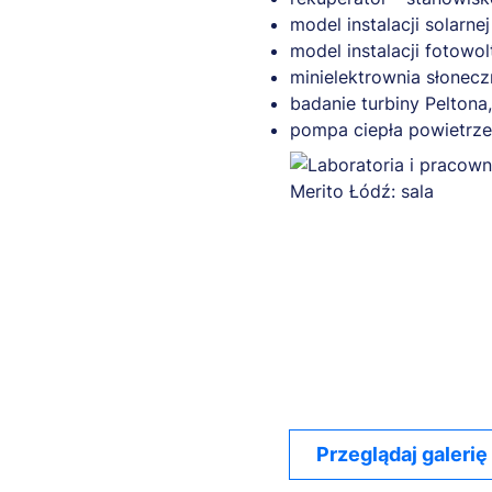
model instalacji solarn
model instalacji fotowo
minielektrownia słonecz
badanie turbiny Peltona,
pompa ciepła powietrz
Przeglądaj galerię