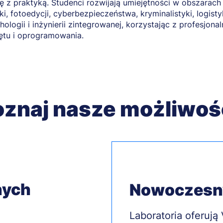
ię z praktyką. Studenci rozwijają umiejętności w obszarach
iki, fotoedycji, cyberbezpieczeństwa, kryminalistyki, logisty
hologii i inżynierii zintegrowanej, korzystając z profesjona
ętu i oprogramowania.
znaj nasze możliwoś
nych
Nowoczesny
Treść
Laboratoria oferują 