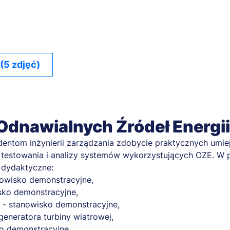
 (5 zdjęć)
Odnawialnych Źródeł Energii
entom inżynierii zarządzania zdobycie praktycznych umiej
 testowania i analizy systemów wykorzystujących OZE. W p
 dydaktyczne:
owisko demonstracyjne,
sko demonstracyjne,
j - stanowisko demonstracyjne,
eneratora turbiny wiatrowej,
ko demonstracyjne,