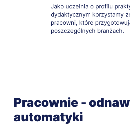
Treść
Jako uczelnia o profilu prak
dydaktycznym korzystamy ze
pracowni, które przygotowuj
poszczególnych branżach.
Pracownie - odnawia
automatyki