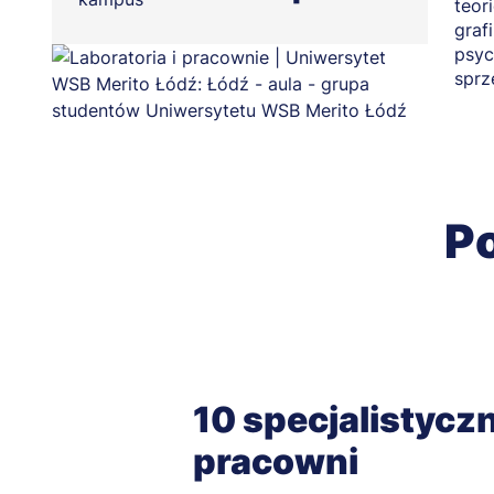
teor
graf
psyc
sprz
Po
10 specjalistycz
pracowni