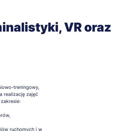
nalistyki, VR oraz
niowo-treningowy,
 realizację zajęć
zakresie:
orów,
elów ruchomych i w