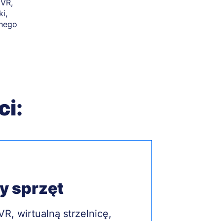
 VR,
ki,
lnego
ci:
 sprzęt
VR, wirtualną strzelnicę,