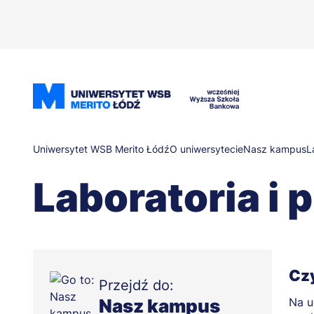
Przejdź
do
treści
Ścieżka
Uniwersytet WSB Merito Łódź
O uniwersytecie
Nasz kampus
L
Laboratoria i
nawigacyjna
Czy
Przejdź do:
Nasz kampus
Na u