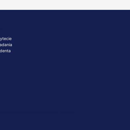
A
ytecie
adania
udenta
ób małoletnich
Polityka plików "cookies"