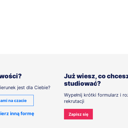
iwości?
Już wiesz, co chces
studiować?
ierunek jest dla Ciebie?
Wypełnij krótki formularz i r
ami na czacie
rekrutacji
ierz inną formę
Zapisz się