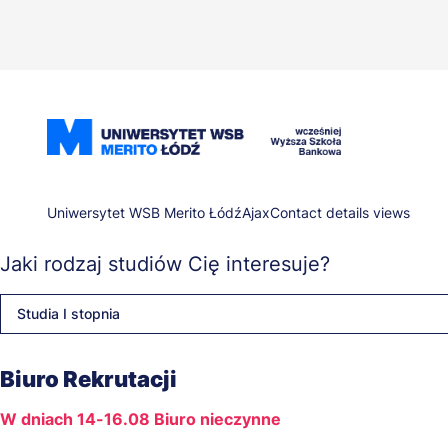
Przejdź
do
treści
Ścieżka
Uniwersytet WSB Merito Łódź
Ajax
Contact details views
Jaki rodzaj studiów Cię interesuje?
nawigacyjna
Studia I stopnia
Biuro Rekrutacji
W dniach 14-16.08 Biuro nieczynne