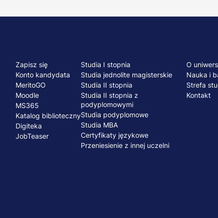
Menu
NA SKRÓTY
STUDIA I SZKOLENIA
UCZELNI
Zapisz się
Studia I stopnia
O uniwers
stopka
Konto kandydata
Studia jednolite magisterskie
Nauka i b
MeritoGO
Studia II stopnia
Strefa st
Moodle
Studia II stopnia z
Kontakt
podyplomowymi
MS365
Studia podyplomowe
Katalog biblioteczny
Studia MBA
Digiteka
Certyfikaty językowe
JobTeaser
Przeniesienie z innej uczelni
© 2026 UWSB Merito
Ochrona danych osobowych
Ochrona os
Menu