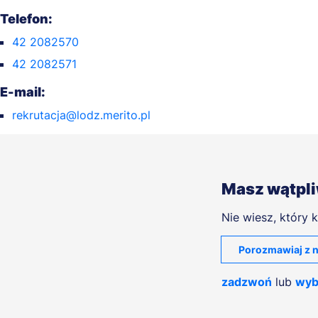
Telefon:
42 2082570
42 2082571
E-mail:
rekrutacja@lodz.merito.pl
Masz wątpl
Nie wiesz, który k
Porozmawiaj z n
zadzwoń
lub
wyb