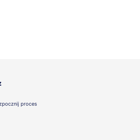
z
ozpocznij proces