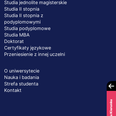
Studia jednolite magisterskie
• do wniesienia sprzeciwu wobec przetwarzania danych,
Studia II stopnia
• do przenoszenia danych,
• do cofnięcia zgody w dowolnym momencie. Cofnięcie
Studia II stopnia z
zgody nie wpływa na przetwarzanie danych dokonywane
podyplomowymi
przez nas przed jej cofnięciem.
Studia podyplomowe
Przysługuje Ci również prawo wniesienia skargi do organu
Studia MBA
nadzorczego, gdy uznasz, że przetwarzanie Twoich
Doktorat
danych osobowych narusza przepisy obowiązującego
prawa.
Certyfikaty językowe
Podanie danych osobowych w celach marketingowych i w
Przeniesienie z innej uczelni
celu badania losów absolwentów jest dobrowolne.
UCZELNIA
Podanie danych w celach realizacji usług edukacyjnych i
archiwizacji danych po zrealizowaniu usługi jest
O uniwersytecie
wymagane ustawowo lub jest niezbędne do zawarcia
Nauka i badania
umowy. Jeżeli odmówisz podania swoich danych lub
Strefa studenta
podasz nieprawidłowe dane, nie będziemy mogli
Kontakt
zrealizować dla Ciebie usługi.
W JAKI SPOSÓB DOPASOWUJEMY USŁUGI DO TWOICH
ZAINTERESOWAŃ I PREFERENCJI?
Menu
Dane osobowe zebrane w celach marketingowych
© 2026 UWSB Merito