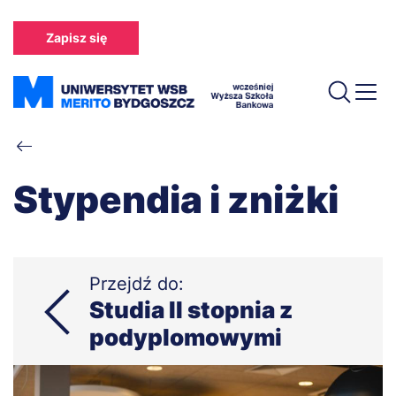
Przejdź
do
Zapisz się
treści
Ścieżka
nawigacyjna
Stypendia i zniżki
Przejdź do:
Studia II stopnia z
podyplomowymi