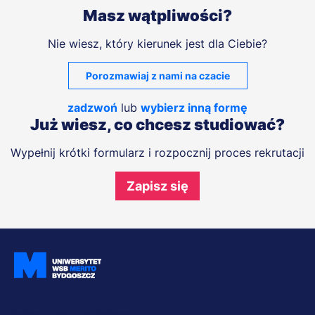
- okres wynikający z obowiązujących przepisów prawa w
Masz wątpliwości?
przypadku innych usług edukacyjnych (np. szkoleń),
- 6 miesięcy od zakończenia rekrutacji, jeśli nie
Nie wiesz, który kierunek jest dla Ciebie?
podejmiesz u nas studiów.
Porozmawiaj z nami na czacie
KOMU UDOSTĘPNIAMY TWOJE DANE OSOBOWE?
Jako uczelnia na co dzień korzystamy z usług firm, dzięki
zadzwoń
lub
wybierz inną formę
którym zapewniamy Ci najwyższy standard obsługi. Twoje
Już wiesz, co chcesz studiować?
dane osobowe mogą zostać im przekazane do
przetwarzania na nasze zlecenie. Dzieje się tak najczęściej
Wypełnij krótki formularz i rozpocznij proces rekrutacji
w przypadku współpracy z konkretnym usługodawcą (np.
dostawcą usług przechowywania danych) lub
podwykonawcą (np. agencją marketingową). W takiej
Zapisz się
sytuacji przekazanie danych nie uprawnia innych
podmiotów do dowolnego ich przetwarzania, a jedynie do
korzystania z nich w celach wyraźnie przez nas
wskazanych. W żadnym przypadku przekazanie danych
nie zwalnia nas jako Administratora Danych Osobowych z
odpowiedzialności za ich przetwarzanie.
Twoje dane mogą być też przekazywane organom
publicznym, ale tylko gdy upoważniają ich do tego
Dołącz i bądź na bieżąco