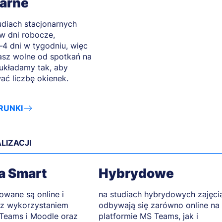
narne
udiach stacjonarnych
w dni robocze,
–4 dni w tygodniu, więc
sz wolne od spotkań na
 układamy tak, aby
ać liczbę okienek.
RUNKI
LIZACJI
a Smart
Hybrydowe
zowane są online i
na studiach hybrydowych zajęci
, z wykorzystaniem
odbywają się zarówno online na
Teams i Moodle oraz
platformie MS Teams, jak i