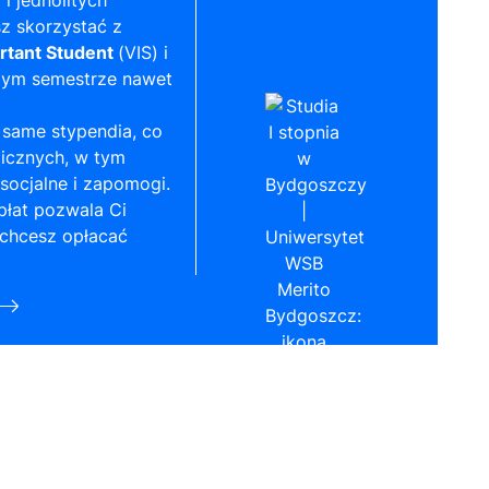
 i jednolitych
z skorzystać z
rtant Student
(VIS) i
zym semestrze nawet
same stypendia, co
licznych, w tym
socjalne i zapomogi.
płat pozwala Ci
 chcesz opłacać