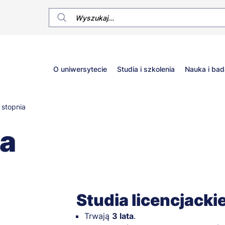
Główne
O uniwersytecie
Studia i szkolenia
Nauka i bad
menu
 stopnia
ia
Studia licencjacki
Trwają
3 lata
.