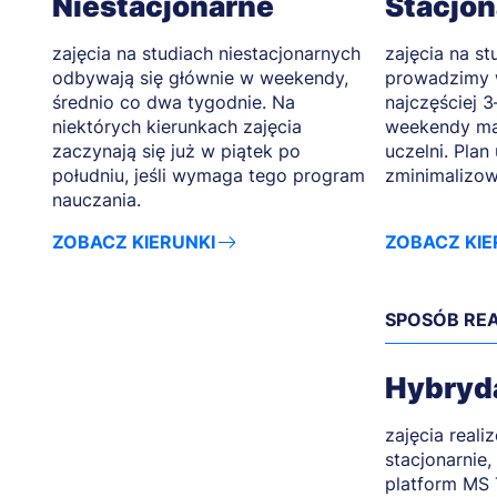
Niestacjonarne
Stacjo
zajęcia na studiach niestacjonarnych
zajęcia na st
odbywają się głównie w weekendy,
prowadzimy 
średnio co dwa tygodnie. Na
najczęściej 3
niektórych kierunkach zajęcia
weekendy ma
zaczynają się już w piątek po
uczelni. Plan
południu, jeśli wymaga tego program
zminimalizow
nauczania.
ZOBACZ KIERUNKI
ZOBACZ KIE
SPOSÓB REA
Hybryd
zajęcia reali
stacjonarnie
platform MS 