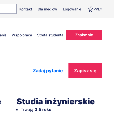
Top
Men
Prz
Kontakt
Dla mediów
Logowanie
PL
menu
WC
ję
Zapisz się
ania
Współpraca
Strefa studenta
Zadaj pytanie
Zapisz się
e
Studia inżynierskie
Trwają
3,5 roku
.