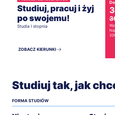
Do
Studiuj, pracuj i żyj
3
po swojemu!
3
Wp
Studia I stopnia
Naj
326
ZOBACZ KIERUNKI
Studiuj tak, jak ch
FORMA STUDIÓW