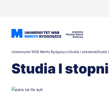
Przejdź
do
treści
Ścieżka
Uniwersytet WSB Merito Bydgoszcz
Studia i szkolenia
Studia I
Studia I stopn
nawigacyjna