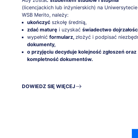
Aby zostać
studentem studiów I stopnia
(licencjackich lub inżynierskich) na Uniwersytecie
WSB Merito, należy:
ukończyć
szkołę średnią,
zdać maturę
i uzyskać
świadectwo dojrzałości
wypełnić
formularz,
złożyć i podpisać niezbęd
dokumenty,
o przyjęciu decyduje kolejność zgłoszeń oraz
kompletność dokumentów.
DOWIEDZ SIĘ WIĘCEJ