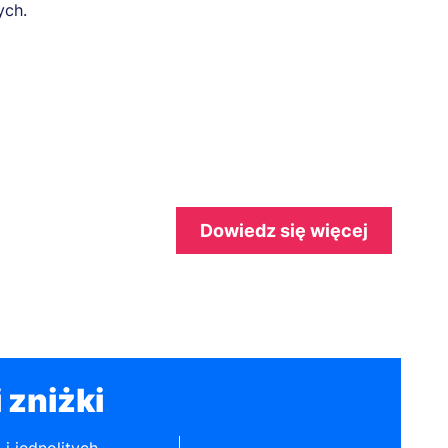
ych.
Dowiedz się więcej
 zniżki