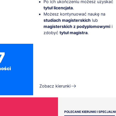
Po ich ukończeniu możesz uzyskać
tytuł licencjata
.
Możesz kontynuować naukę na
studiach magisterskich
lub
magisterskich z podyplomowymi
i
zdobyć
tytuł magistra
.
7
ności
Zobacz kierunki
POLECANE KIERUNKI I SPECJALN
PROMOCJA DLA ABSOLWENT