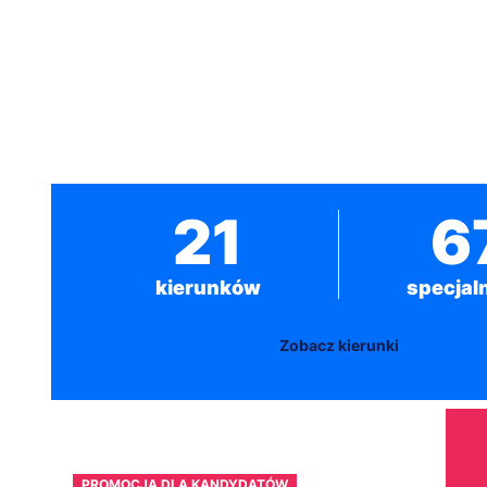
21
6
kierunków
specjal
Zobacz kierunki
PROMOCJA DLA KANDYDATÓW