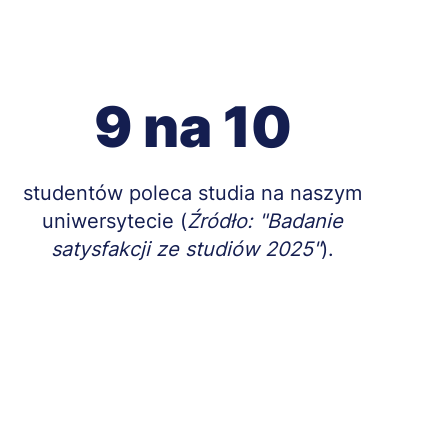
9 na 10
Treść
studentów poleca studia na naszym
uniwersytecie (
Źródło: "Badanie
satysfakcji ze studiów 2025"
).