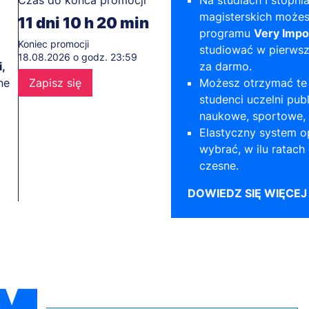
Czas do końca promocji
Na studiach I stopnia
magisterskich możes
11
dni
10
h
20
min
programu
Very Impo
Koniec promocji
studiować w pierws
18.08.2026 o godz. 23:59
,
za darmo.
ne
Zapisz się
Możesz otrzymać te 
studenci uczelni pub
naukowe, sportowe, 
Elastyczny system o
wybrać, w ilu ratach
czesne.
DOWIEDZ SIĘ WIĘCEJ