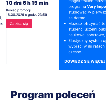
magisterskich możes
10
dni
6
h
15
min
programu
Very Impo
Koniec promocji
studiować w pierws
18.08.2026 o godz. 23:59
,
za darmo.
ne
Zapisz się
Możesz otrzymać te 
studenci uczelni pub
naukowe, sportowe, 
Elastyczny system o
wybrać, w ilu ratach
czesne.
DOWIEDZ SIĘ WIĘCEJ
Program poleceń