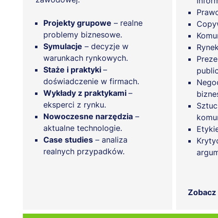
infor
Praw
Projekty grupowe
– realne
Copyw
problemy biznesowe.
Komun
Symulacje
– decyzje w
Rynek
warunkach rynkowych.
Preze
Staże i praktyki
–
publi
doświadczenie w firmach.
Negoc
Wykłady z praktykami
–
biznes
eksperci z rynku.
Sztuc
Nowoczesne narzędzia
–
komun
aktualne technologie.
Etyki
Case studies
– analiza
Kryty
realnych przypadków.
argum
Zobacz