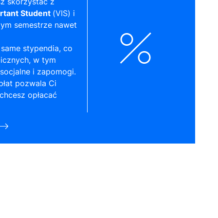
z skorzystać z
rtant Student
(VIS) i
zym semestrze nawet
same stypendia, co
licznych, w tym
socjalne i zapomogi.
płat pozwala Ci
 chcesz opłacać