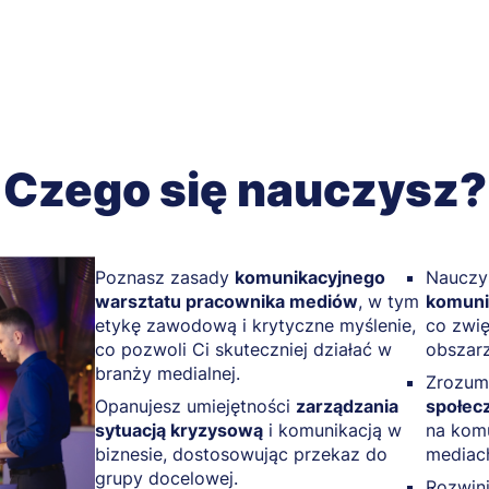
Czego się nauczysz?
Poznasz zasady
komunikacyjnego
Nauczy
warsztatu pracownika mediów
, w tym
komuni
etykę zawodową i krytyczne myślenie,
co zwi
co pozwoli Ci skuteczniej działać w
obszarz
branży medialnej.
Zrozum
Opanujesz umiejętności
zarządzania
społec
sytuacją kryzysową
i komunikacją w
na komu
biznesie, dostosowując przekaz do
mediac
grupy docelowej.
Rozwini