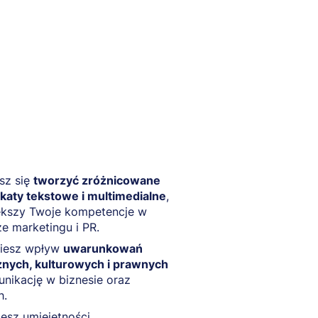
sz się
tworzyć zróżnicowane
katy tekstowe i multimedialne
,
ększy Twoje kompetencje w
e marketingu i PR.
iesz wpływ
uwarunkowań
znych, kulturowych i prawnych
nikację w biznesie oraz
h.
esz umiejętności