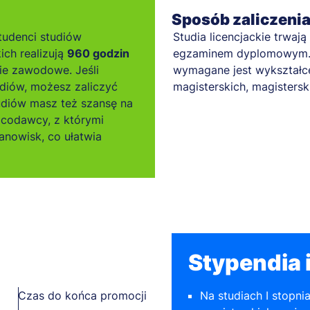
Sposób zaliczeni
tudenci studiów
Studia licencjackie trwają
ich realizują
960 godzin
egzaminem dyplomowym. A
ie zawodowe. Jeśli
wymagane jest wykształc
diów, możesz zaliczyć
magisterskich, magister
tudiów masz też szansę na
acodawcy, z którymi
nowisk, co ułatwia
Stypendia i
Czas do końca promocji
Na studiach I stopnia