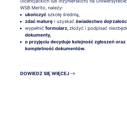
(licencjackich lub inżynierskich) na Uniwersytecie
WSB Merito, należy:
ukończyć
szkołę średnią,
zdać maturę
i uzyskać
świadectwo dojrzałości
wypełnić
formularz,
złożyć i podpisać niezbęd
dokumenty,
o przyjęciu decyduje kolejność zgłoszeń oraz
kompletność dokumentów.
DOWIEDZ SIĘ WIĘCEJ