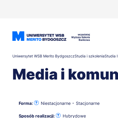
Przejdź
do
treści
Ścieżka
Uniwersytet WSB Merito Bydgoszcz
Studia i szkolenia
Studia I
Media i komun
nawigacyjna
Forma:
Niestacjonarne
Stacjonarne
Sposób realizacji:
Hybrydowe