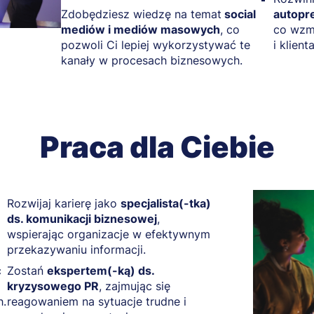
Zdobędziesz wiedzę na temat
social
autopre
mediów i mediów masowych
, co
co wzmo
pozwoli Ci lepiej wykorzystywać te
i klient
kanały w procesach biznesowych.
Praca dla Ciebie
Rozwijaj karierę jako
specjalista(-tka)
ds. komunikacji biznesowej
,
wspierając organizacje w efektywnym
przekazywaniu informacji.
c
Zostań
ekspertem(-ką) ds.
kryzysowego PR
, zajmując się
h.
reagowaniem na sytuacje trudne i