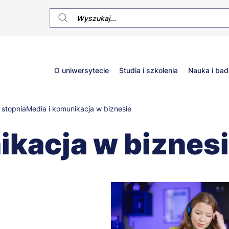
Główne
O uniwersytecie
Studia i szkolenia
Nauka i bad
menu
 stopnia
Media i komunikacja w biznesie
ikacja w biznes