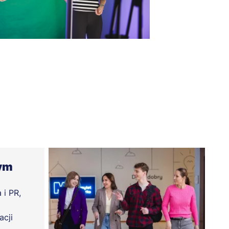
tym
 i PR,
acji