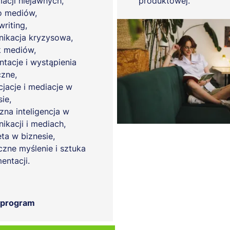
macji niejawnych,
produktowej.
o mediów,
riting,
ikacja kryzysowa,
 mediów,
ntacje i wystąpienia
czne,
jacje i mediacje w
ie,
zna inteligencja w
ikacji i mediach,
eta w biznesie,
czne myślenie i sztuka
entacji.
 program