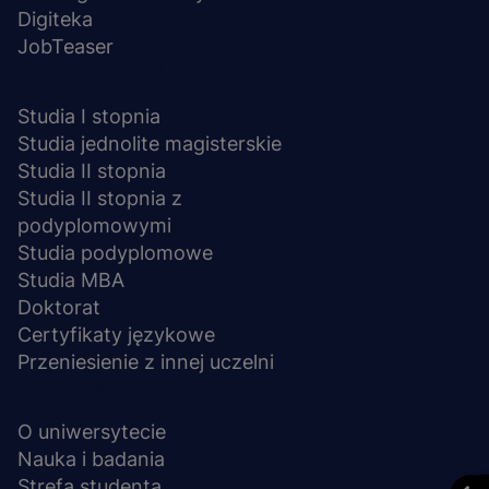
Digiteka
JobTeaser
STUDIA I SZKOLENIA
Studia I stopnia
Studia jednolite magisterskie
Studia II stopnia
Studia II stopnia z
podyplomowymi
Studia podyplomowe
Studia MBA
Doktorat
Certyfikaty językowe
Przeniesienie z innej uczelni
UCZELNIA
O uniwersytecie
Nauka i badania
Strefa studenta