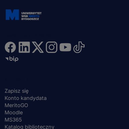
Dołącz i bądź na bieżąco
Menu
NA SKRÓTY
stopka
Zapisz się
Konto kandydata
MeritoGO
Moodle
MS365
Katalog biblioteczny