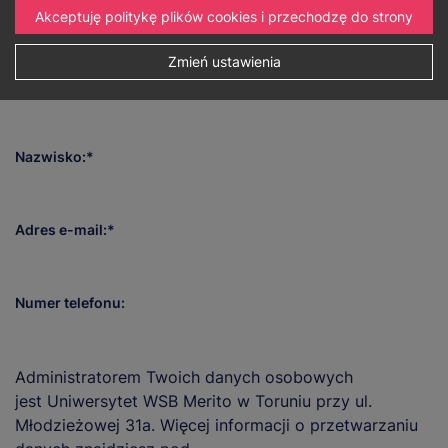
Zapraszamy do wypełnienia i odesłania poniższego
Akceptuję politykę plików cookies i przechodzę do strony
formularza, aby zapisać się i wziąć udział w
wydarzeniu.
Zmień ustawienia
Imię:
Nazwisko:
Adres e-mail:
Numer telefonu:
Administratorem Twoich danych osobowych
jest Uniwersytet WSB Merito w Toruniu przy ul.
Młodzieżowej 31a. Więcej informacji o przetwarzaniu