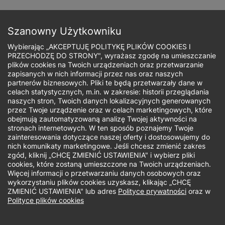
Przejdź
do
Zapisz się
treści
Szanowny Użytkowniku
Wybierając „AKCEPTUJĘ POLITYKĘ PLIKÓW COOKIES I
PRZECHODZĘ DO STRONY", wyrażasz zgodę na umieszczanie
plików cookies na Twoich urządzeniach oraz przetwarzanie
zapisanych w nich informacji przez nas oraz naszych
Ścieżka
partnerów biznesowych. Pliki te będą przetwarzały dane w
celach statystycznych, m.in. w zakresie: historii przeglądania
nawigacyjna
naszych stron, Twoich danych lokalizacyjnych generowanych
Konferencja
przez Twoje urządzenie oraz w celach marketingowych, które
obejmują zautomatyzowaną analizę Twojej aktywności na
stronach internetowych. W ten sposób poznajemy Twoje
Psychologiczna |
zainteresowania dotyczące naszej oferty i dostosowujemy do
nich komunikaty marketingowe. Jeśli chcesz zmienić zakres
25.05.2026 r. |
zgód, kliknij „CHCĘ ZMIENIĆ USTAWIENIA" i wybierz pliki
cookies, które zostaną umieszczone na Twoich urządzeniach.
Więcej informacji o przetwarzaniu danych osobowych oraz
online
wykorzystaniu plików cookies uzyskasz, klikając „CHCĘ
ZMIENIĆ USTAWIENIA" lub adres
Polityce prywatności
oraz w
Polityce plików cookies