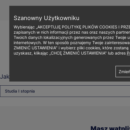
Przejdź
do
treści
Szanowny Użytkowniku
Wybierając „AKCEPTUJĘ POLITYKĘ PLIKÓW COOKIES I PRZEC
zapisanych w nich informacji przez nas oraz naszych partner
Twoich danych lokalizacyjnych generowanych przez Twoje u
internetowych. W ten sposób poznajemy Twoje zainteresowani
ZMIENIĆ USTAWIENIA" i wybierz pliki cookies, które zostan
uzyskasz, klikając „CHCĘ ZMIENIĆ USTAWIENIA" lub adres
P
Ścieżka
Uniwersytet WSB Merito Bydgoszcz
Ajax
Contact details view
Zmień
Jaki rodzaj studiów Cię interesuje?
nawigacyjna
Studia I stopnia
Masz wątpl