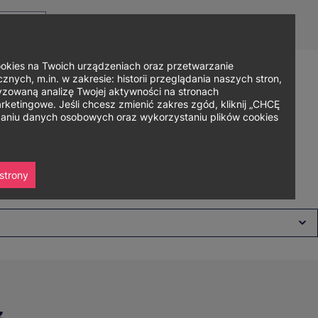
Top
Men
Prz
Kontakt
Dla mediów
Logowanie
PL
menu
WC
ję
ies na Twoich urządzeniach oraz przetwarzanie
nych, m.in. w zakresie: historii przeglądania naszych stron,
zowaną analizę Twojej aktywności na stronach
Zapisz się
ania
Współpraca
Strefa studenta
ketingowe. Jeśli chcesz zmienić zakres zgód, kliknij „CHCĘ
rzaniu danych osobowych oraz wykorzystaniu plików cookies
strony
z