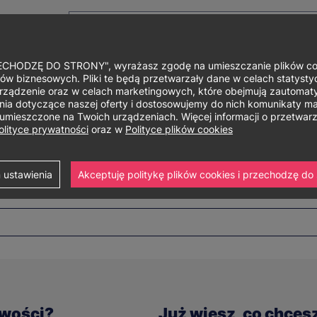
HODZĘ DO STRONY", wyrażasz zgodę na umieszczanie plików cook
ów biznesowych. Pliki te będą przetwarzały dane w celach statystycz
rządzenie oraz w celach marketingowych, które obejmują zautomaty
Główne
O uniwersytecie
Studia i szkolenia
Nauka i bad
a dotyczące naszej oferty i dostosowujemy do nich komunikaty mar
ą umieszczone na Twoich urządzeniach. Więcej informacji o przetwa
menu
olityce prywatności
oraz w
Polityce plików cookies
s
 ustawienia
Akceptuję politykę plików cookies i przechodzę do 
iwości?
Już wiesz, co chces