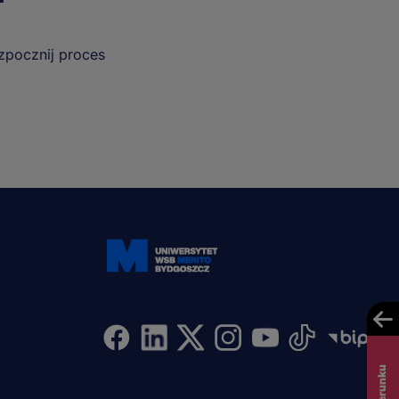
ozpocznij proces
Dołącz i bądź na bieżąco