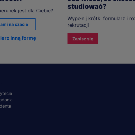
studiować?
ierunek jest dla Ciebie?
Wypełnij krótki formularz i r
ami na czacie
rekrutacji
ierz inną formę
Zapisz się
A
ytecie
adania
udenta