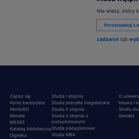
Nie wiesz, który k
Porozmawiaj z n
zadzwoń
lub
wyb
Menu
NA SKRÓTY
STUDIA I SZKOLENIA
UCZELNI
Zapisz się
Studia I stopnia
O uniwers
stopka
Konto kandydata
Studia jednolite magisterskie
Nauka i b
MeritoGO
Studia II stopnia
Strefa st
Moodle
Studia II stopnia z
Kontakt
podyplomowymi
MS365
Studia podyplomowe
Katalog biblioteczny
Studia MBA
Digiteka