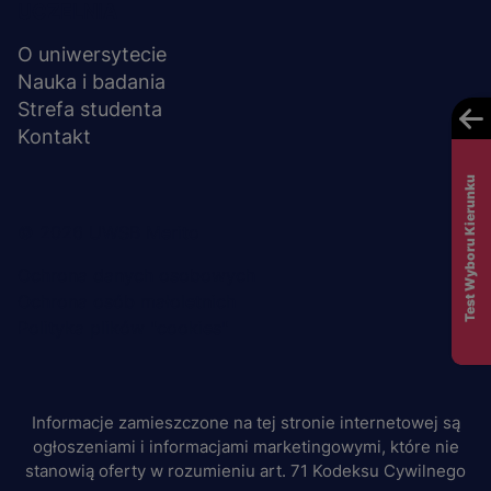
UCZELNIA
O uniwersytecie
Nauka i badania
Strefa studenta
Kontakt
Test Wyboru Kierunku
Menu
© 2026 UWSB Merito
stopka-
Ochrona danych osobowych
Ochrona osób małoletnich
dodatkowe
Polityka plików "cookies"
Informacje zamieszczone na tej stronie internetowej są
ogłoszeniami i informacjami marketingowymi, które nie
stanowią oferty w rozumieniu art. 71 Kodeksu Cywilnego