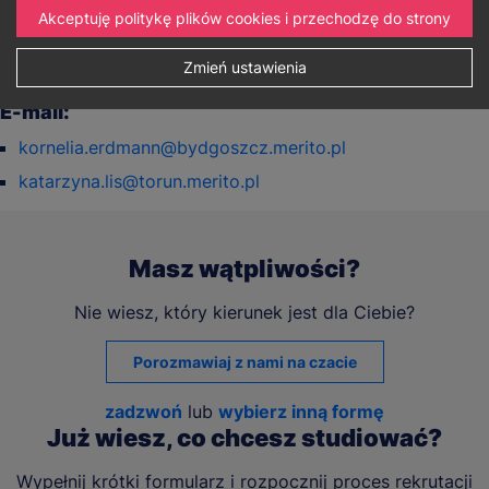
Akceptuję politykę plików cookies i przechodzę do strony
48 734 474 981
48 787 638 120
Zmień ustawienia
E-mail:
kornelia.erdmann@bydgoszcz.merito.pl
katarzyna.lis@torun.merito.pl
Masz wątpliwości?
Nie wiesz, który kierunek jest dla Ciebie?
Porozmawiaj z nami na czacie
zadzwoń
lub
wybierz inną formę
Już wiesz, co chcesz studiować?
Wypełnij krótki formularz i rozpocznij proces rekrutacji