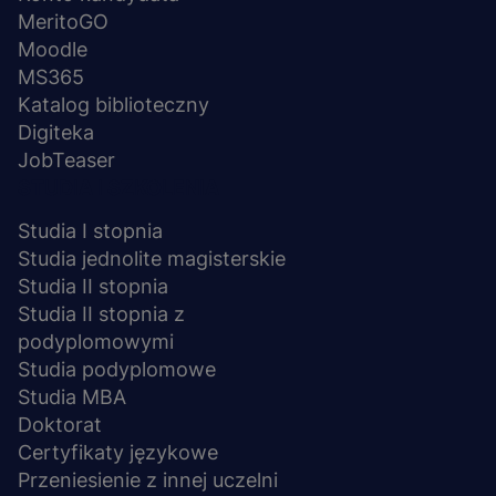
MeritoGO
Moodle
MS365
Katalog biblioteczny
Digiteka
JobTeaser
STUDIA I SZKOLENIA
Studia I stopnia
Studia jednolite magisterskie
Studia II stopnia
Studia II stopnia z
podyplomowymi
Studia podyplomowe
Studia MBA
Doktorat
Certyfikaty językowe
Przeniesienie z innej uczelni