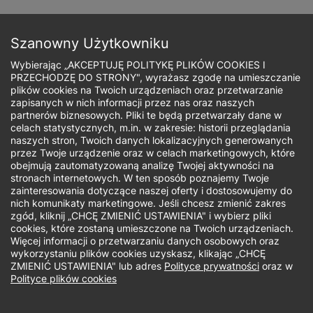
Przejdź
do
Zapisz się
treści
Szanowny Użytkowniku
Wybierając „AKCEPTUJĘ POLITYKĘ PLIKÓW COOKIES I
PRZECHODZĘ DO STRONY", wyrażasz zgodę na umieszczanie
plików cookies na Twoich urządzeniach oraz przetwarzanie
zapisanych w nich informacji przez nas oraz naszych
Ścieżka
partnerów biznesowych. Pliki te będą przetwarzały dane w
celach statystycznych, m.in. w zakresie: historii przeglądania
nawigacyjna
naszych stron, Twoich danych lokalizacyjnych generowanych
Jaki rodzaj studiów Cię interesuje?
przez Twoje urządzenie oraz w celach marketingowych, które
obejmują zautomatyzowaną analizę Twojej aktywności na
stronach internetowych. W ten sposób poznajemy Twoje
Studia podyplomowe
zainteresowania dotyczące naszej oferty i dostosowujemy do
nich komunikaty marketingowe. Jeśli chcesz zmienić zakres
zgód, kliknij „CHCĘ ZMIENIĆ USTAWIENIA" i wybierz pliki
Biuro Rekrutacji - studia podyplomowe
cookies, które zostaną umieszczone na Twoich urządzeniach.
Więcej informacji o przetwarzaniu danych osobowych oraz
wykorzystaniu plików cookies uzyskasz, klikając „CHCĘ
W dniach 14.08 - 16.08.2026 r. biuro rekrutacji będzie
ZMIENIĆ USTAWIENIA" lub adres
Polityce prywatności
oraz w
nieczynne.
Polityce plików cookies
Telefon: