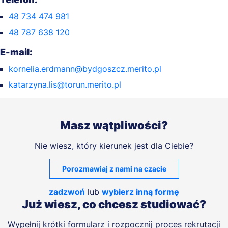
48 734 474 981
48 787 638 120
E-mail:
kornelia.erdmann@bydgoszcz.merito.pl
katarzyna.lis@torun.merito.pl
Masz wątpliwości?
Nie wiesz, który kierunek jest dla Ciebie?
Porozmawiaj z nami na czacie
zadzwoń
lub
wybierz inną formę
Już wiesz, co chcesz studiować?
Wypełnij krótki formularz i rozpocznij proces rekrutacji