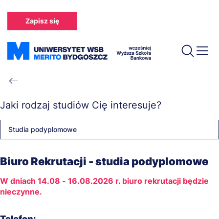
Przejdź
do
Zapisz się
treści
Ścieżka
nawigacyjna
Jaki rodzaj studiów Cię interesuje?
Studia podyplomowe
Biuro Rekrutacji - studia podyplomowe
W dniach 14.08 - 16.08.2026 r. biuro rekrutacji będzie
nieczynne.
Telefon: