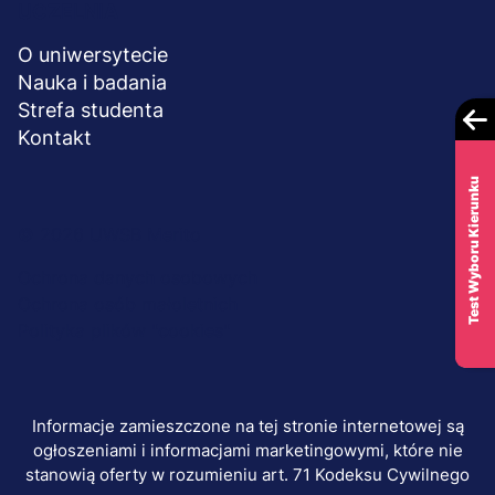
UCZELNIA
O uniwersytecie
Nauka i badania
Strefa studenta
Kontakt
Test Wyboru Kierunku
Menu
© 2026 UWSB Merito
stopka-
Ochrona danych osobowych
Ochrona osób małoletnich
dodatkowe
Polityka plików "cookies"
Informacje zamieszczone na tej stronie internetowej są
ogłoszeniami i informacjami marketingowymi, które nie
stanowią oferty w rozumieniu art. 71 Kodeksu Cywilnego