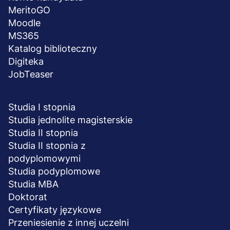
MeritoGO
Moodle
MS365
Katalog biblioteczny
Digiteka
JobTeaser
STUDIA I SZKOLENIA
Studia I stopnia
Studia jednolite magisterskie
Studia II stopnia
Studia II stopnia z
podyplomowymi
Studia podyplomowe
Studia MBA
Doktorat
Certyfikaty językowe
Przeniesienie z innej uczelni