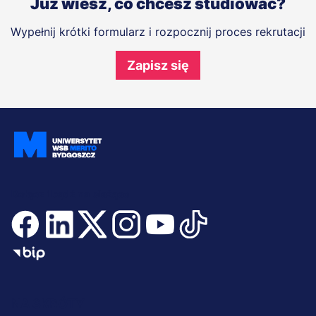
Już wiesz, co chcesz studiować?
Wypełnij krótki formularz i rozpocznij proces rekrutacji
Zapisz się
Dołącz i bądź na bieżąco
Menu
NA SKRÓTY