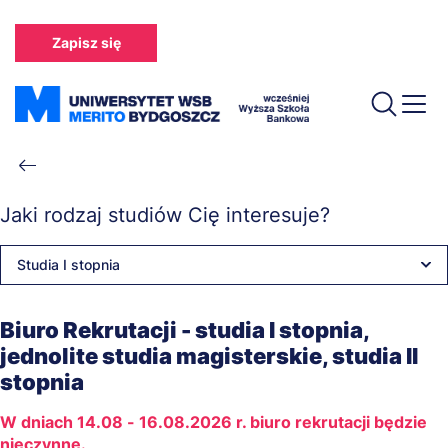
Przejdź
do
Zapisz się
treści
Ścieżka
nawigacyjna
Jaki rodzaj studiów Cię interesuje?
Studia I stopnia
Biuro Rekrutacji - studia I stopnia,
jednolite studia magisterskie, studia II
stopnia
W dniach 14.08 - 16.08.2026 r. biuro rekrutacji będzie
nieczynne.