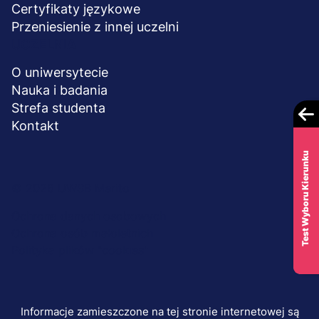
Certyfikaty językowe
Przeniesienie z innej uczelni
UCZELNIA
O uniwersytecie
Nauka i badania
Strefa studenta
Kontakt
Test Wyboru Kierunku
Menu
© 2026 UWSB Merito
stopka-
Ochrona danych osobowych
Ochrona osób małoletnich
dodatkowe
Polityka plików "cookies"
Informacje zamieszczone na tej stronie internetowej są