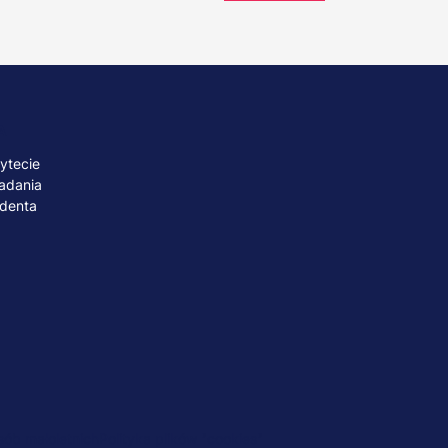
A
ytecie
adania
udenta
ób małoletnich
Polityka plików "cookies"