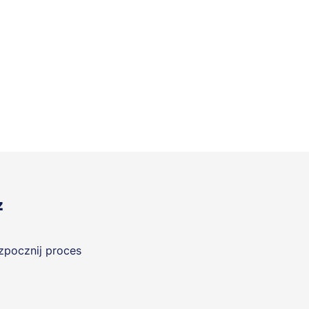
z
ozpocznij proces