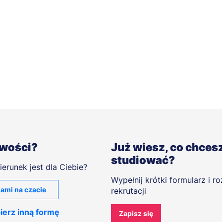
iwości?
Już wiesz, co chces
studiować?
ierunek jest dla Ciebie?
Wypełnij krótki formularz i r
ami na czacie
rekrutacji
ierz inną formę
Zapisz się