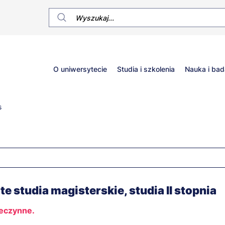
Główne
O uniwersytecie
Studia i szkolenia
Nauka i bad
menu
s
ite studia magisterskie, studia II stopnia
ieczynne.