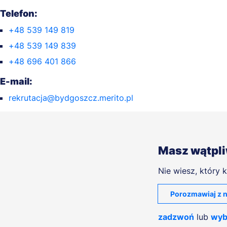
Telefon:
+48 539 149 819
+48 539 149 839
+48 696 401 866
E-mail:
rekrutacja@bydgoszcz.merito.pl
Masz wątpl
Nie wiesz, który k
Porozmawiaj z n
zadzwoń
lub
wyb