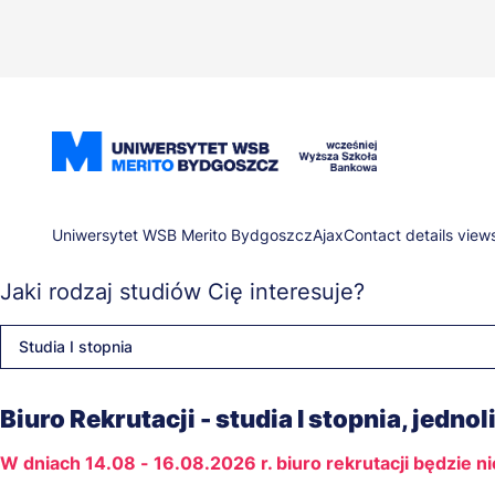
Przejdź
do
treści
Ścieżka
Uniwersytet WSB Merito Bydgoszcz
Ajax
Contact details view
Jaki rodzaj studiów Cię interesuje?
nawigacyjna
Studia I stopnia
Biuro Rekrutacji - studia I stopnia, jednol
W dniach 14.08 - 16.08.2026 r. biuro rekrutacji będzie n