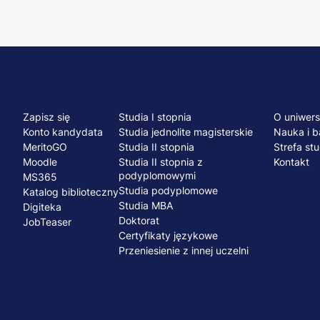
Menu
NA SKRÓTY
STUDIA I SZKOLENIA
UCZELNI
Zapisz się
Studia I stopnia
O uniwers
stopka
Konto kandydata
Studia jednolite magisterskie
Nauka i b
MeritoGO
Studia II stopnia
Strefa st
Moodle
Studia II stopnia z
Kontakt
podyplomowymi
MS365
Studia podyplomowe
Katalog biblioteczny
Studia MBA
Digiteka
Doktorat
JobTeaser
Certyfikaty językowe
Przeniesienie z innej uczelni
© 2026 UWSB Merito
Ochrona danych osobowych
Ochrona os