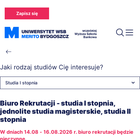
Przejdź
do
Zapisz się
treści
Ścieżka
nawigacyjna
Jaki rodzaj studiów Cię interesuje?
Studia I stopnia
Biuro Rekrutacji - studia I stopnia,
jednolite studia magisterskie, studia II
stopnia
W dniach 14.08 - 16.08.2026 r. biuro rekrutacji będzie
nieczynne.