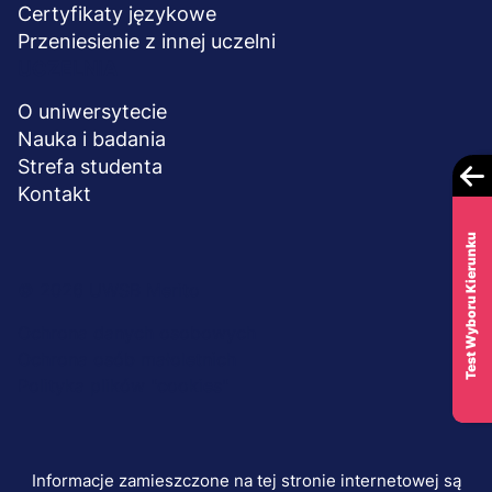
Certyfikaty językowe
Przeniesienie z innej uczelni
UCZELNIA
O uniwersytecie
Nauka i badania
Strefa studenta
Kontakt
Test Wyboru Kierunku
Menu
© 2026 UWSB Merito
stopka-
Ochrona danych osobowych
Ochrona osób małoletnich
dodatkowe
Polityka plików "cookies"
Informacje zamieszczone na tej stronie internetowej są