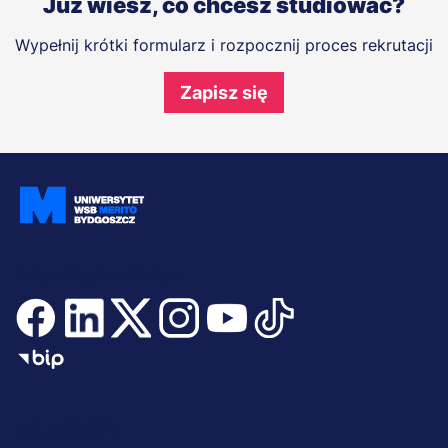
Już wiesz, co chcesz studiować?
Wypełnij krótki formularz i rozpocznij proces rekrutacji
Zapisz się
Dołącz i bądź na bieżąco
Menu
NA SKRÓTY