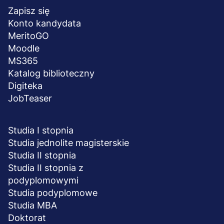
stopka
Zapisz się
Konto kandydata
MeritoGO
Moodle
MS365
Katalog biblioteczny
Digiteka
JobTeaser
STUDIA I SZKOLENIA
Studia I stopnia
Studia jednolite magisterskie
Studia II stopnia
Studia II stopnia z
podyplomowymi
Studia podyplomowe
Studia MBA
Doktorat