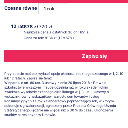
Czesne równe
1 rok
12 rat
678 zł
720 zł
Najniższa cena z ostatnich 30 dni: 651 zł
Cena za rok: 8136 zł (12 x 678 zł)
Zapisz się
Przy zapisie możesz wybrać opcję płatności rocznego czesnego w 1, 2, 10
lub 12 ratach.
Zapisz się teraz
W oparciu o art. 80 ust. 3 ustawy z dnia 20 lipca 2018 r. Prawo o
szkolnictwie wyższym i nauce uczelnia raz w roku akademickim
zwiększa wysokość czesnego określonego w § 3 ust. 1 Umowy o
wskaźnik równy wskaźnikowi wzrostu cen towarów i usług
konsumpcyjnych za rok kalendarzowy poprzedzający rok, w którym
dokonuje się waloryzacji, ogłoszony przez Prezesa Głównego Urzędu
Statystycznego, łącznie nie więcej niż o 30 % do czasu ukończenia
studiów określonych w Umowie.