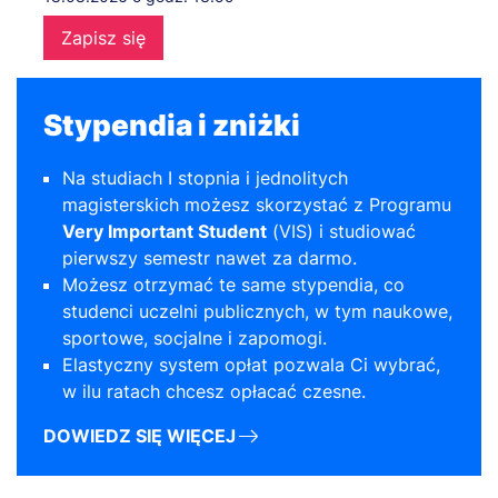
Zapisz się
Stypendia i zniżki
Na studiach I stopnia i jednolitych
magisterskich możesz skorzystać z Programu
Very Important Student
(VIS) i studiować
pierwszy semestr nawet za darmo.
Możesz otrzymać te same stypendia, co
studenci uczelni publicznych, w tym naukowe,
sportowe, socjalne i zapomogi.
Elastyczny system opłat pozwala Ci wybrać,
w ilu ratach chcesz opłacać czesne.
DOWIEDZ SIĘ WIĘCEJ