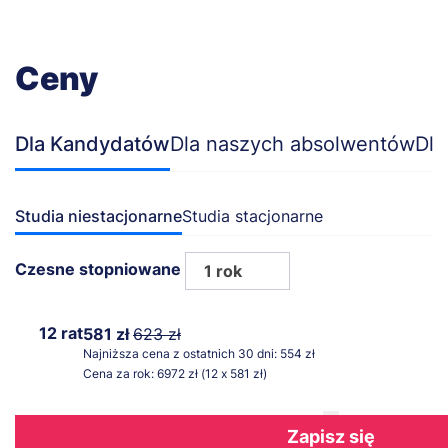
Ceny
Dla Kandydatów
Dla naszych absolwentów
Dla
Studia niestacjonarne
Studia stacjonarne
Czesne stopniowane
1 rok
12 rat
581 zł
623 zł
Najniższa cena z ostatnich 30 dni: 554 zł
Cena za rok: 6972 zł (12 x 581 zł)
Zapisz się