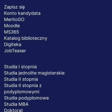
stopka
Zapisz się
Konto kandydata
MeritoGO
Moodle
MS365
Katalog biblioteczny
Digiteka
JobTeaser
STUDIA I SZKOLENIA
Studia I stopnia
Studia jednolite magisterskie
Studia II stopnia
Studia II stopnia z
podyplomowymi
Studia podyplomowe
Studia MBA
Doktorat