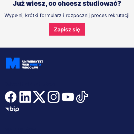
Już wiesz, co chcesz studiować?
Wypełnij krótki formularz i rozpocznij proces rekrutacji
Zapisz się
Dołącz i bądź na bieżąco
Menu
NA SKRÓTY