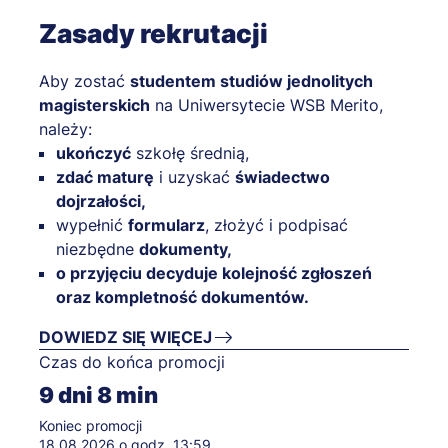
Zasady rekrutacji
Aby zostać
studentem studiów jednolitych
magisterskich
na Uniwersytecie WSB Merito,
należy:
ukończyć
szkołę średnią,
zdać maturę
i uzyskać
świadectwo
dojrzałości,
wypełnić
formularz
, złożyć i podpisać
niezbędne
dokumenty,
o przyjęciu decyduje kolejność zgłoszeń
oraz kompletność dokumentów.
DOWIEDZ SIĘ WIĘCEJ
Czas do końca promocji
9
dni
8
min
Koniec promocji
18.08.2026 o godz. 13:59