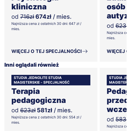
kliniczna
osób 
autyz
od
716zł
674zł
/ mies.
Najniższa cena z ostatnich 30 dni: 647 zł /
od
623zł
mies.
Najniższa cena
mies.
WIĘCEJ O TEJ SPECJALNOŚCI
WIĘCEJ O
Inni oglądali również
STUDIA JEDNOLITE STUDIA
STUDIA JED
MAGISTERSKIE - SPECJALNOŚĆ
MAGISTERSK
Terapia
Pedag
pedagogiczna
przeds
wczes
od
623zł
581zł
/ mies.
Najniższa cena z ostatnich 30 dni: 554 zł /
od
583zł
mies.
Najniższa cena 