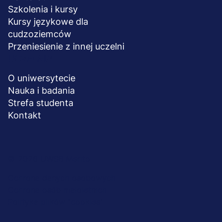
Szkolenia i kursy
Kursy językowe dla
cudzoziemców
Przeniesienie z innej uczelni
UCZELNIA
O uniwersytecie
Nauka i badania
Strefa studenta
Kontakt
Menu
© 2026 UWSB Merito
stopka-
Ochrona danych osobowych
Ochrona osób małoletnich
dodatkowe
Polityka plików "cookies"