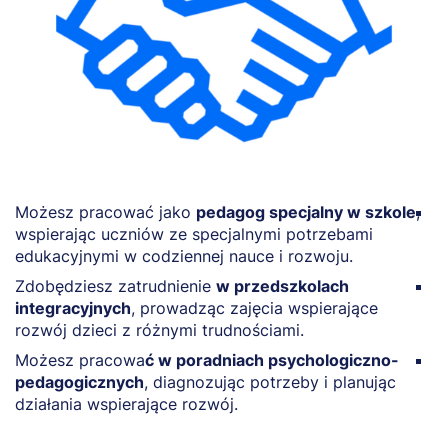
Możesz pracować jako
pedagog specjalny w szkole
,
Z
wspierając uczniów ze specjalnymi potrzebami
r
edukacyjnymi w codziennej nauce i rozwoju.
f
Zdobędziesz zatrudnienie
w przedszkolach
M
integracyjnych
, prowadząc zajęcia wspierające
w
rozwój dzieci z różnymi trudnościami.
m
Możesz pracowa
ć w poradniach psychologiczno-
Z
pedagogicznych
, diagnozując potrzeby i planując
s
działania wspierające rozwój.
w