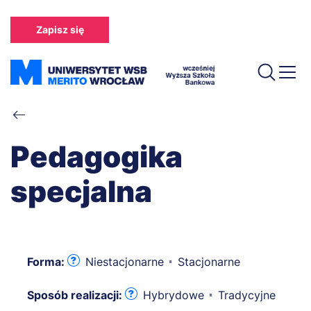
Przejdź
do
Zapisz się
treści
Ścieżka
nawigacyjna
Pedagogika
specjalna
Forma:
Niestacjonarne
Stacjonarne
Sposób realizacji:
Hybrydowe
Tradycyjne