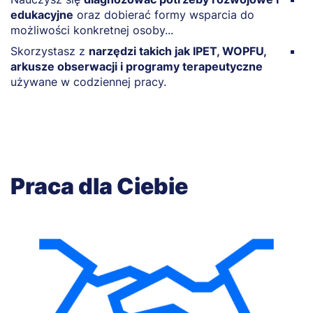
edukacyjne
oraz dobierać formy wsparcia do
w
możliwości konkretnej osoby...
f
Skorzystasz z
narzędzi takich jak IPET, WOPFU,
P
arkusze obserwacji i programy terapeutyczne
n
używane w codziennej pracy.
r
Praca dla Ciebie