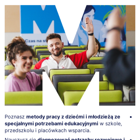
Poznasz
metody pracy z dziećmi i młodzieżą ze
R
specjalnymi potrzebami edukacyjnymi
w szkole,
n
przedszkolu i placówkach wsparcia.
t
Nauczysz się
diagnozować potrzeby rozwojowe i
P